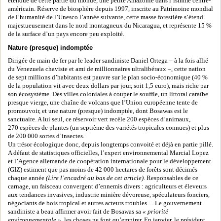
étendue de cette partie du monde, une petite Amazonie dans l’isthme centre-
américain. Réserve de biosphère depuis 1997, inscrite au Patrimoine mondial
de l’humanité de l’Unesco l’année suivante, cette masse forestière s’étend
majestueusement dans le nord montagneux du Nicaragua, et représente 15 %
de la surface d’un pays encore peu exploité.
Nature (presque) indomptée
Dirigée de main de fer par le leader sandiniste Daniel Ortega – à la fois allié
du Venezuela chaviste et ami de millionnaires ultralibéraux –, cette nation
de sept millions d’habitants est pauvre sur le plan socio-économique (40 %
de la population vit avec deux dollars par jour, soit 1,5 euro), mais riche par
son écosystème. Des villes coloniales à couper le souffle, un littoral caraïbe
presque vierge, une chaîne de volcans que l’Union européenne tente de
promouvoir, et une nature (presque) indomptée, dont Bosawas est le
sanctuaire. A lui seul, ce réservoir vert recèle 200 espèces d’animaux,
270 espèces de plantes (un septième des variétés tropicales connues) et plus
de 200 000 sortes d’insectes.
Un trésor écologique donc, depuis longtemps convoité et déjà en partie pillé.
A défaut de statistiques officielles, l’expert environnemental Marcial Lopez
et l’Agence allemande de coopération internationale pour le développement
(GIZ) estiment que pas moins de 42 000 hectares de forêts sont décimés
chaque année
(Lire l’encadré au bas de cet article)
. Responsables de ce
carnage, un faisceau convergent d’ennemis divers : agriculteurs et éleveurs
aux tendances invasives, industrie minière dévoreuse, spéculateurs fonciers,
négociants de bois tropical et autres acteurs troubles… Le gouvernement
sandiniste a beau affirmer avoir fait de Bosawas sa
« priorité
environnementale »
, les choses ne font qu’empirer. En janvier, le président