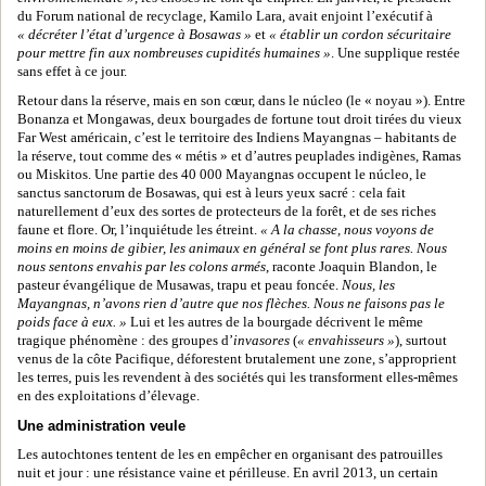
du Forum national de recyclage, Kamilo Lara, avait enjoint l’exécutif à
« décréter l’état d’urgence à Bosawas »
et
« établir un cordon sécuritaire
pour mettre fin aux nombreuses cupidités humaines »
. Une supplique restée
sans effet à ce jour.
Retour dans la réserve, mais en son cœur, dans le núcleo (le « noyau »). Entre
Bonanza et Mongawas, deux bourgades de fortune tout droit tirées du vieux
Far West américain, c’est le territoire des Indiens Mayangnas – habitants de
la réserve, tout comme des « métis » et d’autres peuplades indigènes, Ramas
ou Miskitos. Une partie des 40 000 Mayangnas occupent le núcleo, le
sanctus sanctorum de Bosawas, qui est à leurs yeux sacré : cela fait
naturellement d’eux des sortes de protecteurs de la forêt, et de ses riches
faune et flore. Or, l’inquiétude les étreint.
« A la chasse, nous voyons de
moins en moins de gibier, les animaux en général se font plus rares. Nous
nous sentons envahis par les colons armés
, raconte Joaquin Blandon, le
pasteur évangélique de Musawas, trapu et peau foncée.
Nous, les
Mayangnas, n’avons rien d’autre que nos flèches. Nous ne faisons pas le
poids face à eux. »
Lui et les autres de la bourgade décrivent le même
tragique phénomène : des groupes d’
invasores
(
« envahisseurs »
), surtout
venus de la côte Pacifique, déforestent brutalement une zone, s’approprient
les terres, puis les revendent à des sociétés qui les transforment elles-mêmes
en des exploitations d’élevage.
Une administration veule
Les autochtones tentent de les en empêcher en organisant des patrouilles
nuit et jour : une résistance vaine et périlleuse. En avril 2013, un certain