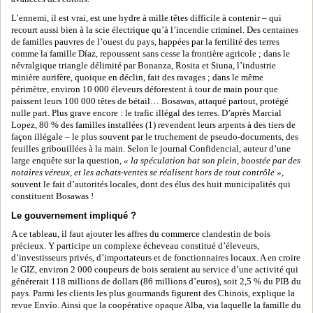
L’ennemi, il est vrai, est une hydre à mille têtes difficile à contenir – qui
recourt aussi bien à la scie électrique qu’à l’incendie criminel. Des centaines
de familles pauvres de l’ouest du pays, happées par la fertilité des terres
comme la famille Díaz, repoussent sans cesse la frontière agricole ; dans le
névralgique triangle délimité par Bonanza, Rosita et Siuna, l’industrie
minière aurifère, quoique en déclin, fait des ravages ; dans le même
périmètre, environ 10 000 éleveurs déforestent à tour de main pour que
paissent leurs 100 000 têtes de bétail… Bosawas, attaqué partout, protégé
nulle part. Plus grave encore : le trafic illégal des terres. D’après Marcial
Lopez, 80 % des familles installées (1) revendent leurs arpents à des tiers de
façon illégale – le plus souvent par le truchement de pseudo-documents, des
feuilles gribouillées à la main. Selon le journal Confidencial, auteur d’une
large enquête sur la question,
« la spéculation bat son plein, boostée par des
notaires véreux, et les achats-ventes se réalisent hors de tout contrôle »
,
souvent le fait d’autorités locales, dont des élus des huit municipalités qui
constituent Bosawas !
Le gouvernement impliqué ?
A ce tableau, il faut ajouter les affres du commerce clandestin de bois
précieux. Y participe un complexe écheveau constitué d’éleveurs,
d’investisseurs privés, d’importateurs et de fonctionnaires locaux. A en croire
le GIZ, environ 2 000 coupeurs de bois seraient au service d’une activité qui
générerait 118 millions de dollars (86 millions d’euros), soit 2,5 % du PIB du
pays. Parmi les clients les plus gourmands figurent des Chinois, explique la
revue Envío. Ainsi que la coopérative opaque Alba, via laquelle la famille du