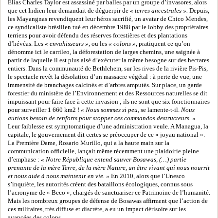
Elias Charles Taylor est assassiné par balles par un groupe d’invasores, alors
que cet Indien leur demandait de déguerpir de
« terres ancestrales ».
Depuis,
les Mayangnas revendiquent leur héros sacrifié, un avatar de Chico Mendes,
ce syndicaliste brésilien tué en décembre 1988 par le lobby des propriétaires
terriens pour avoir défendu des réserves forestières et des plantations
d’hévéas. Les
« envahisseurs »
, ou les
« colons »
, pratiquent ce qu’on
dénomme ici le carrileo, la déforestation de larges chemins, une saignée à
partir de laquelle il est plus aisé d’exécuter la même besogne sur des hectares
entiers. Dans la communauté de Bethlehem, sur les rives de la rivière Pis-Pis,
le spectacle revêt la désolation d’un massacre végétal : à perte de vue, une
immensité de branchages calcinés et d’arbres amputés. Sur place, un garde
forestier du ministère de l’Environnement et des Ressources naturelles se dit
impuissant pour faire face à cette invasion ; ils ne sont que six fonctionnaires
pour surveiller 1 660 km2 !
« Nous sommes si peu
, se lamente-t-il.
Nous
aurions besoin de renforts pour stopper ces commandos destructeurs. »
Leur faiblesse est symptomatique d’une administration veule. A Managua, la
capitale, le gouvernement dit certes se préoccuper de ce « joyau national ».
La Première Dame, Rosario Murillo, qui a la haute main sur la
communication officielle, lançait même récemment une plaidoirie pleine
d’emphase :
« Notre République entend sauver Bosawas, (…) partie
prenante de la mère Terre, de la mère Nature, un être vivant qui nous nourrit
et nous aide à nous maintenir en vie. »
En 2010, alors que l’Unesco
s’inquiète, les autorités créent des bataillons écologiques, connus sous
l’acronyme de « Beco », chargés de sanctuariser ce Patrimoine de l’humanité.
Mais les nombreux groupes de défense de Bosawas affirment que l’action de
ces militaires, très diffuse et discrète, a eu un impact dérisoire sur les
avancées des colons.