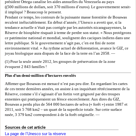
président Ortega canalise les aides annuelles du Venezuela au pays
((500 millions de dollars, soit 370 millions d’euros). Le gouvernement serait-
il impliqué ? Beaucoup le pensent.
Pendant ce temps, les contours de la puissante masse forestière de Bosawas
reculent inéluctablement. En début d’année, l’Unesco a averti que, si la
tendance actuelle n’était pas corrigée par les autorités nicaraguayennes, la
Réserve de biosphère risquait à terme de perdre son statut. « Nous protégeons
ce patrimoine national et mondial, soulignent des caciques indiens dans une
lettre publique. Si le gouvernement n’agit pas, c’en est fini de notre
environnement vital. » Au rythme actuel de déforestation, avance le GIZ, ce
joyau biologique aura disparu de la face de la terre en l’an 2058. —
(1) Pour la seule année 2012, les groupes de préservation de la zone
évoquent 2 843 familles !
Plus d’un demi-million d’hectares envolés
Affirmer que Bosawas est menacé n’est pas peu dire. En regardant les cartes
de ces trente dernières années, on assiste à un inquiétant rétrécissement de la
Réserve, comme s’il s’agissait d’un fortin vert grignoté par des troupes
ennemies qui pratiqueraient un féroce encerclement. Aux dires du GIZ,
Bosawas a perdu plus de 564 000 hectares de selva (« forêt ») entre 1987 et
2011, soit 5 768 km2 – un quart de la superficie totale. Sur cette surface
rasée, 3 379 km2 correspondent à de la forêt originelle. —
Sources de cet article
La page de l’Unesco sur la réserve