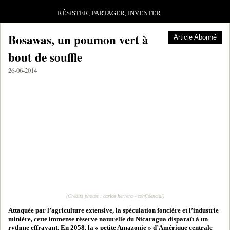
RÉSISTER, PARTAGER, INVENTER
Bosawas, un poumon vert à
Article Abonné
bout de souffle
26-06-2014
(Crédits photos : carlos herrera - confidencial)
Attaquée par l’agriculture extensive, la spéculation foncière et l’industrie
minière, cette immense réserve naturelle du Nicaragua disparaît à un
rythme effrayant. En 2058, la « petite Amazonie » d’Amérique centrale