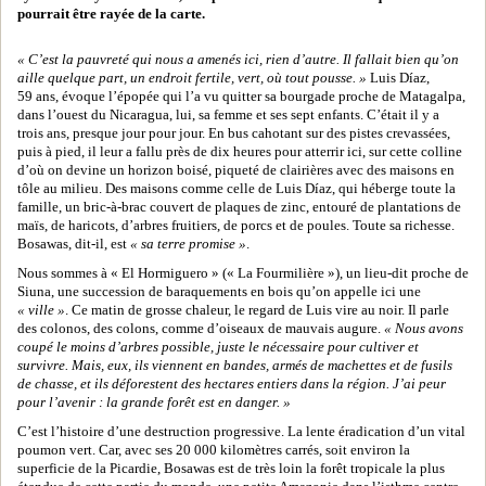
pourrait être rayée de la carte.
« C’est la pauvreté qui nous a amenés ici, rien d’autre. Il fallait bien qu’on
aille quelque part, un endroit fertile, vert, où tout pousse. »
Luis Díaz,
59 ans, évoque l’épopée qui l’a vu quitter sa bourgade proche de Matagalpa,
dans l’ouest du Nicaragua, lui, sa femme et ses sept enfants. C’était il y a
trois ans, presque jour pour jour. En bus cahotant sur des pistes crevassées,
puis à pied, il leur a fallu près de dix heures pour atterrir ici, sur cette colline
d’où on devine un horizon boisé, piqueté de clairières avec des maisons en
tôle au milieu. Des maisons comme celle de Luis Díaz, qui héberge toute la
famille, un bric-à-brac couvert de plaques de zinc, entouré de plantations de
maïs, de haricots, d’arbres fruitiers, de porcs et de poules. Toute sa richesse.
Bosawas, dit-il, est
« sa terre promise »
.
Nous sommes à « El Hormiguero » (« La Fourmilière »), un lieu-dit proche de
Siuna, une succession de baraquements en bois qu’on appelle ici une
« ville »
. Ce matin de grosse chaleur, le regard de Luis vire au noir. Il parle
des colonos, des colons, comme d’oiseaux de mauvais augure.
« Nous avons
coupé le moins d’arbres possible, juste le nécessaire pour cultiver et
survivre. Mais, eux, ils viennent en bandes, armés de machettes et de fusils
de chasse, et ils déforestent des hectares entiers dans la région. J’ai peur
pour l’avenir : la grande forêt est en danger. »
C’est l’histoire d’une destruction progressive. La lente éradication d’un vital
poumon vert. Car, avec ses 20 000 kilomètres carrés, soit environ la
superficie de la Picardie, Bosawas est de très loin la forêt tropicale la plus