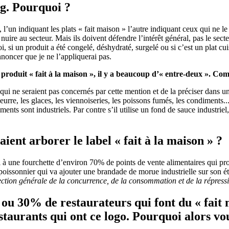
og. Pourquoi ?
, l’un indiquant les plats « fait maison » l’autre indiquant ceux qui ne l
 nuire au secteur. Mais ils doivent défendre l’intérêt général, pas le se
, si un produit a été congelé, déshydraté, surgelé ou si c’est un plat cui
annoncer que je ne l’appliquerai pas.
 produit « fait à la maison », il y a beaucoup d’« entre-deux ». Com
s qui ne seraient pas concernés par cette mention et de la préciser dans un
eurre, les glaces, les viennoiseries, les poissons fumés, les condiments.
ments sont industriels. Par contre s’il utilise un fond de sauce industrie
ient arborer le label « fait à la maison » ?
ti à une fourchette d’environ 70% de points de vente alimentaires qui pr
issonnier qui va ajouter une brandade de morue industrielle sur son éta
ection générale de la concurrence, de la consommation et de la répressi
% ou 30% de restaurateurs qui font du « fait
taurants qui ont ce logo. Pourquoi alors vou