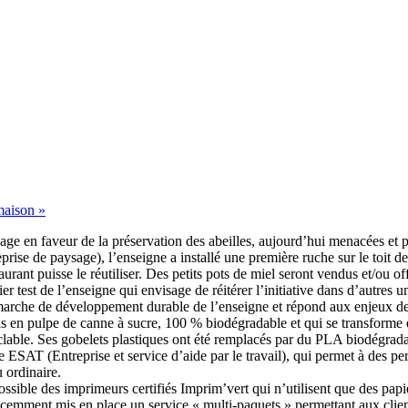
 maison »
gage en faveur de la préservation des abeilles, aujourd’hui menacées et p
eprise de paysage), l’enseigne a installé une première ruche sur le toit d
urant puisse le réutiliser. Des petits pots de miel seront vendus et/ou of
mier test de l’enseigne qui envisage de réitérer l’initiative dans d’autres 
a démarche de développement durable de l’enseigne et répond aux enjeux d
as en pulpe de canne à sucre, 100 % biodégradable et qui se transforme en
cyclable. Ses gobelets plastiques ont été remplacés par du PLA biodégra
iée ESAT (Entreprise et service d’aide par le travail), qui permet à des 
 ordinaire.
ssible des imprimeurs certifiés Imprim’vert qui n’utilisent que des papi
a récemment mis en place un service « multi-paquets » permettant aux cl