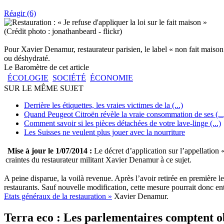
Réagir (6)
(Crédit photo : jonathanbeard - flickr)
Pour Xavier Denamur, restaurateur parisien, le label « non fait maison »,
ou déshydraté.
Le Baromètre de cet article
ÉCOLOGIE
SOCIÉTÉ
ÉCONOMIE
SUR LE MÊME SUJET
Derrière les étiquettes, les vraies victimes de la (...)
Quand Peugeot Citroën révèle la vraie consommation de ses (...
Comment savoir si les pièces détachées de votre lave-linge (...)
Les Suisses ne veulent plus jouer avec la nourriture
Mise à jour le 1/07/2014 :
Le décret d’application sur l’appellation
craintes du restaurateur militant Xavier Denamur à ce sujet.
A peine disparue, la voilà revenue. Après l’avoir retirée en première l
restaurants. Sauf nouvelle modification, cette mesure pourrait donc ent
Etats généraux de la restauration »
Xavier Denamur.
Terra eco : Les parlementaires comptent obl