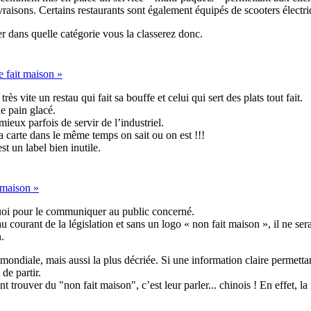
ivraisons. Certains restaurants sont également équipés de scooters électri
er dans quelle catégorie vous la classerez donc.
le fait maison »
s vite un restau qui fait sa bouffe et celui qui sert des plats tout fait.
e pain glacé.
mieux parfois de servir de l’industriel.
 carte dans le même temps on sait ou on est !!!
t un label bien inutile.
t maison »
 quoi pour le communiquer au public concerné.
 courant de la législation et sans un logo « non fait maison », il ne ser
.
mondiale, mais aussi la plus décriée. Si une information claire permettant 
de partir.
t trouver du "non fait maison", c’est leur parler... chinois ! En effet, 