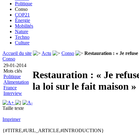
Politique
Conso
COP21
Énergie
Mobilités
Nature
Techno
Culture
Accueil du site
Actu
Conso
Restauration : « Je refuse d
Conso
29-01-2014
Mots clés
Restauration : « Je refus
Politique
Alimentation
la loi sur le fait maison »
France
Interview
Taille texte
Imprimer
{#TITRE,#URL_ARTICLE,#INTRODUCTION}