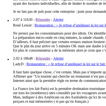
ayant des factures individuelles, afin de limiter le nombre de l
Je ne fais pas de pub pour cette entreprise : juste pour demand
2.07 à 11h30
-
Répondre
-
Alerter
René Lenoir
:
Restauration : « Je refuse d’appliquer la loi sur 
Ne prenez pas les consommateurs pour des idiots. On identifie trè
La préparation micro-onde en cinq minutes, la salade chaude, l
D’ailleurs, il faut préciser que certains restaux maison feraient 
Que le plat du jour arrive en 5 minutes OK mais une daube à la
En plus le consommateur a de la mémoire alors je crois que c’es
2.02 à 18h48
-
Répondre
-
Alerter
LadyD
:
Restauration : « Je refuse d’appliquer la loi sur le fai
Il faut faire quelque chose, c’est certain. Mais pas n’importe
Affirmer que "Un touriste qui cherche un restaurant n’est pas au
Internet ainsi que la première règle en terme de communication
La France (en fait Paris) est la première destination touristique 
sur tous les (nombreux) sites consultés par les voyageurs avant 
Mais, indiquer à des Américain ou des Australiens qu’ici ils von
perçues et mal mémorisées ( et pas qu’en français.)