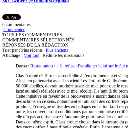
Sur Twitter : @ThibautSchepman
6 commentaires
Commenter
TOUS LES COMMENTAIRES
COMMENTAIRES SÉLECTIONNÉS
RÉPONSES DE LA RÉDACTION
Trier par : Plus récents |
Plus anciens
Affichage :
Voir tout
| Réduire les discussions
Darna
:
Restauration : « Je refuse d’appliquer la loi sur le fait
Class’croute réaffirme sa sensibilité à l’environnement et s’en
Ainsi, en partenariat avec la société Les Jardins de Gally (entr
50 000 abeilles, devrait produire assez de miel pour que le resta
lacté au miel) réalisées avec le miel récolté. Il s’agit là du pre
Cette initiative en faveur de la biodiversité s’inscrit dans l
des actions en ce sens, notamment en utilisant des coffrets rep
produits, l’enseigne utilise des emballages en carton kraft re
outre, les couverts sont conditionnés par une entreprise certif
elle n’a pas acquise assez d’autonomie pour travailler en milieu
Dans ce même esprit, Class’croute choisit dans la mesure du po
des encres offset à base d’huile végétale. Enfin, l’enseigne 