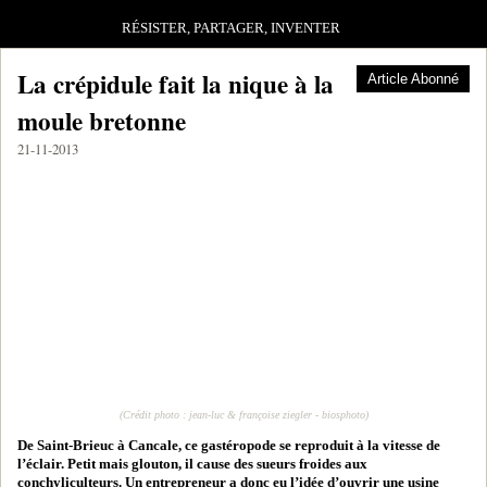
RÉSISTER, PARTAGER, INVENTER
La crépidule fait la nique à la
Article Abonné
moule bretonne
21-11-2013
(Crédit photo : jean-luc & françoise ziegler - biosphoto)
De Saint-Brieuc à Cancale, ce gastéropode se reproduit à la vitesse de
l’éclair. Petit mais glouton, il cause des sueurs froides aux
conchyliculteurs. Un entrepreneur a donc eu l’idée d’ouvrir une usine