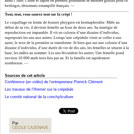
aussi l’Asie, Chine et Japon en premier, pourraient se montrer goulus pour ce
berlingot, désormais estampillé français. —
Tout, tout, vous saurez tout sur la crépi !
Le coquillage en forme de bonnet phrygien est hermaphrodite. Mâle au
début de sa vie, il devient femelle au bout de deux ans. Sa stratégie de
reproduction est imparable. Il vit en colonie d’une dizaine d’individus,
superposés les uns aux autres. Lorsqu’une crépidule vient se coller à une
autre, le sexe de la première se transforme. Si bien que sur une colonie d’une
dizaine d’individus, d’une durée de vie de dix ans, les femelles se situent à la
base, les mâles au sommet. Les uns fécondent les autres. Une femelle pond
environ 10 000 œufs trois fois par an. Et la famille est rapidement
nombreuse. —
Sources de cet article
Conférence (en vidéo) de l’entrepreneur Pierrick Clément
Les travaux de l’Ifremer sur la crépidule
Le comité national de la conchyliculture
Par
CÉCILE CAZENAVE