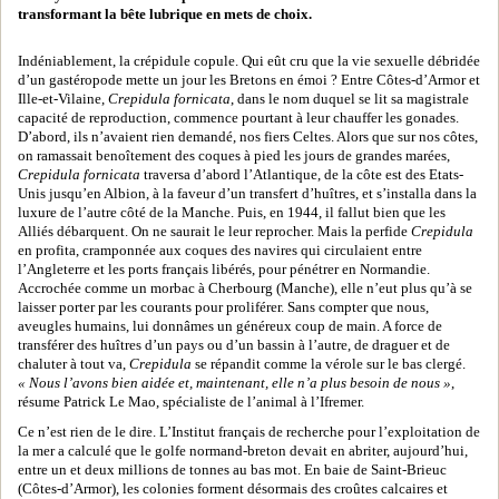
transformant la bête lubrique en mets de choix.
Indéniablement, la crépidule copule. Qui eût cru que la vie sexuelle débridée
d’un gastéropode mette un jour les Bretons en émoi ? Entre Côtes-d’Armor et
Ille-et-Vilaine,
Crepidula fornicata
, dans le nom duquel se lit sa magistrale
capacité de reproduction, commence pourtant à leur chauffer les gonades.
D’abord, ils n’avaient rien demandé, nos fiers Celtes. Alors que sur nos côtes,
on ramassait benoîtement des coques à pied les jours de grandes marées,
Crepidula fornicata
traversa d’abord l’Atlantique, de la côte est des Etats-
Unis jusqu’en Albion, à la faveur d’un transfert d’huîtres, et s’installa dans la
luxure de l’autre côté de la Manche. Puis, en 1944, il fallut bien que les
Alliés débarquent. On ne saurait le leur reprocher. Mais la perfide
Crepidula
en profita, cramponnée aux coques des navires qui circulaient entre
l’Angleterre et les ports français libérés, pour pénétrer en Normandie.
Accrochée comme un morbac à Cherbourg (Manche), elle n’eut plus qu’à se
laisser porter par les courants pour proliférer. Sans compter que nous,
aveugles humains, lui donnâmes un généreux coup de main. A force de
transférer des huîtres d’un pays ou d’un bassin à l’autre, de draguer et de
chaluter à tout va,
Crepidula
se répandit comme la vérole sur le bas clergé.
« Nous l’avons bien aidée et, maintenant, elle n’a plus besoin de nous »
,
résume Patrick Le Mao, spécialiste de l’animal à l’Ifremer.
Ce n’est rien de le dire. L’Institut français de recherche pour l’exploitation de
la mer a calculé que le golfe normand-breton devait en abriter, aujourd’hui,
entre un et deux millions de tonnes au bas mot. En baie de Saint-Brieuc
(Côtes-d’Armor), les colonies forment désormais des croûtes calcaires et