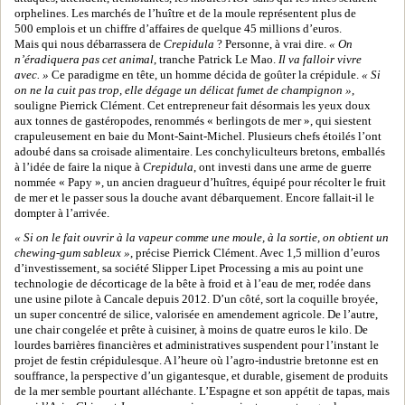
orphelines. Les marchés de l’huître et de la moule représentent plus de
500 emplois et un chiffre d’affaires de quelque 45 millions d’euros.
Mais qui nous débarrassera de
Crepidula
? Personne, à vrai dire.
« On
n’éradiquera pas cet animal
, tranche Patrick Le Mao.
Il va falloir vivre
avec. »
Ce paradigme en tête, un homme décida de goûter la crépidule.
« Si
on ne la cuit pas trop, elle dégage un délicat fumet de champignon »
,
souligne Pierrick Clément. Cet entrepreneur fait désormais les yeux doux
aux tonnes de gastéropodes, renommés « berlingots de mer », qui siestent
crapuleusement en baie du Mont-Saint-Michel. Plusieurs chefs étoilés l’ont
adoubé dans sa croisade alimentaire. Les conchyliculteurs bretons, emballés
à l’idée de faire la nique à
Crepidula
, ont investi dans une arme de guerre
nommée « Papy », un ancien dragueur d’huîtres, équipé pour récolter le fruit
de mer et le passer sous la douche avant débarquement. Encore fallait-il le
dompter à l’arrivée.
« Si on le fait ouvrir à la vapeur comme une moule, à la sortie, on obtient un
chewing-gum sableux »
, précise Pierrick Clément. Avec 1,5 million d’euros
d’investissement, sa société Slipper Lipet Processing a mis au point une
technologie de décorticage de la bête à froid et à l’eau de mer, rodée dans
une usine pilote à Cancale depuis 2012. D’un côté, sort la coquille broyée,
un super concentré de silice, valorisée en amendement agricole. De l’autre,
une chair congelée et prête à cuisiner, à moins de quatre euros le kilo. De
lourdes barrières financières et administratives suspendent pour l’instant le
projet de festin crépidulesque. A l’heure où l’agro-industrie bretonne est en
souffrance, la perspective d’un gigantesque, et durable, gisement de produits
de la mer semble pourtant alléchante. L’Espagne et son appétit de tapas, mais