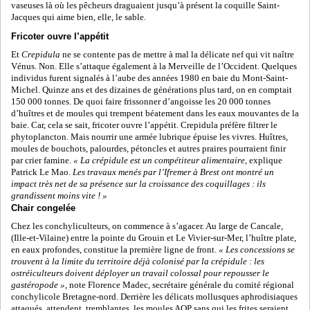
vaseuses là où les pêcheurs draguaient jusqu’à présent la coquille Saint-
Jacques qui aime bien, elle, le sable.
Fricoter ouvre l’appétit
Et
Crepidula
ne se contente pas de mettre à mal la délicate nef qui vit naître
Vénus. Non. Elle s’attaque également à la Merveille de l’Occident. Quelques
individus furent signalés à l’aube des années 1980 en baie du Mont-Saint-
Michel. Quinze ans et des dizaines de générations plus tard, on en comptait
150 000 tonnes. De quoi faire frissonner d’angoisse les 20 000 tonnes
d’huîtres et de moules qui trempent béatement dans les eaux mouvantes de la
baie. Car, cela se sait, fricoter ouvre l’appétit. Crepidula préfère filtrer le
phytoplancton. Mais nourrir une armée lubrique épuise les vivres. Huîtres,
moules de bouchots, palourdes, pétoncles et autres praires pourraient finir
par crier famine.
« La crépidule est un compétiteur alimentaire
, explique
Patrick Le Mao.
Les travaux menés par l’Ifremer à Brest ont montré un
impact très net de sa présence sur la croissance des coquillages : ils
grandissent moins vite ! »
Chair congelée
Chez les conchyliculteurs, on commence à s’agacer. Au large de Cancale,
(Ille-et-Vilaine) entre la pointe du Grouin et Le Vivier-sur-Mer, l’huître plate,
en eaux profondes, constitue la première ligne de front.
« Les concessions se
trouvent à la limite du territoire déjà colonisé par la crépidule : les
ostréiculteurs doivent déployer un travail colossal pour repousser le
gastéropode »
, note Florence Madec, secrétaire générale du comité régional
conchylicole Bretagne-nord. Derrière les délicats mollusques aphrodisiaques
attaqués, attendent, tremblantes, les moules AOP sans qui les frites seraient