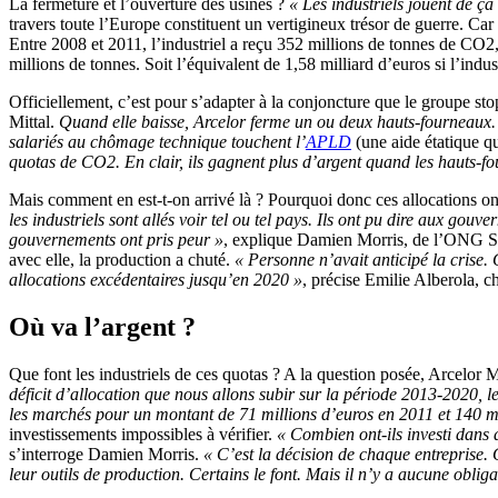
La fermeture et l’ouverture des usines ?
« Les industriels jouent de ça
travers toute l’Europe constituent un vertigineux trésor de guerre. Ca
Entre 2008 et 2011, l’industriel a reçu 352 millions de tonnes de CO2
millions de tonnes. Soit l’équivalent de 1,58 milliard d’euros si l’indu
Officiellement, c’est pour s’adapter à la conjoncture que le groupe stop
Mittal.
Quand elle baisse, Arcelor ferme un ou deux hauts-fourneaux.
salariés au chômage technique touchent l’
APLD
(une aide étatique qu
quotas de CO2. En clair, ils gagnent plus d’argent quand les hauts-f
Mais comment en est-t-on arrivé là ? Pourquoi donc ces allocations ont
les industriels sont allés voir tel ou tel pays. Ils ont pu dire aux go
gouvernements ont pris peur »
, explique Damien Morris, de l’ONG Sand
avec elle, la production a chuté.
« Personne n’avait anticipé la crise.
allocations excédentaires jusqu’en 2020 »
, précise Emilie Alberola, 
Où va l’argent ?
Que font les industriels de ces quotas ? A la question posée, Arcelor M
déficit d’allocation que nous allons subir sur la période 2013-2020,
les marchés pour un montant de 71 millions d’euros en 2011 et 140 mill
investissements impossibles à vérifier.
« Combien ont-ils investi dans d
s’interroge Damien Morris.
« C’est la décision de chaque entreprise. 
leur outils de production. Certains le font. Mais il n’y a aucune oblig