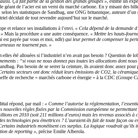
 aussi. Ça fait partie de la gestion des grands groupes »
, estime un exp
r le géant de l’acier est un verni du marché carbone. En y misant des bi
, selon les statistiques de Sandbag, une ONG britannique, auteure d’un 
striel décidait de tout revendre aujourd’hui sur le marché.
pe et relance ses installations à l’envi.
« Cela dépend de la demande d’
 »
Mais la procédure a une autre conséquence.
« Mettre les hauts-fourn
i est payée par vous et moi, ndlr)
qui leur permet de compenser la perte
ourneaux ne tournent pas. »
-elles été allouées si l’industriel n’en avait pas besoin ? Question de l
uvernements : “si vous ne nous donnez pas toutes les allocations dont no
bag. Pas besoin de se serrer la ceinture, ils avaient donc assez pour p
 Certains secteurs ont donc réduit leurs émissions de CO2, la céramique
cheffe de recherche « marchés carbone et énergie » à la CDC (Groupe Ca
ittal répond, par mail :
« Comme l’autorise la réglementation, l’essenti
 les nouvelles règles fixées par la Commission européenne ne permettan
ions en 2010 (soit 211 millions d’euros) mais les revenus associés à ces 
es technologies peu émettrices ? L’auraient-ils fait de toute façon ou e
Certains industriels monétisent ces surplus. La logique voudrait qu’ils
ation de reporting »
, précise Emilie Alberola.