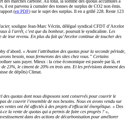
ert des marchés carbone. Au total, la somme des quotas accumulés à
lles, il est parvenu à cumuler des tonnes de surplus de CO2 non émis.
rapport (
en PDF
) sur le sujet des surplus. Il en a grillé 228. Reste 123
acier,
souligne Jean-Marc Vécrin, délégué syndical CFDT d’Arcelor
eaux à l’arrêt, c’est que du bonheur
, poursuit le syndicaliste.
Les
 de leur revenu. En plus du fait qu’Arcelor continue de toucher des
obby d’abord.
« Avant l’attribution des quotas pour la seconde période,
us avons besoin, nous fermerons des sites chez vous.” Certains
olluer sans payer. Mieux : la crise économique est passée par là, et
 de 23%, le ciment de 20% en trois ans. Et les prévisions donnent des
isse de dépôts) Climat.
el des quotas dont nous disposons sont conservés pour couvrir le
t pas de couvrir l’ensemble de nos besoins. Nous en avons vendu sur
ventes ont été affectés à des projets d’efficacité énergétique. »
Des
st-ce la vente de quotas qui a permis de faire ces progrès ? »
,
 investissement dans des actions de décarbonisation pour améliorer