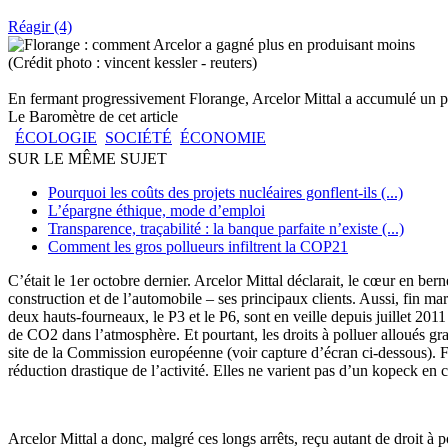
Réagir (4)
(Crédit photo : vincent kessler - reuters)
En fermant progressivement Florange, Arcelor Mittal a accumulé un pe
Le Baromètre de cet article
ÉCOLOGIE
SOCIÉTÉ
ÉCONOMIE
SUR LE MÊME SUJET
Pourquoi les coûts des projets nucléaires gonflent-ils (...)
L’épargne éthique, mode d’emploi
Transparence, traçabilité : la banque parfaite n’existe (...)
Comment les gros pollueurs infiltrent la COP21
C’était le 1er octobre dernier. Arcelor Mittal déclarait, le cœur en be
construction et de l’automobile – ses principaux clients. Aussi, fin mar
deux hauts-fourneaux, le P3 et le P6, sont en veille depuis juillet 2011
de CO2 dans l’atmosphère. Et pourtant, les droits à polluer alloués g
site de la Commission européenne (voir capture d’écran ci-dessous). Fi
réduction drastique de l’activité. Elles ne varient pas d’un kopeck en c
Arcelor Mittal a donc, malgré ces longs arrêts, reçu autant de droit à 