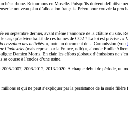
 marché carbone. Retournons en Moselle. Puisqu’ils doivent définitiveme
penser le nouveau plan d’allocation français. Prévu pour couvrir la proch
xée en septembre dernier, avant même l’annonce de la clôture du site. R
le cas, qu’adviendra-t-il de ces tonnes de CO2 ? La loi est précise :
« L
a cessation des activités. »
, note un document de la Commission (voir
ar l’industriel
(mais reprise par la France, ndlr) », abonde Emilie Alber
ouligne Damien Morris. En clair, les efforts globaux d’émissions ne s’en 
s sa course à l’enclos d’une usine.
: 2005-2007, 2008-2012, 2013-2020. A chaque début de période, un monta
millions et qui ne peut s’expliquer par la persistance de la seule filière