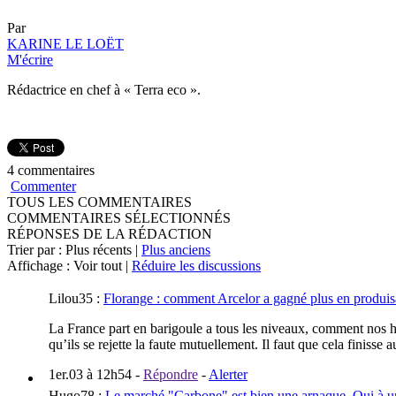
Par
KARINE LE LOËT
M'écrire
Rédactrice en chef à « Terra eco ».
4 commentaires
Commenter
TOUS LES COMMENTAIRES
COMMENTAIRES SÉLECTIONNÉS
RÉPONSES DE LA RÉDACTION
Trier par : Plus récents |
Plus anciens
Affichage : Voir tout |
Réduire les discussions
Lilou35
:
Florange : comment Arcelor a gagné plus en produi
La France part en barigoule a tous les niveaux, comment nos h
qu’ils se rejette la faute mutuellement. Il faut que cela finisse
1er.03 à 12h54
-
Répondre
-
Alerter
Hugo78
:
Le marché "Carbone" est bien une arnaque. Oui à un