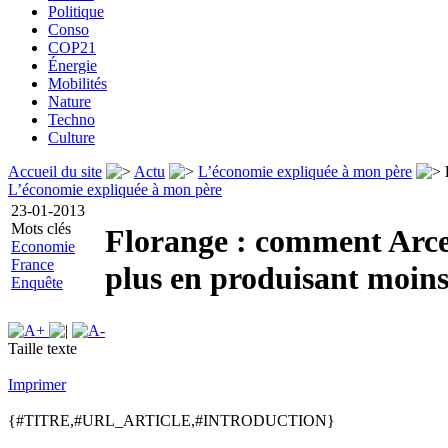
Politique
Conso
COP21
Énergie
Mobilités
Nature
Techno
Culture
Accueil du site
Actu
L’économie expliquée à mon père
L’économie expliquée à mon père
23-01-2013
Mots clés
Florange : comment Arce
Economie
France
plus en produisant moin
Enquête
Taille texte
Imprimer
{#TITRE,#URL_ARTICLE,#INTRODUCTION}