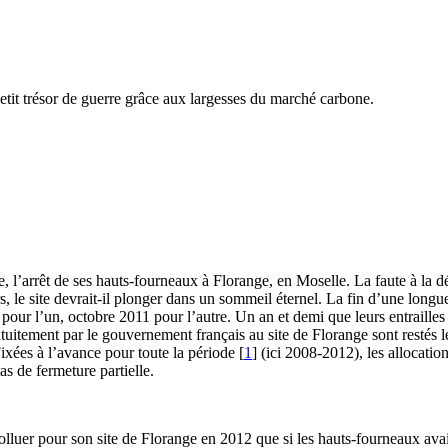
tit trésor de guerre grâce aux largesses du marché carbone.
rne, l’arrêt de ses hauts-fourneaux à Florange, en Moselle. La faute à la 
s, le site devrait-il plonger dans un sommeil éternel. La fin d’une longue
 pour l’un, octobre 2011 pour l’autre. Un an et demi que leurs entrailles
ratuitement par le gouvernement français au site de Florange sont resté
xées à l’avance pour toute la période [
1
] (ici 2008-2012), les allocatio
as de fermeture partielle.
polluer pour son site de Florange en 2012 que si les hauts-fourneaux avai