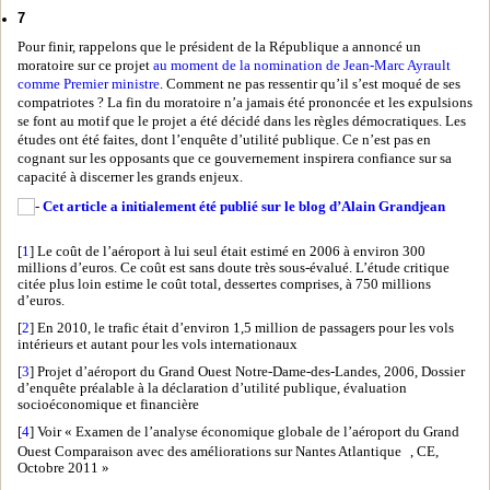
7
Pour finir, rappelons que le président de la République a annoncé un
moratoire sur ce projet
au moment de la nomination de Jean-Marc Ayrault
comme Premier ministre
. Comment ne pas ressentir qu’il s’est moqué de ses
compatriotes ? La fin du moratoire n’a jamais été prononcée et les expulsions
se font au motif que le projet a été décidé dans les règles démocratiques. Les
études ont été faites, dont l’enquête d’utilité publique. Ce n’est pas en
cognant sur les opposants que ce gouvernement inspirera confiance sur sa
capacité à discerner les grands enjeux.
Cet article a initialement été publié sur le blog d’Alain Grandjean
[
1
] Le coût de l’aéroport à lui seul était estimé en 2006 à environ 300
millions d’euros. Ce coût est sans doute très sous-évalué. L’étude critique
citée plus loin estime le coût total, dessertes comprises, à 750 millions
d’euros.
[
2
] En 2010, le trafic était d’environ 1,5 million de passagers pour les vols
intérieurs et autant pour les vols internationaux
[
3
] Projet d’aéroport du Grand Ouest Notre-Dame-des-Landes, 2006, Dossier
d’enquête préalable à la déclaration d’utilité publique, évaluation
socioéconomique et financière
[
4
] Voir « Examen de l’analyse économique globale de l’aéroport du Grand
Ouest Comparaison avec des améliorations sur Nantes Atlantique , CE,
Octobre 2011 »