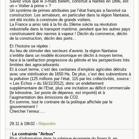
Savez vous que le 3-mats Belem, construit à Nantes en 1896, est
un « Voilier à prime » ?
Un système de primes attribuées par l’état français a favorisé sa
construction. Les armateurs, en particulier dans la région Nantaise,
ont été incités à construire de grands voiliers.
La France a ainsi raté à la fin du 19ème siècle sa révolution
industrielle dans le transport maritime, pendant que les autres pays
construisaient des navires à vapeur ! Déclin du commerce, déclin
de la construction, déclin des ports...
Et l’histoire se répète :
Au lieu de stimuler des secteurs d’avenir, la région Nantaise
s’entête dans un modèle économique en déclin à moyen terme,
face à la raréfaction progressive du pétrole et les perspectives très
limitées des agrocarburants.
Et à court terme, c’est des centaines d’emplois agricoles détruits
avec une stérilisation de 1650 Ha. De plus, c’est des subventions à
la pollution (125 millions par l’état, 115 par les collectivités, source :
« Les Echos » du 16/11/2012), donc un endettement
supplémentaire de l’Etat, plus une incitation au déficit commerciale
(le kérosène, 1er poste de dépense, est importé) et à
l’augmentation des émissions de CO2.
En somme, tout le contraire de la politique affichée par le
gouvernement !
Chercher l’erreur.....
29.11 à 19h32 -
Répondre
:
La contrainte "Airbus"
Plus d’information dans la rubrique économie du figaro.fr, en