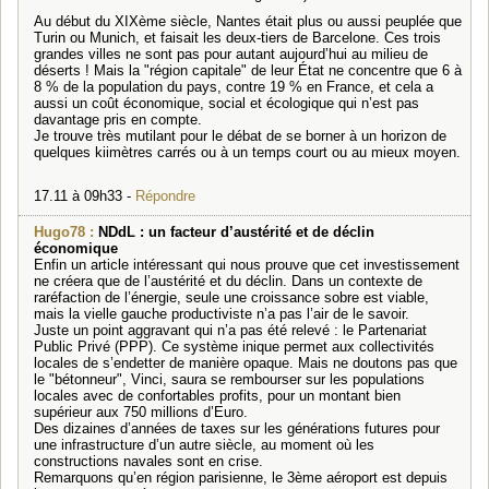
Au début du XIXème siècle, Nantes était plus ou aussi peuplée que
Turin ou Munich, et faisait les deux-tiers de Barcelone. Ces trois
grandes villes ne sont pas pour autant aujourd’hui au milieu de
déserts ! Mais la "région capitale" de leur État ne concentre que 6 à
8 % de la population du pays, contre 19 % en France, et cela a
aussi un coût économique, social et écologique qui n’est pas
davantage pris en compte.
Je trouve très mutilant pour le débat de se borner à un horizon de
quelques kiimètres carrés ou à un temps court ou au mieux moyen.
17.11 à 09h33 -
Répondre
Hugo78 :
NDdL : un facteur d’austérité et de déclin
économique
Enfin un article intéressant qui nous prouve que cet investissement
ne créera que de l’austérité et du déclin. Dans un contexte de
raréfaction de l’énergie, seule une croissance sobre est viable,
mais la vielle gauche productiviste n’a pas l’air de le savoir.
Juste un point aggravant qui n’a pas été relevé : le Partenariat
Public Privé (PPP). Ce système inique permet aux collectivités
locales de s’endetter de manière opaque. Mais ne doutons pas que
le "bétonneur", Vinci, saura se rembourser sur les populations
locales avec de confortables profits, pour un montant bien
supérieur aux 750 millions d’Euro.
Des dizaines d’années de taxes sur les générations futures pour
une infrastructure d’un autre siècle, au moment où les
constructions navales sont en crise.
Remarquons qu’en région parisienne, le 3ème aéroport est depuis