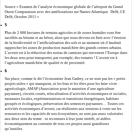
Source « Examen de l’analyse économique globale de l’aéroport du Grand
Ouest Comparaison avec des améliorations sur Nantes Atlantique Delft, CE
Delft, Octobre 2011 »
5
Plus de 2 000 hectares de terrains agricoles et de zones humides vont être
sacrifiés au bitume et au béton, alors que nous devons en finir avec l’érosion
de la biodiversité et l’artificialisation des sols et au moment où il faudrait
rapprocher les zones de production maraîchère des grands centres urbains.
L’avenir est à la réduction des norias de camions qui traversent l’Europe dans
les deux sens pour transporter, par exemple, des tomates ! L’avenir est à
l’agriculture maraîchère de qualité et de proximité.
6
Sur place, comme le dit l’économiste Jean Gadrey, ce ne sont pas les « petits
projets utiles » qui manquent, ni les bras et les têtes pour les faire vivre :
agroécologie, AMAP (Association pour le maintien d’une agriculture
paysanne), circuits courts, relocalisation d’activités économiques et sociales,
monnaies locales, expérimentations et transitions énergétiques, habitats
groupés et écologiques, préservation des semences paysannes… Toutes ces
activités économiques d’avenir, car résilientes aux tensions à venir sur les
ressources et les capacités de nos écosystèmes, ne sont pas assez valorisées
aux deux sens du terme : ni reconnues à leur juste intérêt, ni aidées
économiquement au contraire de tous ces projets aussi grandioses
qu’inutiles.