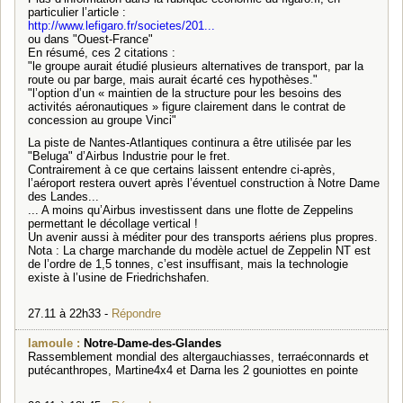
particulier l’article :
http://www.lefigaro.fr/societes/201...
ou dans "Ouest-France"
En résumé, ces 2 citations :
"le groupe aurait étudié plusieurs alternatives de transport, par la
route ou par barge, mais aurait écarté ces hypothèses."
"l’option d’un « maintien de la structure pour les besoins des
activités aéronautiques » figure clairement dans le contrat de
concession au groupe Vinci"
La piste de Nantes-Atlantiques continura a être utilisée par les
"Beluga" d’Airbus Industrie pour le fret.
Contrairement à ce que certains laissent entendre ci-après,
l’aéroport restera ouvert après l’éventuel construction à Notre Dame
des Landes...
... A moins qu’Airbus investissent dans une flotte de Zeppelins
permettant le décollage vertical !
Un avenir aussi à méditer pour des transports aériens plus propres.
Nota : La charge marchande du modèle actuel de Zeppelin NT est
de l’ordre de 1,5 tonnes, c’est insuffisant, mais la technologie
existe à l’usine de Friedrichshafen.
27.11 à 22h33 -
Répondre
lamoule :
Notre-Dame-des-Glandes
Rassemblement mondial des altergauchiasses, terraéconnards et
putécanthropes, Martine4x4 et Darna les 2 gouniottes en pointe