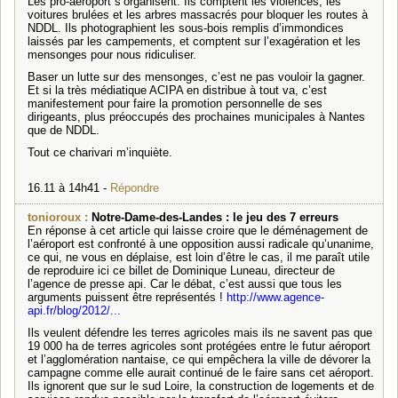
Les pro-aéroport s’organisent. Ils comptent les violences, les
voitures brulées et les arbres massacrés pour bloquer les routes à
NDDL. Ils photographient les sous-bois remplis d’immondices
laissés par les campements, et comptent sur l’exagération et les
mensonges pour nous ridiculiser.
Baser un lutte sur des mensonges, c’est ne pas vouloir la gagner.
Et si la très médiatique ACIPA en distribue à tout va, c’est
manifestement pour faire la promotion personnelle de ses
dirigeants, plus préoccupés des prochaines municipales à Nantes
que de NDDL.
Tout ce charivari m’inquiète.
16.11 à 14h41 -
Répondre
tonioroux :
Notre-Dame-des-Landes : le jeu des 7 erreurs
En réponse à cet article qui laisse croire que le déménagement de
l’aéroport est confronté à une opposition aussi radicale qu’unanime,
ce qui, ne vous en déplaise, est loin d’être le cas, il me paraît utile
de reproduire ici ce billet de Dominique Luneau, directeur de
l’agence de presse api. Car le débat, c’est aussi que tous les
arguments puissent être représentés !
http://www.agence-
api.fr/blog/2012/...
Ils veulent défendre les terres agricoles mais ils ne savent pas que
19 000 ha de terres agricoles sont protégées entre le futur aéroport
et l’agglomération nantaise, ce qui empêchera la ville de dévorer la
campagne comme elle aurait continué de le faire sans cet aéroport.
Ils ignorent que sur le sud Loire, la construction de logements et de