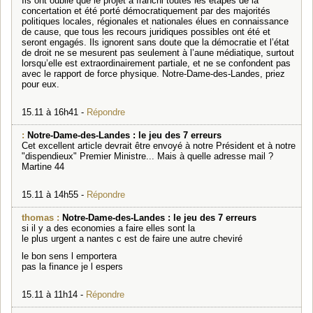
Ils ont oublié que le projet a franchi toutes les étapes de la
concertation et été porté démocratiquement par des majorités
politiques locales, régionales et nationales élues en connaissance
de cause, que tous les recours juridiques possibles ont été et
seront engagés. Ils ignorent sans doute que la démocratie et l’état
de droit ne se mesurent pas seulement à l’aune médiatique, surtout
lorsqu’elle est extraordinairement partiale, et ne se confondent pas
avec le rapport de force physique. Notre-Dame-des-Landes, priez
pour eux.
15.11 à 16h41 -
Répondre
:
Notre-Dame-des-Landes : le jeu des 7 erreurs
Cet excellent article devrait être envoyé à notre Président et à notre
"dispendieux" Premier Ministre... Mais à quelle adresse mail ?
Martine 44
15.11 à 14h55 -
Répondre
thomas :
Notre-Dame-des-Landes : le jeu des 7 erreurs
si il y a des economies a faire elles sont la
le plus urgent a nantes c est de faire une autre cheviré
le bon sens l emportera
pas la finance je l espers
15.11 à 11h14 -
Répondre