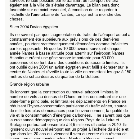
services rendue possible par le transfert de l’aéroport évitera
également à la ville de s’étaler davantage. Le bilan sera donc
favorable sur ce point essentiel, à condition de le regarder à
l’échelle de l’aire urbaine de Nantes, ce qui est la moindre des
choses.
Si en 2004 l’avion égyptien…
Ils ne savent pas que l’augmentation du trafic de l’aéroport actuel a
constamment été supérieure aux prévisions de ces dernières
années, pourtant systématiquement dénoncées comme irréalistes
par les opposants. Ni que les 10 000 avions survolant chaque
année Nantes à basse altitude pour atterrir sur l’aéroport Nantes
Atlantique créent une gêne sonore importante pour 60 000
personnes et se font dans des conditions de sécurité limites. Ils
ont oublié qu’en 2004 un avion égyptien avait failli s’écraser sur le
centre de Nantes et réveillé toute la ville en remettant les gaz à 150
mètres du sol au-dessus du quartier de la Bottière.
Grande région urbaine
Ils ignorent que la construction du nouvel aéroport limitera le
nombre de vols au-dessus de l’Ouest en les concentrant sur une
plate-forme principale, et limitera les déplacements en France en
réduisant l’hyper-concentration parisienne du trafic aérien, source
de mille fois plus de nuisances pour l’environnement, la qualité de
vie et la consommation d’énergies carbonées. Il ne savent pas que
la croissance démographique des régions Pays de la Loire et
Bretagne portera cet ensemble à 8,6 millions d’habitants 2040. Ils
ignorent qu’un nouvel aéroport est un projet à l’échelle du siècle et
que dans les 20 ans qui viennent il sera au centre d’un réseau de
lignes ferroviaires rapides reliant Nantes à Rennes, Lorient,