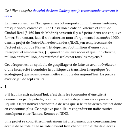
Ce billet s’inspire
de celui de Jean Gadrey que je recommande vivement à
tous
.
La France n’est pas l’Espagne et ses 50 aéroports dont plusieurs fantômes,
presque vides, comme celui de Castellon à côté de Valence et celui de
Ciudad Real (à 160 km de Madrid) construit il y a à peine deux ans et qui va
fermer. Pour autant, faut-il s’obstiner, au nom d’arguments des années 1960,
dans le projet de Notre-Dame-des-Landes (NDDL) en remplacement de
l’actuel aéroport de Nantes ? Et dépenser 750 millions d’euros (pour
l’aéroport et ses dessertes) [
1
] quand on est aux abois et que l’on cherche,
million après million, des rentrées fiscales par tous les moyens ?
Cet aéroport est un symbole de gaspillage et de fuite en avant, révélateur
d’une incapacité à conduire la politique de transition énergétique (et
écologique) que nous devons mettre en route dès aujourd’hui. La preuve
avec ce jeu de sept erreurs.
1
S’il faut investir aujourd’hui, c’est dans les économies d’énergie, à
commencer par le pétrole, pour réduire notre dépendance à ce précieux
liquide. Or, un nouvel aéroport n’a de sens que si le trafic aérien croît et donc
en consomme plus. Ce projet va par ailleurs engendrer un trafic routier
conséquent entre Nantes, Rennes et NDDL.
Si le projet se concrétise, il entraînera inévitablement une consommation
accrue de pétrole. Si le pétrole devient trop cher ou trop difficile d’accès,