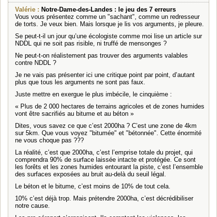
Valérie :
Notre-Dame-des-Landes : le jeu des 7 erreurs
Vous vous présentez comme un "sachant", comme un redresseur
de torts. Je veux bien. Mais lorsque je lis vos arguments, je pleure.
Se peut-t-il un jour qu’une écologiste comme moi lise un article sur
NDDL qui ne soit pas risible, ni truffé de mensonges ?
Ne peut-t-on réalistement pas trouver des arguments valables
contre NDDL ?
Je ne vais pas présenter ici une critique point par point, d’autant
plus que tous les arguments ne sont pas faux.
Juste mettre en exergue le plus imbécile, le cinquième :
« Plus de 2 000 hectares de terrains agricoles et de zones humides
vont être sacrifiés au bitume et au béton »
Dites, vous savez ce que c’est 2000ha ? C’est une zone de 4km
sur 5km. Que vous voyez "bitumée" et "bétonnée". Cette énormité
ne vous choque pas ???
La réalité, c’est que 2000ha, c’est l’emprise totale du projet, qui
comprendra 90% de surface laissée intacte et protégée. Ce sont
les forêts et les zones humides entourant la piste, c’est l’ensemble
des surfaces exposées au bruit au-delà du seuil légal.
Le béton et le bitume, c’est moins de 10% de tout cela.
10% c’est déjà trop. Mais prétendre 2000ha, c’est décrédibiliser
notre cause.