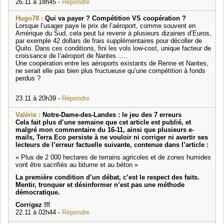
26.11 à 18h45 -
Répondre
Hugo78 :
Qui va payer ? Compétition VS coopération ?
Lorsque l’usager paye le prix de l’aéroport, comme souvent en
Amérique du Sud, cela peut lui revenir à plusieurs dizaines d’Euros,
par exemple 42 dollars de frais supplémentaires pour décoller de
Quito. Dans ces conditions, fini les vols low-cost, unique facteur de
croissance de l’aéroport de Nantes .....
Une coopération entre les aéroports existants de Renne et Nantes,
ne serait elle pas bien plus fructueuse qu’une compétition à fonds
perdus ?
23.11 à 20h39 -
Répondre
Valérie :
Notre-Dame-des-Landes : le jeu des 7 erreurs
Cela fait plus d’une semaine que cet article est publié, et
malgré mon commentaire du 16-11, ainsi que plusieurs e-
mails, Terra Eco persiste à ne vouloir ni corriger ni avertir ses
lecteurs de l’erreur factuelle suivante, contenue dans l’article :
« Plus de 2 000 hectares de terrains agricoles et de zones humides
vont être sacrifiés au bitume et au béton »
La première condition d’un débat, c’est le respect des faits.
Mentir, tronquer et désinformer n’est pas une méthode
démocratique.
Corrigez !!!
22.11 à 02h44 -
Répondre