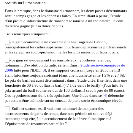
positifs sur l’urbanisation…
Dans la pratique, dans le domaine du transport, les deux postes déterminants
sont le temps gagné et les dépenses faites. En simplifiant à peine, l’étude
d’un projet d’infrastructure de transport se ramène à un indicateur : le coût
du temps gagné (sur sa durée de vie).
Trois remarques s’imposent :
le gain économique ne concerne que les usagers de l’avion,
principalement les cadres supérieurs pour leurs déplacements professionnels
et les catégories socio-professionnelles les plus aisées pour leurs loisirs.
ce gain est évidemment très sensible aux hypothèses retenues,
notamment d’évolution du trafic aérien. Dans
l’étude socio-économique de
2006
faite pour NDDL [
3
], il est supposé croissant jusqu’en 2050, le PIB
étant lui-même toujours croissant (dans une fourchette entre 1,9% et 2,4%).
Le prix du baril est aussi déterminant : dans l’étude citée, il se tient dans une
fourchette de 60 à 80 dollars le baril (47 à 62 euros le baril) ! (Pour info, le
prix actuel du baril tourne autour de 100 dollars, à savoir près de 80 euros).
Ces hypothèses sont donc très optimistes. Une étude danoise [
4
] débouche
par cette même méthode sur un constat de perte socio-économique élevée.
Enfin et surtout, est-il vraiment rationnel de comparer des
accroissements de gains de temps, dans une période où tout va déjà
beaucoup trop vite, à un accroissement de la dérive climatique et à
l’épuisement de ressources naturelles ?