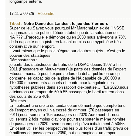
longtemps enterré.
17.11 à 09h26 -
Répondre
Tibed :
Notre-Dame-des-Landes : le jeu des 7 erreurs
Super ce jeu.Savez vous pourquoi Mr Maréchal,un ex de l’INSSE
n’a jamais laissé publier l’étude statistique de la saturation de
NA ???...Parcequ’elle démontre qu’en 2050 nous arriverons à 78%
de la capacité de la piste en faisant de plus une hypothèse très
conservative sur l’emport.
Il vaut mieux que le public s’égare sur d’autres sujets...c’est ça le
pouvoir des statstiques.
Démonstration :
je parts des statistiques de trafic de la DGAC depuis 1997 à fin
2011 (Passagers et Mouvements),je parts des données de l’expert
Fitoussi mandaté pour l’expertise lors du débat public en ce qui
concerne les capacités de la piste de NA capable de 100.000 à
110.000 mouvements annuels et je cite pour la rigolade ses
hypothèses publiées dans son rapport d’expertise... :"En 2020,nous
atteindrons un emport de 50 à 55 passagers,le barril restera dans
des coûts de 25 à 40$."
Résultats :
En réalisant une droite de tendance,on démontre que compte tenu
de l’emport moyen qui n’a cessé de grimper :(76 passagers en
2011),nous serons à 105 passagers en 2020.Aurement dit nous
utiliserons 2 fois moins d’avions pour transporter le même nombre
de passagers en 2020. avec un emport prévu initialement à 50/55.
En osant utiliser les perspectives les plus folles d’un trafic prévu de
9 millions de passagers en 2050,tout en imaginant un emport