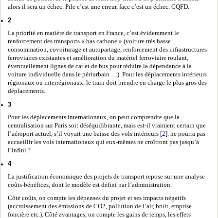
alors il sera un échec. Pile c’est une erreur, face c’est un échec. CQFD.
2
La priorité en matière de transport en France, c’est évidemment le
renforcement des transports « bas carbone » (voiture très basse
consommation, covoiturage et autopartage, renforcement des infrastructures
ferroviaires existantes et amélioration du matériel ferroviaire roulant,
éventuellement lignes de car et de bus pour réduire la dépendance à la
voiture individuelle dans le périurbain …). Pour les déplacements intérieurs
régionaux ou interrégionaux, le train doit prendre en charge le plus gros des
déplacements.
3
Pour les déplacements internationaux, on peut comprendre que la
centralisation sur Paris soit déséquilibrante, mais est-il vraiment certain que
l’aéroport actuel, s’il voyait une baisse des vols intérieurs [
2
]. ne pourra pas
accueillir les vols internationaux qui eux-mêmes ne croîtront pas jusqu’à
l’infini ?
4
La justification économique des projets de transport repose sur une analyse
coûts-bénéfices, dont le modèle est défini par l’administration.
Côté coûts, on compte les dépenses du projet et ses impacts négatifs
(accroissement des émissions de CO2, pollution de l’air, bruit, emprise
foncière etc.). Côté avantages, on compte les gains de temps, les effets