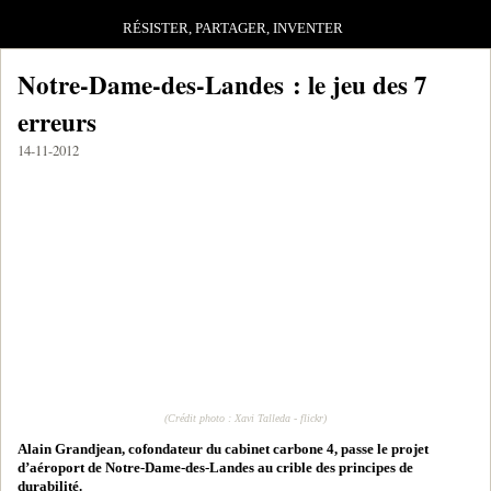
RÉSISTER, PARTAGER, INVENTER
Notre-Dame-des-Landes : le jeu des 7
erreurs
14-11-2012
(Crédit photo : Xavi Talleda - flickr)
Alain Grandjean, cofondateur du cabinet carbone 4, passe le projet
d’aéroport de Notre-Dame-des-Landes au crible des principes de
durabilité.