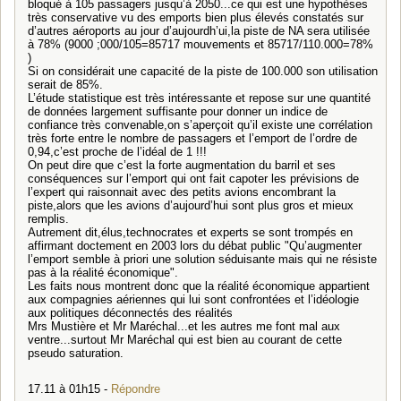
bloqué à 105 passagers jusqu’à 2050...ce qui est une hypothèses
très conservative vu des emports bien plus élevés constatés sur
d’autres aéroports au jour d’aujourdh’ui,la piste de NA sera utilisée
à 78% (9000 ;000/105=85717 mouvements et 85717/110.000=78%
)
Si on considérait une capacité de la piste de 100.000 son utilisation
serait de 85%.
L’étude statistique est très intéressante et repose sur une quantité
de données largement suffisante pour donner un indice de
confiance très convenable,on s’aperçoit qu’il existe une corrélation
très forte entre le nombre de passagers et l’emport de l’ordre de
0,94,c’est proche de l’idéal de 1 !!!
On peut dire que c’est la forte augmentation du barril et ses
conséquences sur l’emport qui ont fait capoter les prévisions de
l’expert qui raisonnait avec des petits avions encombrant la
piste,alors que les avions d’aujourd’hui sont plus gros et mieux
remplis.
Autrement dit,élus,technocrates et experts se sont trompés en
affirmant doctement en 2003 lors du débat public "Qu’augmenter
l’emport semble à priori une solution séduisante mais qui ne résiste
pas à la réalité économique".
Les faits nous montrent donc que la réalité économique appartient
aux compagnies aériennes qui lui sont confrontées et l’idéologie
aux politiques déconnectés des réalités
Mrs Mustière et Mr Maréchal...et les autres me font mal aux
ventre...surtout Mr Maréchal qui est bien au courant de cette
pseudo saturation.
17.11 à 01h15 -
Répondre