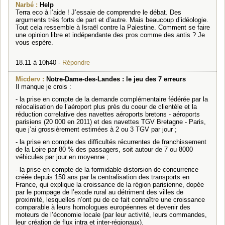
Narbé :
Help
Terra eco à l’aide ! J’essaie de comprendre le débat. Des
arguments très forts de part et d’autre. Mais beaucoup d’idéologie.
Tout cela ressemble à Israël contre la Palestine. Comment se faire
une opinion libre et indépendante des pros comme des antis ? Je
vous espère.
18.11 à 10h40 -
Répondre
Micderv :
Notre-Dame-des-Landes : le jeu des 7 erreurs
Il manque je crois :
- la prise en compte de la demande complémentaire fédérée par la
relocalisation de l’aéroport plus près du coeur de clientèle et la
réduction correlative des navettes aéroports bretons - aéroports
parisiens (20 000 en 2011) et des navettes TGV Bretagne - Paris,
que j’ai grossièrement estimées à 2 ou 3 TGV par jour ;
- la prise en compte des difficultés récurrentes de franchissement
de la Loire par 80 % des passagers, soit autour de 7 ou 8000
véhicules par jour en moyenne ;
- la prise en compte de la formidable distorsion de concurrence
créée depuis 150 ans par la centralisation des transports en
France, qui explique la croissance de la région parisienne, dopée
par le pompage de l’exode rural au détriment des villes de
proximité, lesquelles n’ont pu de ce fait connaître une croissance
comparable à leurs homologues européennes et devenir des
moteurs de l’économie locale (par leur activité, leurs commandes,
leur création de flux intra et inter-régionaux).