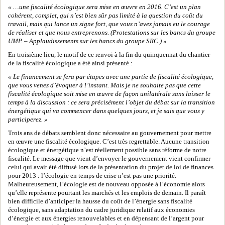
« …une fiscalité écologique sera mise en œuvre en 2016. C’est un plan
cohérent, complet, qui n’est bien sûr pas limité à la question du coût du
travail, mais qui lance un signe fort, que vous n’avez jamais eu le courage
de réaliser et que nous entreprenons. (Protestations sur les bancs du groupe
UMP. – Applaudissements sur les bancs du groupe SRC.) »
En troisième lieu, le motif de ce renvoi à la fin du quinquennat du chantier
de la fiscalité écologique a été ainsi présenté :
« Le financement se fera par étapes avec une partie de fiscalité écologique,
que vous venez d’évoquer à l’instant. Mais je ne souhaite pas que cette
fiscalité écologique soit mise en œuvre de façon unilatérale sans laisser le
temps à la discussion : ce sera précisément l’objet du débat sur la transition
énergétique qui va commencer dans quelques jours, et je sais que vous y
participerez. »
Trois ans de débats semblent donc nécessaire au gouvernement pour mettre
en œuvre une fiscalité écologique. C’est très regrettable. Aucune transition
écologique et énergétique n’est réellement possible sans réforme de notre
fiscalité. Le message que vient d’envoyer le gouvernement vient confirmer
celui qui avait été diffusé lors de la présentation du projet de loi de finances
pour 2013 : l’écologie en temps de crise n’est pas une priorité.
Malheureusement, l’écologie est de nouveau opposée à l’économie alors
qu’elle représente pourtant les marchés et les emplois de demain. Il paraît
bien difficile d’anticiper la hausse du coût de l’énergie sans fiscalité
écologique, sans adaptation du cadre juridique relatif aux économies
d’énergie et aux énergies renouvelables et en dépensant de l’argent pour