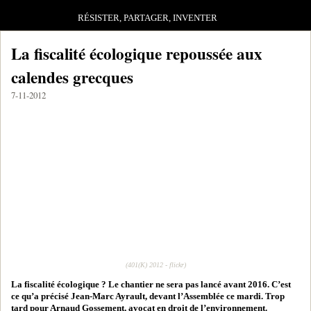
RÉSISTER, PARTAGER, INVENTER
La fiscalité écologique repoussée aux
calendes grecques
7-11-2012
(401(K) 2012 - flickr)
La fiscalité écologique ? Le chantier ne sera pas lancé avant 2016. C’est
ce qu’a précisé Jean-Marc Ayrault, devant l’Assemblée ce mardi. Trop
tard pour Arnaud Gossement, avocat en droit de l’environnement.