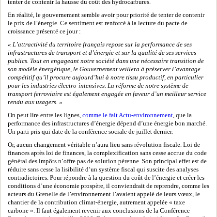
tenter de contenir la hausse du coût des hydrocarbures.
En réalité, le gouvernement semble avoir pour priorité de tenter de contenir
le prix de l’énergie. Ce sentiment est renforcé à la lecture du pacte de
croissance présenté ce jour :
« L’attractivité du territoire français repose sur la performance de ses
infrastructures de transport et d’énergie et sur la qualité de ses services
publics. Tout en engageant notre société dans une nécessaire transition de
son modèle énergétique, le Gouvernement veillera à préserver l’avantage
compétitif qu’il procure aujourd’hui à notre tissu productif, en particulier
pour les industries électro-intensives. La réforme de notre système de
transport ferroviaire est également engagée en faveur d’un meilleur service
rendu aux usagers. »
On peut lire entre les lignes,
comme le fait Actu-environnement
, que la
performance des infrastructures d’énergie dépend d’une énergie bon marché.
Un parti pris qui date de la conférence sociale de juillet dernier.
Or, aucun changement véritable n’aura lieu sans révolution fiscale. Loi de
finances après loi de finances, la complexification sans cesse accrue du code
général des impôts n’offre pas de solution pérenne. Son principal effet est de
réduire sans cesse la lisibilité d’un système fiscal qui suscite des analyses
contradictoires. Pour répondre à la question du coût de l’énergie et créer les
conditions d’une économie prospère, il conviendrait de reprendre, comme les
acteurs du Grenelle de l’environnement l’avaient appelé de leurs vœux, le
chantier de la contribution climat-énergie, autrement appelée « taxe
carbone ». Il faut également revenir aux conclusions de la Conférence