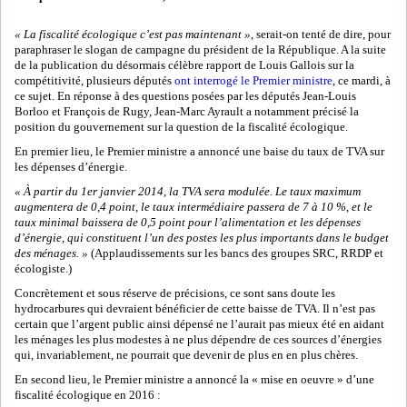
« La fiscalité écologique c’est pas maintenant »
, serait-on tenté de dire, pour
paraphraser le slogan de campagne du président de la République. A la suite
de la publication du désormais célèbre rapport de Louis Gallois sur la
compétitivité, plusieurs députés
ont interrogé le Premier ministre
, ce mardi, à
ce sujet. En réponse à des questions posées par les députés Jean-Louis
Borloo et François de Rugy, Jean-Marc Ayrault a notamment précisé la
position du gouvernement sur la question de la fiscalité écologique.
En premier lieu, le Premier ministre a annoncé une baise du taux de TVA sur
les dépenses d’énergie.
« À partir du 1er janvier 2014, la TVA sera modulée. Le taux maximum
augmentera de 0,4 point, le taux intermédiaire passera de 7 à 10 %, et le
taux minimal baissera de 0,5 point pour l’alimentation et les dépenses
d’énergie, qui constituent l’un des postes les plus importants dans le budget
des ménages. »
(Applaudissements sur les bancs des groupes SRC, RRDP et
écologiste.)
Concrètement et sous réserve de précisions, ce sont sans doute les
hydrocarbures qui devraient bénéficier de cette baisse de TVA. Il n’est pas
certain que l’argent public ainsi dépensé ne l’aurait pas mieux été en aidant
les ménages les plus modestes à ne plus dépendre de ces sources d’énergies
qui, invariablement, ne pourrait que devenir de plus en en plus chères.
En second lieu, le Premier ministre a annoncé la « mise en oeuvre » d’une
fiscalité écologique en 2016 :