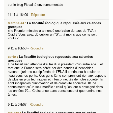
sur le blog Fiscalité environnementale
11.11 à 16h09 -
Répondre
Martine 44 :
La fiscalité écologique repoussée aux calendes
grecques
« le Premier ministre a annoncé une
baise
du taux de TVA »
Quid ? Vous avez dû oublier un "S"... à moins que ce ne soit
voulu ?
9.11 à 10h53 -
Répondre
corto :
La fiscalité écologique repoussée aux calendes
grecques
Il ne fallait rien attendre d’autre d’un président d’un autre age... et
tant que la France sera gérée par des bandes d’incapables
avocats, juristes ou diplômés de l’ENA il continuera à couler de
l’eau sous les ponts. Ces gens là ne comprennent rien aux aspects
de plus en plus techniques et interconnectés de notre société, ils
sont incapables d’innovation et de créativité sociétale. Ils ne
connaissent qu’un seul modèle : celui qu’on leur a enseigné dans
les années 70... Croissance sans conscience et que rumine nos
âmes.
9.11 à 07h07 -
Répondre
meleze :
La fiscalité écologique repoussée aux calendes