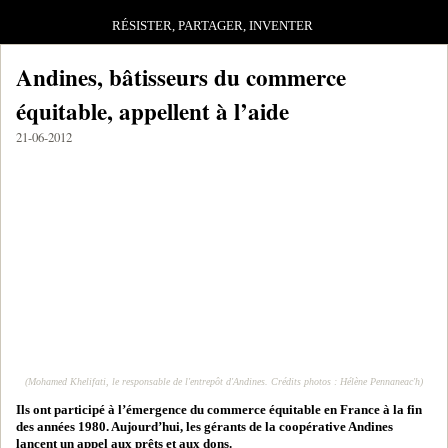
RÉSISTER, PARTAGER, INVENTER
Andines, bâtisseurs du commerce
équitable, appellent à l’aide
21-06-2012
(Mohamed Khelifati, le responsable de l'entrepôt d'Andines. Crédits photos : Hélène Pennaneac'h)
Ils ont participé à l’émergence du commerce équitable en France à la fin
des années 1980. Aujourd’hui, les gérants de la coopérative Andines
lancent un appel aux prêts et aux dons.