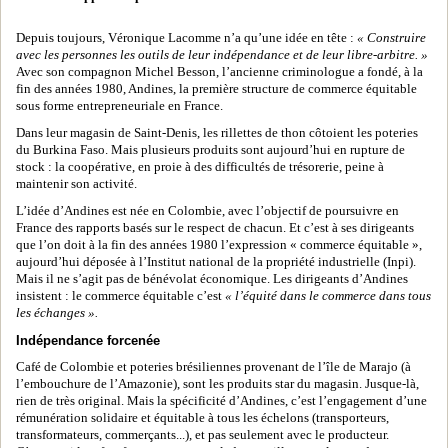
Depuis toujours, Véronique Lacomme n’a qu’une idée en tête :
« Construire
avec les personnes les outils de leur indépendance et de leur libre-arbitre. »
Avec son compagnon Michel Besson, l’ancienne criminologue a fondé, à la
fin des années 1980, Andines, la première structure de commerce équitable
sous forme entrepreneuriale en France.
Dans leur magasin de Saint-Denis, les rillettes de thon côtoient les poteries
du Burkina Faso. Mais plusieurs produits sont aujourd’hui en rupture de
stock : la coopérative, en proie à des difficultés de trésorerie, peine à
maintenir son activité.
L’idée d’Andines est née en Colombie, avec l’objectif de poursuivre en
France des rapports basés sur le respect de chacun. Et c’est à ses dirigeants
que l’on doit à la fin des années 1980 l’expression « commerce équitable »,
aujourd’hui déposée à l’Institut national de la propriété industrielle (Inpi).
Mais il ne s’agit pas de bénévolat économique. Les dirigeants d’Andines
insistent : le commerce équitable c’est
« l’équité dans le commerce dans tous
les échanges ».
Indépendance forcenée
Café de Colombie et poteries brésiliennes provenant de l’île de Marajo (à
l’embouchure de l’Amazonie), sont les produits star du magasin. Jusque-là,
rien de très original. Mais la spécificité d’Andines, c’est l’engagement d’une
rémunération solidaire et équitable à tous les échelons (transporteurs,
transformateurs, commerçants...), et pas seulement avec le producteur.