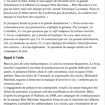
C’est aussi le refus, ferme et sans appel, de travailler avec la grande
distribution et d’adhérer à la marque Max Havelaar.
« Max Havelaar n’est
pas un label, mais une marque privée,
insiste Véronique Lacomme.
Nous ne
faisons pas le même métier. Ils n’achètent pas de produits, ils vendent leur
marque et touchent des royalties. »
Et pourquoi fermer la porte à la grande distribution ?
« Nous avons nos
contraintes avec nos partenaires,
explique la gérante.
Par exemple, en
Colombie, il n’est pas question que le café remplace la culture vivrière.
C’est un complément, qui a permis d’éradiquer la coca, mais nous ne
pouvons en importer que 5 à 10 containers par an. La grande distribution,
elle, en demande au moins 25, ce qui implique forcément l’intensification
des cultures. »
Exclus également : le paiement de marges arrière ou de
campagnes de pub.
Appel à l’aide
Mais le prix de cette indépendance, ce sont les tensions financières. La Scop
(société coopérative ouvrière de production) est en grande difficulté cette
année, et plusieurs filières, dont le café colombien, sont en passe d’être
arrêtées. Dans les allées de l’entrepôt, le responsable des stocks, Mohamed
Khelifati, regrette à demi-mot le manque d’activité et ces
« camions qui ne
viennent plus ».
L’engagement de prépayer les commandes, couplé à la manie française des
délais de paiement, a toujours créé des insuffisances de trésorerie. Mais,
d’après les dirigeants d’Andines, en 2008, une campagne de communication
de la marque Max Havelaar, largement financée par le ministère des Affaires
étrangères, a pénalisé les indépendants. Les clients, qui s’étonnaient de ne