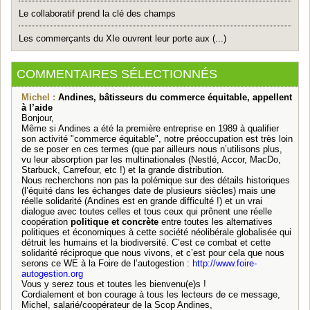
Le collaboratif prend la clé des champs
Les commerçants du XIe ouvrent leur porte aux (...)
COMMENTAIRES SÉLECTIONNÉS
Michel :
Andines, bâtisseurs du commerce équitable, appellent
à l’aide
Bonjour,
Même si Andines a été la première entreprise en 1989 à qualifier
son activité "commerce équitable", notre préoccupation est très loin
de se poser en ces termes (que par ailleurs nous n’utilisons plus,
vu leur absorption par les multinationales (Nestlé, Accor, MacDo,
Starbuck, Carrefour, etc !) et la grande distribution.
Nous recherchons non pas la polémique sur des détails historiques
(l’équité dans les échanges date de plusieurs siècles) mais une
réelle solidarité (Andines est en grande difficulté !) et un vrai
dialogue avec toutes celles et tous ceux qui prônent une réelle
coopération
politique et concrète
entre toutes les alternatives
politiques et économiques à cette société néolibérale globalisée qui
détruit les humains et la biodiversité. C’est ce combat et cette
solidarité réciproque que nous vivons, et c’est pour cela que nous
serons ce WE à la Foire de l’autogestion :
http://www.foire-
autogestion.org
Vous y serez tous et toutes les bienvenu(e)s !
Cordialement et bon courage à tous les lecteurs de ce message,
Michel, salarié/coopérateur de la Scop Andines,