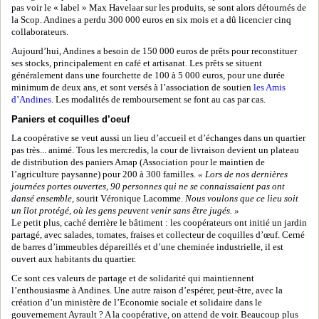
pas voir le « label » Max Havelaar sur les produits, se sont alors détournés de
la Scop. Andines a perdu 300 000 euros en six mois et a dû licencier cinq
collaborateurs.
Aujourd’hui, Andines a besoin de 150 000 euros de prêts pour reconstituer
ses stocks, principalement en café et artisanat. Les prêts se situent
généralement dans une fourchette de 100 à 5 000 euros, pour une durée
minimum de deux ans, et sont versés à l’association de soutien
les Amis
d’Andines
. Les modalités de remboursement se font au cas par cas.
Paniers et coquilles d’oeuf
La coopérative se veut aussi un lieu d’accueil et d’échanges dans un quartier
pas très... animé. Tous les mercredis, la cour de livraison devient un plateau
de distribution des paniers Amap (Association pour le maintien de
l’agriculture paysanne) pour 200 à 300 familles.
« Lors de nos dernières
journées portes ouvertes, 90 personnes qui ne se connaissaient pas ont
dansé ensemble,
sourit Véronique Lacomme.
Nous voulons que ce lieu soit
un îlot protégé, où les gens peuvent venir sans être jugés. »
Le petit plus, caché derrière le bâtiment : les coopérateurs ont initié un jardin
partagé, avec salades, tomates, fraises et collecteur de coquilles d’œuf. Cerné
de barres d’immeubles dépareillés et d’une cheminée industrielle, il est
ouvert aux habitants du quartier.
Ce sont ces valeurs de partage et de solidarité qui maintiennent
l’enthousiasme à Andines. Une autre raison d’espérer, peut-être, avec la
création d’un ministère de l’Economie sociale et solidaire dans le
gouvernement Ayrault ? A la coopérative, on attend de voir. Beaucoup plus