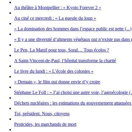
Au théâtre à Montpellier : « Kyoto Forever 2 »
Au ciné ce mercredi : « La gueule du loup »
« La domination des hommes dans l’espace public est nette (...)
« Il y a une diversité d’aliments végétaux qui n’existe pas dans (
Le Pen, La Manif pour tous, Soral… Tous écolos ?
A Saint-Vincent-de-Paul, l’hôpital transforme la charité
Le livre du lundi : « L’école des colonies »
« Demain », le film qui donne envie d’y croire
Stéphane Le Foll : « J’ai choisi une autre voie, l’agroécologie (.
Déchets nucléaires : les estimations du gouvernement attaquées (
Toi, président. Nous, citoyens
Pesticides, les marchands de mort