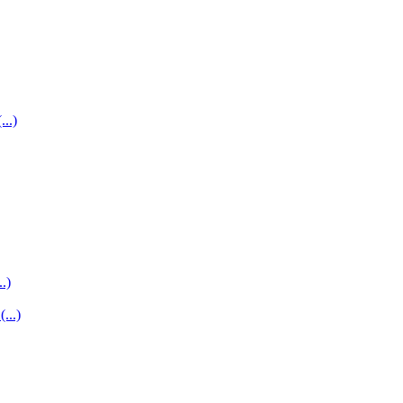
...)
..)
...)