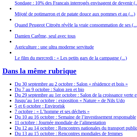
Sondage : 10% des Français interrogés envisagent de devenir (..
Mijoté de potimarron et de patate douce aux pommes et au (...)
Quand Peugeot Citroën révèle la vraie consommation de ses (...
Damien Carême, seul avec tous
Agriculture : une ultra moderne servitude
Le film du mercredi : « Les petits gars de la campagne (...)
Dans la même rubrique
Du 30 septembre au 2 octobre : Salon « résidence et bois »
Du 7 au 9 octobre : Salon zen et bio
Du 29 septembre au 1er octobre : Salon de la croissance verte e
Jusqu’au 1er octobre : exposition « Nature » de Nils Udo
5 et 6 octobre : Envirorisk
7 octobre : « L’homme et ses déchets »
Du 10 au 16 octobre : Semaine de l’investissement responsable
11 octobre : Journée mondiale de l’alimentation
Du 12 au 14 octobre : Rencontres nationales du transport publi
Du 13 au 15 octobre : Rencontres mondiales de femmes