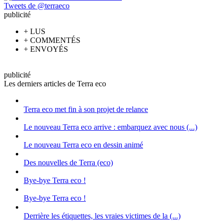
Tweets de @terraeco
pub
licité
+
LUS
+
COMMENTÉS
+
ENVOYÉS
pub
licité
Les derniers articles de Terra eco
Terra eco met fin à son projet de relance
Le nouveau Terra eco arrive : embarquez avec nous (...)
Le nouveau Terra eco en dessin animé
Des nouvelles de Terra (eco)
Bye-bye Terra eco !
Bye-bye Terra eco !
Derrière les étiquettes, les vraies victimes de la (...)