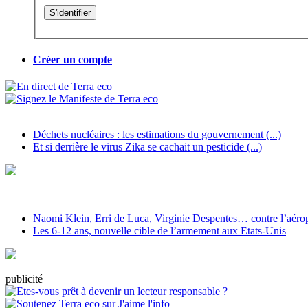
Créer un compte
Déchets nucléaires : les estimations du gouvernement (...)
Et si derrière le virus Zika se cachait un pesticide (...)
Naomi Klein, Erri de Luca, Virginie Despentes… contre l’aéropo
Les 6-12 ans, nouvelle cible de l’armement aux Etats-Unis
pub
licité