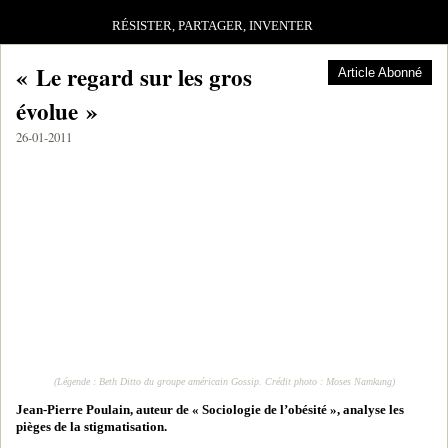
RÉSISTER, PARTAGER, INVENTER
« Le regard sur les gros
Article Abonné
évolue »
26-01-2011
(Légende : Beth Ditto du groupe américain Gossip. Crédit photo : Moses Namkung)
Jean-Pierre Poulain, auteur de « Sociologie de l’obésité », analyse les
pièges de la stigmatisation.