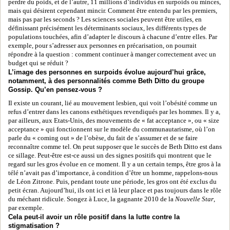
perdre du poids, et de l’autre, 11 millions d’individus en surpoids ou minces,
mais qui désirent cependant mincir. Comment être entendu par les premiers,
mais pas par les seconds ? Les sciences sociales peuvent être utiles, en
définissant précisément les déterminants sociaux, les différents types de
populations touchées, afin d’adapter le discours à chacune d’entre elles. Par
exemple, pour s’adresser aux personnes en précarisation, on pourrait
répondre à la question : comment continuer à manger correctement avec un
budget qui se réduit ?
L’image des personnes en surpoids évolue aujourd’hui grâce,
notamment, à des personnalités comme Beth Ditto du groupe
Gossip. Qu’en pensez-vous ?
Il existe un courant, lié au mouvement lesbien, qui voit l’obésité comme un
refus d’entrer dans les canons esthétiques revendiqués par les hommes. Il y a,
par ailleurs, aux Etats-Unis, des mouvements de « fat acceptance », ou « size
acceptance » qui fonctionnent sur le modèle du communautarisme, où l’on
parle du « coming out » de l’obèse, du fait de s’assumer et de se faire
reconnaître comme tel. On peut supposer que le succès de Beth Ditto est dans
ce sillage. Peut-être est-ce aussi un des signes positifs qui montrent que le
regard sur les gros évolue en ce moment. Il y a un certain temps, être gros à la
télé n’avait pas d’importance, à condition d’être un homme, rappelons-nous
de Léon Zitrone. Puis, pendant toute une période, les gros ont été exclus du
petit écran. Aujourd’hui, ils ont ici et là leur place et pas toujours dans le rôle
du méchant ridicule. Songez à Luce, la gagnante 2010 de la
Nouvelle Star
,
par exemple.
Cela peut-il avoir un rôle positif dans la lutte contre la
stigmatisation ?