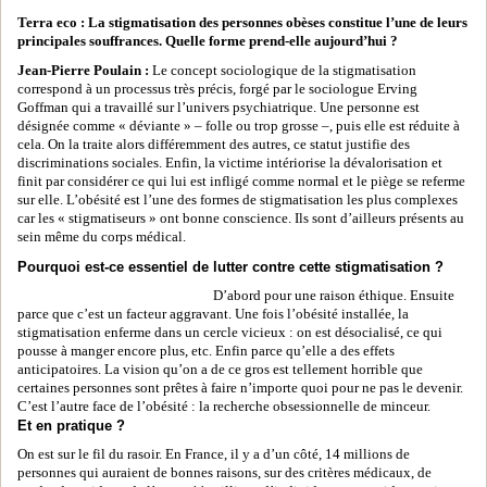
Terra eco : La stigmatisation des personnes obèses constitue l’une de leurs
principales souffrances. Quelle forme prend-elle aujourd’hui ?
Jean-Pierre Poulain :
Le concept sociologique de la stigmatisation
correspond à un processus très précis, forgé par le sociologue Erving
Goffman qui a travaillé sur l’univers psychiatrique. Une personne est
désignée comme « déviante » – folle ou trop grosse –, puis elle est réduite à
cela. On la traite alors différemment des autres, ce statut justifie des
discriminations sociales. Enfin, la victime intériorise la dévalorisation et
finit par considérer ce qui lui est infligé comme normal et le piège se referme
sur elle. L’obésité est l’une des formes de stigmatisation les plus complexes
car les « stigmatiseurs » ont bonne conscience. Ils sont d’ailleurs présents au
sein même du corps médical.
Pourquoi est-ce essentiel de lutter contre cette stigmatisation ?
D’abord pour une raison éthique. Ensuite
parce que c’est un facteur aggravant. Une fois l’obésité installée, la
stigmatisation enferme dans un cercle vicieux : on est désocialisé, ce qui
pousse à manger encore plus, etc. Enfin parce qu’elle a des effets
anticipatoires. La vision qu’on a de ce gros est tellement horrible que
certaines personnes sont prêtes à faire n’importe quoi pour ne pas le devenir.
C’est l’autre face de l’obésité : la recherche obsessionnelle de minceur.
Et en pratique ?
On est sur le fil du rasoir. En France, il y a d’un côté, 14 millions de
personnes qui auraient de bonnes raisons, sur des critères médicaux, de