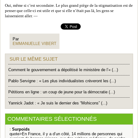
Oui, même si c’est secondaire. Le plus grand piège de la stigmatisation est de
penser que celle-ci est utile et que si elle n’était pas là, les gens se
laisseraient aller. —
Par
EMMANUELLE VIBERT
SUR LE MÊME SUJET
Comment le gouvernement a dépolitisé le ministère de l’« (...)
Pablo Servigne : « Les plus individualistes crèveront les (...)
Pétitions en ligne : un coup de jeune pour la démocratie (...)
Yannick Jadot : « Je suis le dernier des “Mohicons” (...)
COMMENTAIRES SÉLECTIONNÉS
:
Surpoids
quote>En France, il y a d’un côté, 14 millions de personnes qui