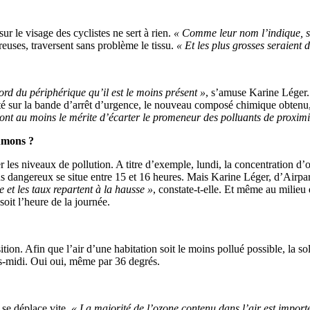
r le visage des cyclistes ne sert à rien.
« Comme leur nom l’indique, seu
reuses, traversent sans problème le tissu.
« Et les plus grosses seraient 
bord du périphérique qu’il est le moins présent »
, s’amuse Karine Léger
 sur la bande d’arrêt d’urgence, le nouveau composé chimique obtenu, le
s ont au moins le mérite d’écarter le promeneur des polluants de proximi
oumons ?
er les niveaux de pollution. A titre d’exemple, lundi, la concentration 
dangereux se situe entre 15 et 16 heures. Mais Karine Léger, d’Airparif
e et les taux repartent à la hausse »
, constate-t-elle. Et même au milieu 
soit l’heure de la journée.
ition. Afin que l’air d’une habitation soit le moins pollué possible, la so
rès-midi. Oui oui, même par 36 degrés.
se déplace vite.
« La majorité de l’ozone contenu dans l’air est impor