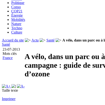
Politique
Conso
COP21
Énergie
Mobilités
Nature
Techno
Culture
Accueil du site
Actu
Santé
A vélo, dans un parc ou à l
Santé
23-07-2013
Mots clés
A vélo, dans un parc ou à
France
campagne : guide de surv
d’ozone
Taille texte
Imprimer