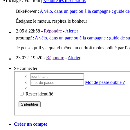
Affichage : Voir tout |
Réduire les discussions
BikePower
:
A vélo, dans un parc ou à la campagne : guide de
Éteignez le moteur, respirez le bonheur !
2.05 à 22h58
-
Répondre
-
Alerter
groumpf
:
A vélo, dans un parc ou à la campagne : guide de su
Je pense qu’il y a quand même un endroit moins pollué par l’ozo
23.07 à 19h20
-
Répondre
-
Alerter
Se connecter
Mot de passe oublié ?
Rester identifié
Créer un compte