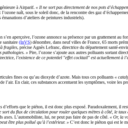
ngénieure à Airparif.
« Il ne sort pas directement de nos pots d’échappe
 l’ozone naît, sous le soleil donc, de la rencontre des gaz d’échappemen
 émanations d’ateliers de peintures industriels).
’on s’en aperçoive, l’ozone annonce sa présence par un grattement au f
e sanitaire
(InVS
) dénombre, dans neuf villes de France, 65 morts pré
à fragiles
, précise Agnès Lefranc, directrice du département santé-en
s pathologies. »
Pire, l’ozone s’ajoute aux autres polluants sortant dir
irectrice,
l’existence de ce potentiel "effet cocktail" est actuellement à l’
rticules fines ou qu’au dioxyde d’azote. Mais tous ces polluants
« catal
 de l’air. En clair, ces substances accentuent les symptômes, voire les 
lus d’efforts que le piéton, il est donc plus exposé. Paradoxalement, il re
 sort du flux de circulation pour rouler quelques mètres à côté, le taux 
s axes. L’automobiliste, lui, ne peut pas faire de pas de côté.
« Or, la v
peut être plus pollué qu’à l’extérieur. »
C’est donc le piéton qui est le m