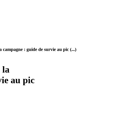
a campagne : guide de survie au pic (...)
 la
ie au pic