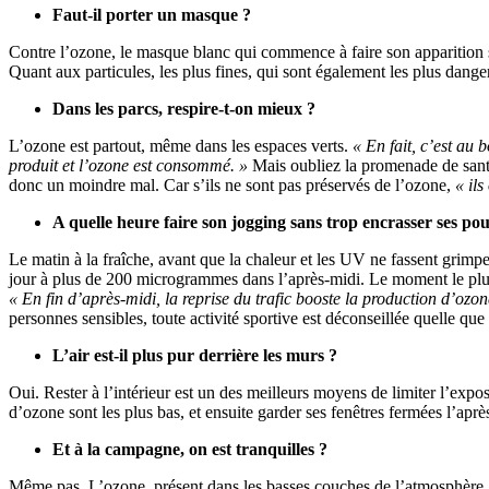
Faut-il porter un masque ?
Contre l’ozone, le masque blanc qui commence à faire son apparition su
Quant aux particules, les plus fines, qui sont également les plus dange
Dans les parcs, respire-t-on mieux ?
L’ozone est partout, même dans les espaces verts.
« En fait, c’est au 
produit et l’ozone est consommé. »
Mais oubliez la promenade de santé
donc un moindre mal. Car s’ils ne sont pas préservés de l’ozone,
« il
A quelle heure faire son jogging sans trop encrasser ses p
Le matin à la fraîche, avant que la chaleur et les UV ne fassent grimp
jour à plus de 200 microgrammes dans l’après-midi. Le moment le plus 
« En fin d’après-midi, la reprise du trafic booste la production d’ozon
personnes sensibles, toute activité sportive est déconseillée quelle que 
L’air est-il plus pur derrière les murs ?
Oui. Rester à l’intérieur est un des meilleurs moyens de limiter l’expos
d’ozone sont les plus bas, et ensuite garder ses fenêtres fermées l’ap
Et à la campagne, on est tranquilles ?
Même pas. L’ozone, présent dans les basses couches de l’atmosphère, 