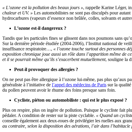
« L’ozone est la pollution des beaux jours »
, rappelle Karine Léger, i
chaleur et UV. »
Les automobilistes ne sont pas disculpés pour autant :
hydrocarbures (vapeurs d’essence non brûlée, colles, solvants et autres
L’ozone est-il dangereux ?
Tandis que les particules fines se glissent dans nos poumons sans qu
Sur la dernière période étudiée (2004-2006), l’Institut national de veill
insuffisance respiratoire…,
« l’ozone touche surtout des personnes déj
exposition chronique joue aussi un rôle dans l’apparition même de ce
et il se pourrait même qu’ils s’exacerbent mutuellement
, souligne la d
Peut-il provoquer des allergies ?
On ne peut pas être allergique à l’ozone lui-même, pas plus qu’aux pa
généraliste à l’initiative de
l’appel des médecins de Paris
sur la qualité
du pollen peuvent avoir le rhume des foins presque sans foin.
Cycliste, piéton ou automobiliste : qui est le plus exposé ?
Plus on respire, plus on ingère de pollution. Puisque le cycliste fait p
pédaler. A condition de rester sur la piste cyclable.
« Quand un cycliste
conseille également aux deux-roues de privilégier les ruelles aux grand
au contraire, selon la disposition des aérations, l’air dans l’habitacle 