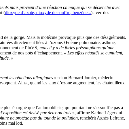
ments mais provient d’une réaction chimique qui se déclenche avec
t (
dioxyde d’azote, dioxyde de souffre, benzène...
) avec des
ond de la gorge. Mais la molécule provoque plus que des désagréments.
maturées directement liées à l’ozone. Œdème pulmonaire, asthme,
vironnement de l’InVS,
mais il y a de fortes présomptions qu’une
ectement de nos pots d’échappement.
« Les effets négatifs se cumulent,
étude. »
ysent les réactions allergiques »
selon Bernard Jomier, médecin
provoquent. Ainsi, quand les taux d’ozone augmentent, les chatouilleux
ste plus épargné que l’automobiliste, qui pourtant ne s’essouffle pas à
d’exposition est divisé par deux ou trois »
, affirme Karine Léger qui
oiture ne protège pas du tout de la pollution,
renchérit Agnès Lefranc,
oins mal loti.