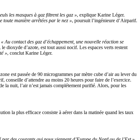
ls les masques à gaz filtrent les gaz »
, explique Karine Léger.
de toute manière arrêtées par le nez »
, poursuit l’ingénieure d’Airparif.
.
« Au contact des gaz d’échappement, une nouvelle réaction se
 dioxyde d’azote, est tout aussi nocif. Les espaces verts restent
té »
, conclut Karine Léger.
d’ozone est passée de 90 microgrammes par mètre cube d’air au lever du
, conseille d’attendre au moins 20 heures pour faire de l’exercice.
de la nuit, l’air n’est jamais complétement purifié. Alors, pour les
lution la plus efficace consiste à aérer dans la matinée quand les taux
té par des courants qui nous viennent d’Europe du Nord ou de l’Est »,