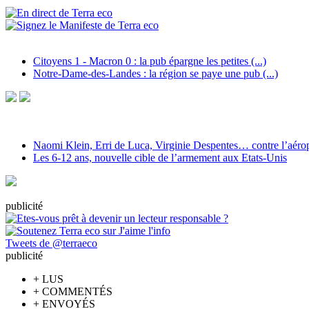
Citoyens 1 - Macron 0 : la pub épargne les petites (...)
Notre-Dame-des-Landes : la région se paye une pub (...)
Naomi Klein, Erri de Luca, Virginie Despentes… contre l’aéropo
Les 6-12 ans, nouvelle cible de l’armement aux Etats-Unis
pub
licité
Tweets de @terraeco
pub
licité
+
LUS
+
COMMENTÉS
+
ENVOYÉS