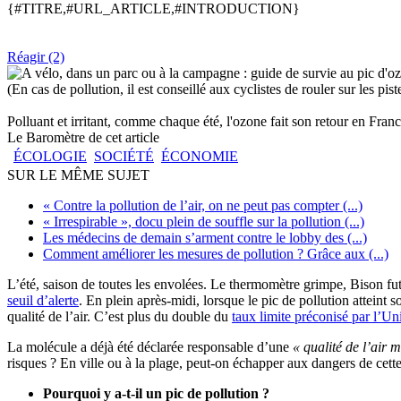
{#TITRE,#URL_ARTICLE,#INTRODUCTION}
Réagir (2)
(En cas de pollution, il est conseillé aux cyclistes de rouler sur les p
Polluant et irritant, comme chaque été, l'ozone fait son retour en Franc
Le Baromètre de cet article
ÉCOLOGIE
SOCIÉTÉ
ÉCONOMIE
SUR LE MÊME SUJET
« Contre la pollution de l’air, on ne peut pas compter (...)
« Irrespirable », docu plein de souffle sur la pollution (...)
Les médecins de demain s’arment contre le lobby des (...)
Comment améliorer les mesures de pollution ? Grâce aux (...)
L’été, saison de toutes les envolées. Le thermomètre grimpe, Bison fut
seuil d’alerte
. En plein après-midi, lorsque le pic de pollution atteint
qualité de l’air. C’est plus du double du
taux limite préconisé par l’U
La molécule a déjà été déclarée responsable d’une
« qualité de l’air 
risques ? En ville ou à la plage, peut-on échapper aux dangers de cette 
Pourquoi y a-t-il un pic de pollution ?