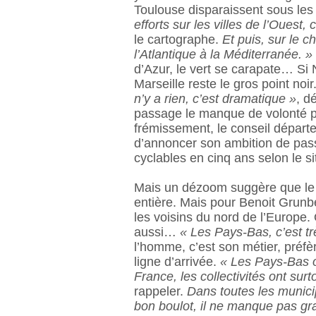
Toulouse disparaissent sous les 
efforts sur les villes de l’Oues
le cartographe.
Et puis, sur le 
l’Atlantique à la Méditerranée. »
d’Azur, le vert se carapate… Si 
Marseille reste le gros point noir
n’y a rien, c’est dramatique »
, d
passage le manque de volonté po
frémissement, le conseil dépar
d’annoncer son ambition de pass
cyclables en cinq ans selon le s
Mais un dézoom suggère que le m
entière. Mais pour Benoit Grunb
les voisins du nord de l’Europe.
aussi…
« Les Pays-Bas, c’est trè
l’homme, c’est son métier, préfèr
ligne d’arrivée.
« Les Pays-Bas o
France, les collectivités ont su
rappeler.
Dans toutes les municip
bon boulot, il ne manque pas g