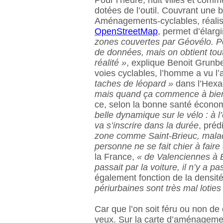
Pour l’heure, huit villes et com
dotées de l’outil. Couvrant une b
Aménagements-cyclables, réalisé à
OpenStreetMap
, permet d’élargi
zones couvertes par Géovélo. P
de données, mais on obtient tout
réalité »
, explique Benoit Grunbe
voies cyclables, l’homme a vu 
taches de léopard »
dans l’Hexa
mais quand ça commence à bien
ce, selon la bonne santé économ
belle dynamique sur le vélo : à l
va s’inscrire dans la durée
, préd
zone comme Saint-Brieuc, malade
personne ne se fait chier à faire 
la France,
« de Valenciennes à B
passait par la voiture, il n’y a 
également fonction de la densit
périurbaines sont très mal loties
Car que l’on soit féru ou non de
yeux. Sur la carte d’aménagemen