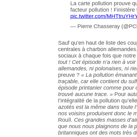
La carte pollution prouve que
facteur pollution ! Finistèr
pic.twitter.com/MHTtruYHr
— Pierre Chasseray (@PC
Sauf qu’en haut de liste des co
centrales à charbon allemandes.
sociaux à chaque fois que notre
tout ! Cet épisode n’a rien à voi
allemandes, ni polonaises, ni rie
preuve ?
« La pollution émanant
traçable, car elle contient du sul
épisode printanier comme pour c
trouvé aucune trace. »
Pour auta
l’intégralité de la pollution qu’ell
azotés est la même dans toute l
nos voisins produisent donc le 
Rouïl.
Ces grandes masses d’air 
que nous nous plaignons de la po
britanniques ont des mots très du