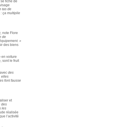
 se fiche de
 visage
n tas de
: ça multiplie
,
note Flore
e de
uréquipement. »
ir des biens
 en voiture
sont le fruit
 avec des
 elles
les font fausse
aliser et
u des
s les
ude réalisée
ue l’activité