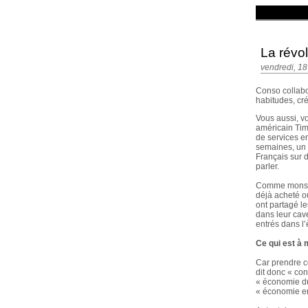
La révo
vendredi, 18 
Conso collabo
habitudes, cré
Vous aussi, vo
américain Tim
de services en
semaines, un s
Français sur 
parler.
Comme monsieu
déjà acheté ou
ont partagé l
dans leur cav
entrés dans l
Ce qui est à m
Car prendre c
dit donc « con
« économie du 
« économie en