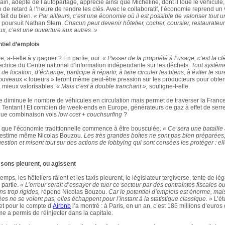
in, adepte de l’autopartage, apprécie ainsi que Micheline, dont il loue le véhicule,
de retard à l’heure de rendre les clés. Avec le collaboratif, l’économie reprend un
fait du bien.
« Par ailleurs, c’est une économie où il est possible de valoriser tout u
poursuit Nathan Stern.
Chacun peut devenir hôtelier, cocher, coursier, restaurateur 
ux, c’est une ouverture aux autres. »
tiel d’emplois
le, a-t-elle à y gagner ? En partie, oui.
« Passer de la propriété à l’usage, c’est la clé
rectrice du Centre national d’information indépendante sur les déchets.
Tout systèm
 de location, d’échange, participe à répartir, à faire circuler les biens, à éviter le s
nouveaux « loueurs » feront même peut-être pression sur les producteurs pour obten
, mieux valorisables.
« Mais c’est à double tranchant »,
souligne-t-elle.
e diminue le nombre de véhicules en circulation mais permet de traverser la France
 Tentant ! Et combien de week-ends en Europe, générateurs de gaz à effet de serre, 
que combinaison vols
low cost
+
couchsurfing
?
il que l’économie traditionnelle commence à être bousculée.
« Ce sera une bataille
estime même Nicolas Bouzou.
Les très grandes boîtes ne sont pas bien préparées,
uestion et misent tout sur des actions de lobbying qui sont censées les protéger : el
sons pleurent, ou agissent
mps, les hôteliers râlent et les taxis pleurent, le législateur tergiverse, tente de lég
 partie.
« L’erreur serait d’essayer de tuer ce secteur par des contraintes fiscales o
s trop rigides,
répond Nicolas Bouzou.
Car le potentiel d’emplois est énorme, mai
es ne se voient pas, elles échappent pour l’instant à la statistique classique. »
L’ét
et pour le compte d’
Airbnb
l’a montré : à Paris, en un an, c’est 185 millions d’euros q
me a permis de réinjecter dans la capitale.