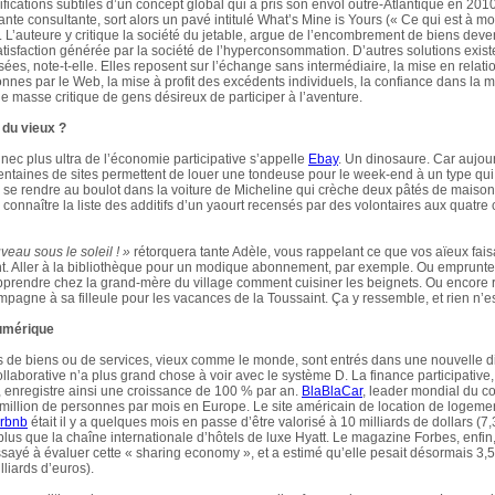
fications subtiles d’un concept global qui a pris son envol outre-Atlantique en 201
ante consultante, sort alors un pavé intitulé What’s Mine is Yours (« Ce qui est à moi 
. L’auteure y critique la société du jetable, argue de l’encombrement de biens deven
atisfaction générée par la société de l’hyperconsommation. D’autres solutions exist
ées, note-t-elle. Elles reposent sur l’échange sans intermédiaire, la mise en relati
nnes par le Web, la mise à profit des excédents individuels, la confiance dans la 
 masse critique de gens désireux de participer à l’aventure.
 du vieux ?
 nec plus ultra de l’économie participative s’appelle
Ebay
. Un dinosaure. Car aujour
entaines de sites permettent de louer une tondeuse pour le week-end à un type qui 
e se rendre au boulot dans la voiture de Micheline qui crèche deux pâtés de maison 
 connaître la liste des additifs d’un yaourt recensés par des volontaires aux quatre
eau sous le soleil ! »
rétorquera tante Adèle, vous rappelant ce que vos aïeux fais
 Aller à la bibliothèque pour un modique abonnement, par exemple. Ou emprunte
apprendre chez la grand-mère du village comment cuisiner les beignets. Ou encore re
agne à sa filleule pour les vacances de la Toussaint. Ça y ressemble, et rien n’est
umérique
de biens ou de services, vieux comme le monde, sont entrés dans une nouvelle 
llaborative n’a plus grand chose à voir avec le système D. La finance participative
, enregistre ainsi une croissance de 100 % par an.
BlaBlaCar
, leader mondial du c
 million de personnes par mois en Europe. Le site américain de location de logeme
irbnb
était il y a quelques mois en passe d’être valorisé à 10 milliards de dollars (7,
 plus que la chaîne internationale d’hôtels de luxe Hyatt. Le magazine Forbes, enfin,
ayé à évaluer cette « sharing economy », et a estimé qu’elle pesait désormais 3,5 
lliards d’euros).