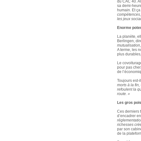
du CAC 40. Ala
sa demi-heure 
humain. Et ça 
compétences,
les jeux socia
Enorme poten
La planète, el
Berlingen, di
mutualisation,
A terme, les 
plus durables
Le covoiturag
pour pas cher.
de l’économi
Toujours est-
morts à la fin,
refoulent la q
route. »
Les gros pois
Ces derniers te
d’encadrer en
réglementation
richesses créé
par son cabin
de la platefor