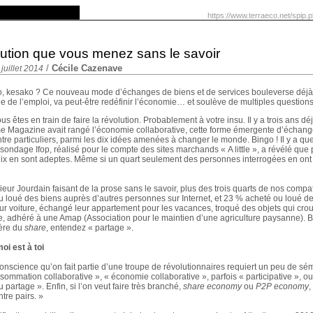
https://www.terraeco.net/spip.
lution que vous menez sans le savoir
/
Cécile Cazenave
juillet 2014
, kesako ? Ce nouveau mode d’échanges de biens et de services bouleverse déjà
e de l’emploi, va peut-être redéfinir l’économie… et soulève de multiples questions
us êtes en train de faire la révolution. Probablement à votre insu. Il y a trois ans dé
e Magazine avait rangé l’économie collaborative, cette forme émergente d’échang
tre particuliers, parmi les dix idées amenées à changer le monde. Bingo ! Il y a qu
ondage Ifop, réalisé pour le compte des sites marchands « A little », a révélé que 
dix en sont adeptes. Même si un quart seulement des personnes interrogées en ont
r Jourdain faisant de la prose sans le savoir, plus des trois quarts de nos compat
 loué des biens auprès d’autres personnes sur Internet, et 23 % acheté ou loué des
eur voiture, échangé leur appartement pour les vacances, troqué des objets qui cro
e, adhéré à une Amap (Association pour le maintien d’une agriculture paysanne). Br
’ère du
share
, entendez « partage ».
oi est à toi
onscience qu’on fait partie d’une troupe de révolutionnaires requiert un peu de sé
sommation collaborative », « économie collaborative », parfois « participative », ou
partage ». Enfin, si l’on veut faire très branché,
share economy
ou
P2P economy
,
tre pairs. »