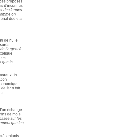
ices proposés
ons d’inconnus
ter des formes
 comme on
tional dédié à
ti de nulle
ssurés.
 de l’argent à
explique
mes
a que la
moraux. Ils
ation
 économique
e fer a fait
. »
e d’un échange
 fins de mois.
basée sur les
tement que les
présentants