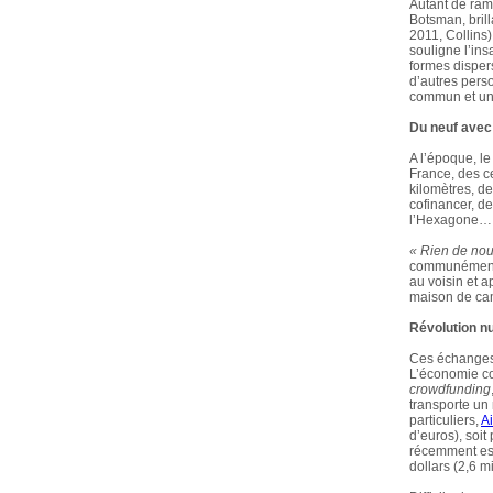
Autant de rami
Botsman, brill
2011, Collins)
souligne l’ins
formes dispers
d’autres perso
commun et une
Du neuf avec
A l’époque, le
France, des c
kilomètres, d
cofinancer, de
l’Hexagone…
« Rien de nouv
communément.
au voisin et 
maison de camp
Révolution n
Ces échanges 
L’économie co
crowdfunding
transporte un
particuliers,
A
d’euros), soit
récemment ess
dollars (2,6 mi