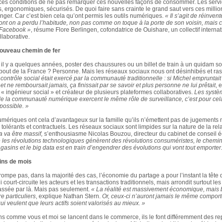
s ces conditions de ne pas remarquer ces nouvelles façons de consommer. Les serv
, ergonomiques, sécurisés. De quoi faire sans crainte le grand saut vers ces milli
nger. Car c’est bien cela qu’ont permis les outils numériques.
« Il s’agit de réinven
nt on a perdu l’habitude, non pas comme on toque à la porte de son voisin, mais
r Facebook »
, résume Flore Berlingen, cofondatrice de Ouishare, un collectif interna
llaborative.
nouveau chemin de fer
 il y a quelques années, poster des chaussures ou un billet de train à un quidam sor
e bout de la France ? Personne. Mais les réseaux sociaux nous ont désinhibés et ra
e contrôle social était exercé par la communauté traditionnelle : si Michel empruntait
et ne remboursait jamais, ça finissait par se savoir et plus personne ne lui prêtait
, 
« ingénieur social » et créateur de plusieurs plateformes collaboratives.
Les systè
de la communauté numérique exercent le même rôle de surveillance, c’est pour cel
possible. »
numériques ont cela d’avantageux sur la famille qu’ils n’émettent pas de jugements 
: tolérants et contractuels. Les réseaux sociaux sont limpides sur la nature de la rel
a va être massif,
s’enthousiasme Nicolas Bouzou, directeur du cabinet de conseil
 les révolutions technologiques génèrent des révolutions consuméristes, le chemin d
gasins et le
big data
est en train d’engendrer des évolutions qui vont tout emporter
fins de mois
rompe pas, dans la majorité des cas, l’économie du partage a pour l’instant la têt
court-circuite les acteurs et les transactions traditionnels, mais arrondit surtout les
passée par là. Mais pas seulement.
« La réalité est massivement économique, mais 
e particuliers
, explique Nathan Stern.
Or, ceux-ci n’auront jamais le même compor
ui veulent que leurs actifs soient valorisés au mieux. »
s comme vous et moi se lancent dans le commerce, ils le font différemment des re