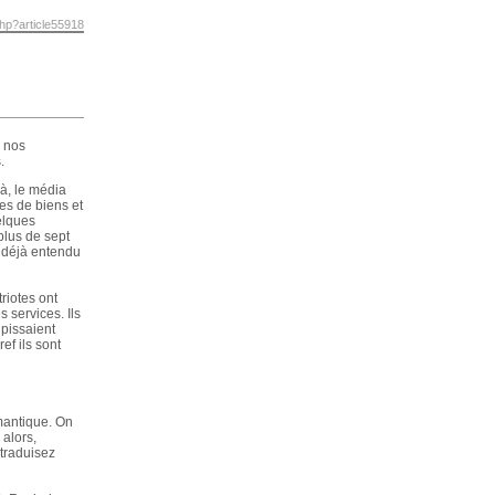
php?article55918
 nos
.
jà, le média
es de biens et
elques
plus de sept
 déjà entendu
riotes ont
 services. Ils
upissaient
ef ils sont
mantique. On
 alors,
 traduisez