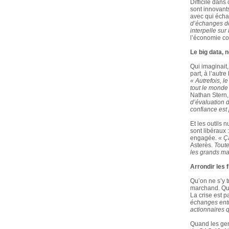
Difficile dan
sont innovants
avec qui écha
d’échanges do
interpelle su
l’économie co
Le big data, 
Qui imaginait,
part, à l’autr
« Autrefois, l
tout le monde 
Nathan Stern, 
d’évaluation 
confiance est 
Et les outils 
sont libéraux 
engagée.
« Ç
Asterès.
Toute
les grands ma
Arrondir les 
Qu’on ne s’y t
marchand. Qui 
La crise est 
échanges entr
actionnaires q
Quand les gen