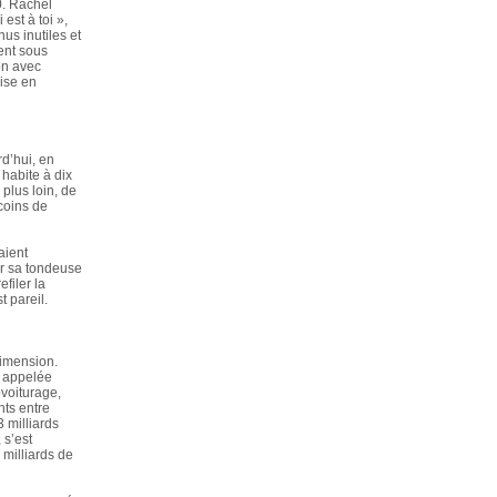
0. Rachel
est à toi »,
us inutiles et
ent sous
on avec
mise en
d’hui, en
habite à dix
plus loin, de
 coins de
aient
r sa tondeuse
filer la
 pareil.
dimension.
, appelée
ovoiturage,
nts entre
3 milliards
 s’est
milliards de