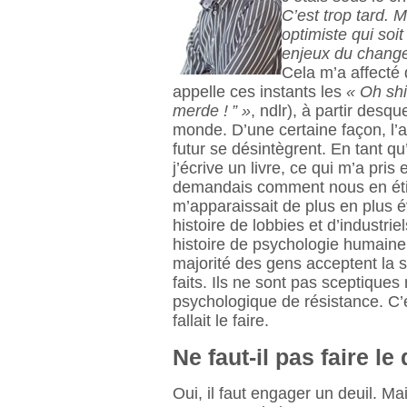
C’est trop tard. M
optimiste qui soi
enjeux du changem
Cela m’a affecté
appelle ces instants les
« Oh sh
merde ! ” »
, ndlr), à partir desqu
monde. D’une certaine façon, l’av
futur se désintègrent. En tant qu’a
j’écrive un livre, ce qui m’a pris
demandais comment nous en étion
m’apparaissait de plus en plus é
histoire de lobbies et d’industrie
histoire de psychologie humaine.
majorité des gens acceptent la 
faits. Ils ne sont pas sceptique
psychologique de résistance. C’ét
fallait le faire.
Ne faut-il pas faire le
Oui, il faut engager un deuil. Ma