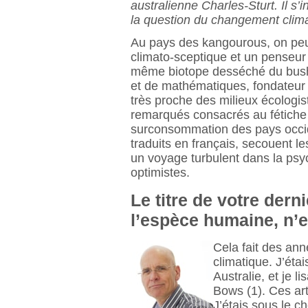
australienne Charles-Sturt. Il s
la question du changement clima
Au pays des kangourous, on peut
climato-sceptique et un penseur 
même biotope desséché du bush.
et de mathématiques, fondateur d
très proche des milieux écologist
remarqués consacrés au fétiche
surconsommation des pays occid
traduits en français, secouent
un voyage turbulent dans la psy
optimistes.
Le titre de votre dern
l’espèce humaine, n’
Cela fait des ann
climatique. J’ét
Australie, et je l
Bows (1). Ces art
J’étais sous le ch