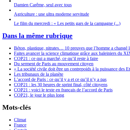
Damien Carême, seul avec tous
Agriculture : une ultra moderne servitude
Le film du mercredi : « Les petits gars de la campagne (...)
Dans la même rubrique
Béton, plastique, nitrates… 10 preuves que l’homme a changé 
Faites avancer la science climatique grâce aux baleiniers du XIX
COP21 : ce qui a marché, ce qu’il reste à faire
Du serment de Paris au mouvement citoyen
« La société civile doit être un contrepoids à la puissance des Et
Les tribunaux de la planète
L’accord de Paris : ce qu’il y a et ce qu’il n’y a pas
COP21 : les 30 heures de sprint final, côté citoyens
COP21 : voici le texte en français de l’accord de Paris
COP21, le jour le plus long
Mots-clés
Climat
France