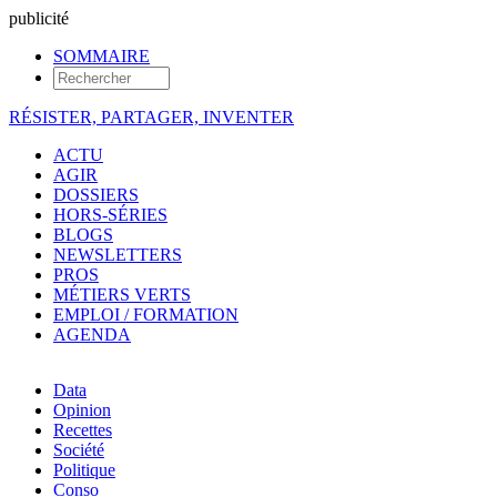
pub
licité
SOMMAIRE
RÉSISTER, PARTAGER, INVENTER
ACTU
AGIR
DOSSIERS
HORS-SÉRIES
BLOGS
NEWSLETTERS
PROS
MÉTIERS VERTS
EMPLOI / FORMATION
AGENDA
Data
Opinion
Recettes
Société
Politique
Conso