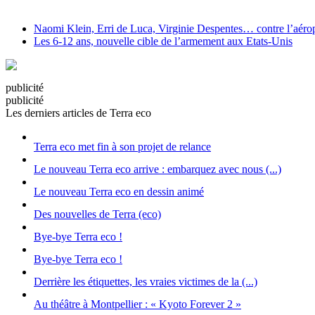
Naomi Klein, Erri de Luca, Virginie Despentes… contre l’aéropo
Les 6-12 ans, nouvelle cible de l’armement aux Etats-Unis
pub
licité
pub
licité
Les derniers articles de Terra eco
Terra eco met fin à son projet de relance
Le nouveau Terra eco arrive : embarquez avec nous (...)
Le nouveau Terra eco en dessin animé
Des nouvelles de Terra (eco)
Bye-bye Terra eco !
Bye-bye Terra eco !
Derrière les étiquettes, les vraies victimes de la (...)
Au théâtre à Montpellier : « Kyoto Forever 2 »