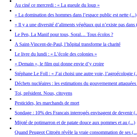
Au ciné ce mercredi : « La gueule du loup »
« La domination des hommes dans l’espace public est nette (...)
« Il y a une diversité d’aliments végétaux qui n’existe pas dans (
Le Pen, La Manif pour tous, Soral… Tous écolos ?
A Saint-Vincent-de-Paul, l’hôpital transforme la charité
Le livre du lundi : « L’école des colonies »
« Demain », le film qui donne envie d’y croire
Stéphane Le Foll : « J’ai choisi une autre voie, l’agroécologie (.
Déchets nucléaires : les estimations du gouvernement attaquées (
Toi, président. Nous, citoyens
Pesticides, les marchands de mort
Sondage : 10% des Français interrogés envisagent de devenir (..
Mijoté de potimarron et de patate douce aux pommes et au (...)
Quand Peugeot Citroën révèle la vraie consommation de ses (...