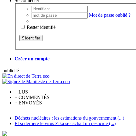
Se connecter
Mot de passe oublié ?
Rester identifié
Créer un compte
pub
licité
+
LUS
+
COMMENTÉS
+
ENVOYÉS
Déchets nucléaires : les estimations du gouvernement (...)
Et si derrière le virus Zika se cachait un pesticide (...)