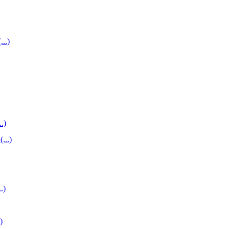
...)
..)
...)
.)
)