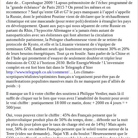
date de... Copenhague 2009 ! Lapsus prémonitoire de l’échec programmé de
la "grande échéance" de Paris 2015 ? On prend les mêmes et on
recommence ? Sauf qu’entre G8 et G7 le pays manquant à l’appel s’appelle
la Russie, dont le président Poutine vient de déclarer que le réchauffement
climatique est une mascarade (pour rester poli) destinée à étrangler les pays
en développement. Quant aux pays qui nous séparent de cette Russie en
partant du Rhin, l’hypocrite Allemagne n’a jamais émis autant de
nanoparticules avec ses éoliennes qui font alterner la circulation
automobile parisienne, la Pologne charbonneuse vient de se retirer du
protocole de Kyoto, et elle et la Lituanie viennent de s’équiper de
terminaux GNL flambant neufs qui fourniront respectivement 30% et 20%
de leurs besoins énergétiques. Tout ça en fossile. Sans parler de la Chine et
de l’Inde qui promettent d’essayer de seulement doubler et tripler leur
émissions de CO2 à l’horizon 2030. Belle EnergieWende ! L’inventaire
complet en est fort bien fait dans le Telegraph d’hier
http://www.telegraph.co.uk/comment/...
. Les climato-
sceptiques/réalistes/optimistes français n’organisent peut-être pas de
manifestations populistes massives mais ils ne manquent pas d’alliés de
poids :-)
Il manque un 0 à votre chiffre des soutiens à Philippe Verdier, mais là il
suffit de cliquer sur le lien que vous avez l’amabilité de fournir pour avoir
le vrai chiffre : pratiquement 18 000 ce matin, donc + 2000 en 4 jours = +
500/jour.
Oui, vous pouvez citer le chiffre : 45% des Français pensent que le
photovoltaïque produit plus de 50% du temps, donc... déborde sur la nuit
en plus du jour (alors que le taux de charge réel est de 14%) ! Mais après
tout, 56% de ces mêmes Français pensent que le soleil tourne autour de la
Terre (video sur demande)... Najat V.B. a du boulot ! Heureusement que le