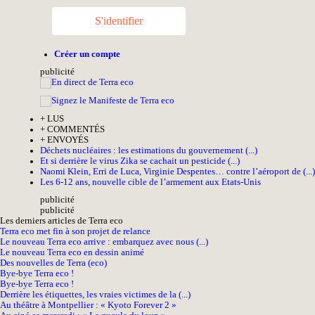
S'identifier
Créer un compte
pub
licité
+
LUS
+
COMMENTÉS
+
ENVOYÉS
Déchets nucléaires : les estimations du gouvernement (...)
Et si derrière le virus Zika se cachait un pesticide (...)
Naomi Klein, Erri de Luca, Virginie Despentes… contre l’aéroport de (...)
Les 6-12 ans, nouvelle cible de l’armement aux Etats-Unis
pub
licité
pub
licité
Les derniers articles de Terra eco
Terra eco met fin à son projet de relance
Le nouveau Terra eco arrive : embarquez avec nous (...)
Le nouveau Terra eco en dessin animé
Des nouvelles de Terra (eco)
Bye-bye Terra eco !
Bye-bye Terra eco !
Derrière les étiquettes, les vraies victimes de la (...)
Au théâtre à Montpellier : « Kyoto Forever 2 »