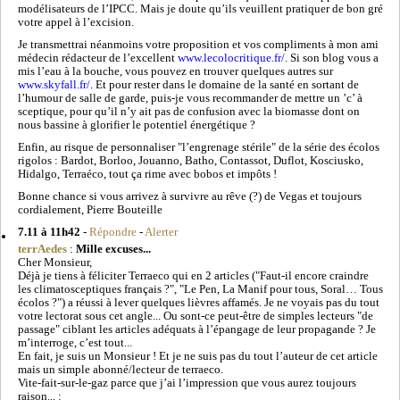
modélisateurs de l’IPCC. Mais je doute qu’ils veuillent pratiquer de bon gré
votre appel à l’excision.
Je transmettrai néanmoins votre proposition et vos compliments à mon ami
médecin rédacteur de l’excellent
www.lecolocritique.fr/
. Si son blog vous a
mis l’eau à la bouche, vous pouvez en trouver quelques autres sur
www.skyfall.fr/
. Et pour rester dans le domaine de la santé en sortant de
l’humour de salle de garde, puis-je vous recommander de mettre un ’c’ à
sceptique, pour qu’il n’y ait pas de confusion avec la biomasse dont on
nous bassine à glorifier le potentiel énergétique ?
Enfin, au risque de personnaliser "l’engrenage stérile" de la série des écolos
rigolos : Bardot, Borloo, Jouanno, Batho, Contassot, Duflot, Kosciusko,
Hidalgo, Terraéco, tout ça rime avec bobos et impôts !
Bonne chance si vous arrivez à survivre au rêve (?) de Vegas et toujours
cordialement, Pierre Bouteille
7.11 à 11h42
-
Répondre
-
Alerter
terrAedes
:
Mille excuses...
Cher Monsieur,
Déjà je tiens à féliciter Terraeco qui en 2 articles ("Faut-il encore craindre
les climatosceptiques français ?", "Le Pen, La Manif pour tous, Soral… Tous
écolos ?") a réussi à lever quelques lièvres affamés. Je ne voyais pas du tout
votre lectorat sous cet angle... Ou sont-ce peut-être de simples lecteurs "de
passage" ciblant les articles adéquats à l’épangage de leur propagande ? Je
m’interroge, c’est tout...
En fait, je suis un Monsieur ! Et je ne suis pas du tout l’auteur de cet article
mais un simple abonné/lecteur de terraeco.
Vite-fait-sur-le-gaz parce que j’ai l’impression que vous aurez toujours
raison... :