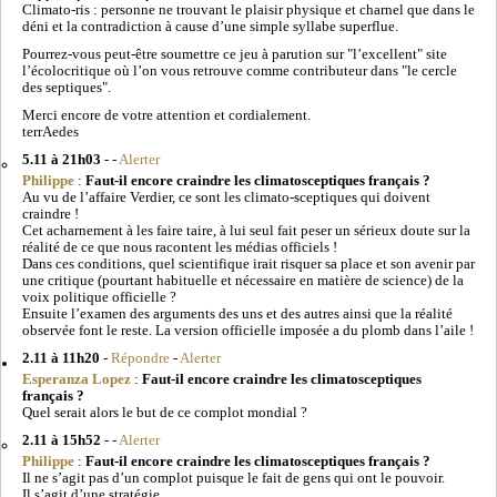
Climato-ris : personne ne trouvant le plaisir physique et charnel que dans le
déni et la contradiction à cause d’une simple syllabe superflue.
Pourrez-vous peut-être soumettre ce jeu à parution sur "l’excellent" site
l’écolocritique où l’on vous retrouve comme contributeur dans "le cercle
des septiques".
Merci encore de votre attention et cordialement.
terrAedes
5.11 à 21h03
- -
Alerter
Philippe
:
Faut-il encore craindre les climatosceptiques français ?
Au vu de l’affaire Verdier, ce sont les climato-sceptiques qui doivent
craindre !
Cet acharnement à les faire taire, à lui seul fait peser un sérieux doute sur la
réalité de ce que nous racontent les médias officiels !
Dans ces conditions, quel scientifique irait risquer sa place et son avenir par
une critique (pourtant habituelle et nécessaire en matière de science) de la
voix politique officielle ?
Ensuite l’examen des arguments des uns et des autres ainsi que la réalité
observée font le reste. La version officielle imposée a du plomb dans l’aile !
2.11 à 11h20
-
Répondre
-
Alerter
Esperanza Lopez
:
Faut-il encore craindre les climatosceptiques
français ?
Quel serait alors le but de ce complot mondial ?
2.11 à 15h52
- -
Alerter
Philippe
:
Faut-il encore craindre les climatosceptiques français ?
Il ne s’agit pas d’un complot puisque le fait de gens qui ont le pouvoir.
Il s’agit d’une stratégie.