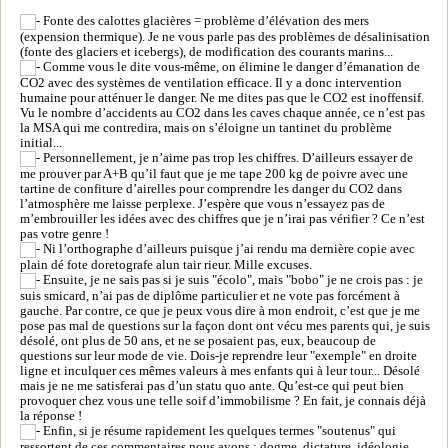
Fonte des calottes glacières = problème d’élévation des mers
(expension thermique). Je ne vous parle pas des problèmes de désalinisation
(fonte des glaciers et icebergs), de modification des courants marins...
Comme vous le dite vous-même, on élimine le danger d’émanation de
CO2 avec des systèmes de ventilation efficace. Il y a donc intervention
humaine pour atténuer le danger. Ne me dites pas que le CO2 est inoffensif.
Vu le nombre d’accidents au CO2 dans les caves chaque année, ce n’est pas
la MSA qui me contredira, mais on s’éloigne un tantinet du problème
initial...
Personnellement, je n’aime pas trop les chiffres. D’ailleurs essayer de
me prouver par A+B qu’il faut que je me tape 200 kg de poivre avec une
tartine de confiture d’airelles pour comprendre les danger du CO2 dans
l’atmosphère me laisse perplexe. J’espère que vous n’essayez pas de
m’embrouiller les idées avec des chiffres que je n’irai pas vérifier ? Ce n’est
pas votre genre !
Ni l’orthographe d’ailleurs puisque j’ai rendu ma dernière copie avec
plain dé fote doretografe alun tair rieur. Mille excuses.
Ensuite, je ne sais pas si je suis "écolo", mais "bobo" je ne crois pas : je
suis smicard, n’ai pas de diplôme particulier et ne vote pas forcément à
gauche. Par contre, ce que je peux vous dire à mon endroit, c’est que je me
pose pas mal de questions sur la façon dont ont vécu mes parents qui, je suis
désolé, ont plus de 50 ans, et ne se posaient pas, eux, beaucoup de
questions sur leur mode de vie. Dois-je reprendre leur "exemple" en droite
ligne et inculquer ces mêmes valeurs à mes enfants qui à leur tour... Désolé
mais je ne me satisferai pas d’un statu quo ante. Qu’est-ce qui peut bien
provoquer chez vous une telle soif d’immobilisme ? En fait, je connais déjà
la réponse !
Enfin, si je résume rapidement les quelques termes "soutenus" qui
ressortent de ces commentaires nous avons : dogme, dictature, idéologie,