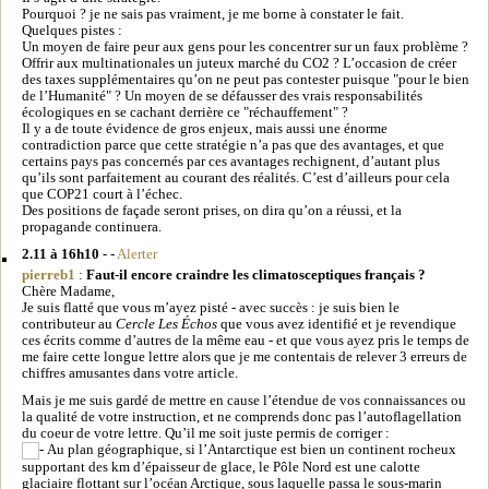
Pourquoi ? je ne sais pas vraiment, je me borne à constater le fait.
Quelques pistes :
Un moyen de faire peur aux gens pour les concentrer sur un faux problème ?
Offrir aux multinationales un juteux marché du CO2 ? L’occasion de créer
des taxes supplémentaires qu’on ne peut pas contester puisque "pour le bien
de l’Humanité" ? Un moyen de se défausser des vrais responsabilités
écologiques en se cachant derrière ce "réchauffement" ?
Il y a de toute évidence de gros enjeux, mais aussi une énorme
contradiction parce que cette stratégie n’a pas que des avantages, et que
certains pays pas concernés par ces avantages rechignent, d’autant plus
qu’ils sont parfaitement au courant des réalités. C’est d’ailleurs pour cela
que COP21 court à l’échec.
Des positions de façade seront prises, on dira qu’on a réussi, et la
propagande continuera.
2.11 à 16h10
- -
Alerter
pierreb1
:
Faut-il encore craindre les climatosceptiques français ?
Chère Madame,
Je suis flatté que vous m’ayez pisté - avec succès : je suis bien le
contributeur au
Cercle Les Échos
que vous avez identifié et je revendique
ces écrits comme d’autres de la même eau - et que vous ayez pris le temps de
me faire cette longue lettre alors que je me contentais de relever 3 erreurs de
chiffres amusantes dans votre article.
Mais je me suis gardé de mettre en cause l’étendue de vos connaissances ou
la qualité de votre instruction, et ne comprends donc pas l’autoflagellation
du coeur de votre lettre. Qu’il me soit juste permis de corriger :
Au plan géographique, si l’Antarctique est bien un continent rocheux
supportant des km d’épaisseur de glace, le Pôle Nord est une calotte
glaciaire flottant sur l’océan Arctique, sous laquelle passa le sous-marin