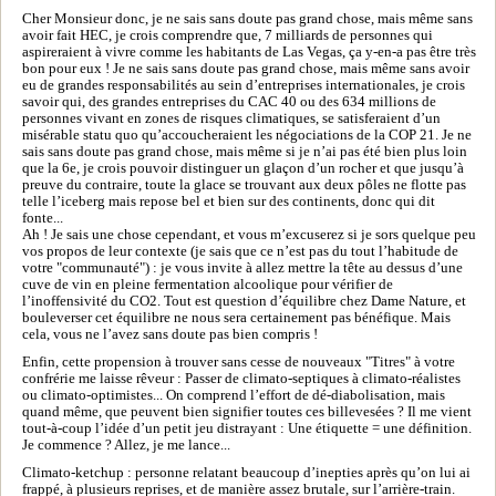
Cher Monsieur donc, je ne sais sans doute pas grand chose, mais même sans
avoir fait HEC, je crois comprendre que, 7 milliards de personnes qui
aspireraient à vivre comme les habitants de Las Vegas, ça y-en-a pas être très
bon pour eux ! Je ne sais sans doute pas grand chose, mais même sans avoir
eu de grandes responsabilités au sein d’entreprises internationales, je crois
savoir qui, des grandes entreprises du CAC 40 ou des 634 millions de
personnes vivant en zones de risques climatiques, se satisferaient d’un
misérable statu quo qu’accoucheraient les négociations de la COP 21. Je ne
sais sans doute pas grand chose, mais même si je n’ai pas été bien plus loin
que la 6e, je crois pouvoir distinguer un glaçon d’un rocher et que jusqu’à
preuve du contraire, toute la glace se trouvant aux deux pôles ne flotte pas
telle l’iceberg mais repose bel et bien sur des continents, donc qui dit
fonte...
Ah ! Je sais une chose cependant, et vous m’excuserez si je sors quelque peu
vos propos de leur contexte (je sais que ce n’est pas du tout l’habitude de
votre "communauté") : je vous invite à allez mettre la tête au dessus d’une
cuve de vin en pleine fermentation alcoolique pour vérifier de
l’inoffensivité du CO2. Tout est question d’équilibre chez Dame Nature, et
bouleverser cet équilibre ne nous sera certainement pas bénéfique. Mais
cela, vous ne l’avez sans doute pas bien compris !
Enfin, cette propension à trouver sans cesse de nouveaux "Titres" à votre
confrérie me laisse rêveur : Passer de climato-septiques à climato-réalistes
ou climato-optimistes... On comprend l’effort de dé-diabolisation, mais
quand même, que peuvent bien signifier toutes ces billevesées ? Il me vient
tout-à-coup l’idée d’un petit jeu distrayant : Une étiquette = une définition.
Je commence ? Allez, je me lance...
Climato-ketchup : personne relatant beaucoup d’inepties après qu’on lui ai
frappé, à plusieurs reprises, et de manière assez brutale, sur l’arrière-train.