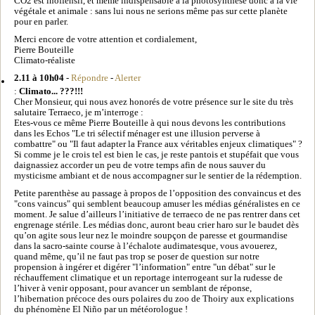
CO2 est inoffensif, et même indispensable à la photosynthèse donc à la vie
végétale et animale : sans lui nous ne serions même pas sur cette planète
pour en parler.
Merci encore de votre attention et cordialement,
Pierre Bouteille
Climato-réaliste
2.11 à 10h04
-
Répondre
-
Alerter
:
Climato... ???!!!
Cher Monsieur, qui nous avez honorés de votre présence sur le site du très
salutaire Terraeco, je m’interroge :
Etes-vous ce même Pierre Bouteille à qui nous devons les contributions
dans les Echos "Le tri sélectif ménager est une illusion perverse à
combattre" ou "Il faut adapter la France aux véritables enjeux climatiques" ?
Si comme je le crois tel est bien le cas, je reste pantois et stupéfait que vous
daignassiez accorder un peu de votre temps afin de nous sauver du
mysticisme ambiant et de nous accompagner sur le sentier de la rédemption.
Petite parenthèse au passage à propos de l’opposition des convaincus et des
"cons vaincus" qui semblent beaucoup amuser les médias généralistes en ce
moment. Je salue d’ailleurs l’initiative de terraeco de ne pas rentrer dans cet
engrenage stérile. Les médias donc, auront beau crier haro sur le baudet dès
qu’on agite sous leur nez le moindre soupçon de paresse et gourmandise
dans la sacro-sainte course à l’échalote audimatesque, vous avouerez,
quand même, qu’il ne faut pas trop se poser de question sur notre
propension à ingérer et digérer "l’information" entre "un débat" sur le
réchauffement climatique et un reportage interrogeant sur la rudesse de
l’hiver à venir opposant, pour avancer un semblant de réponse,
l’hibernation précoce des ours polaires du zoo de Thoiry aux explications
du phénomène El Niño par un météorologue !