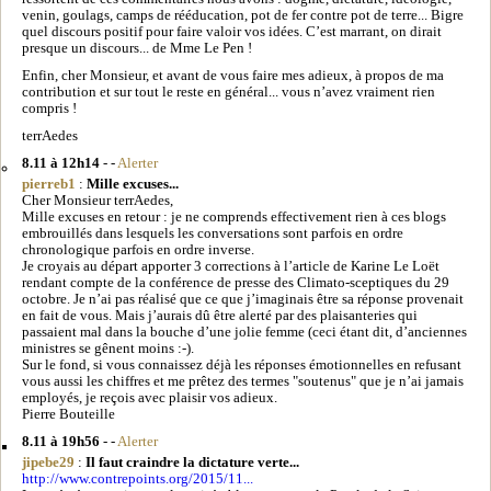
venin, goulags, camps de rééducation, pot de fer contre pot de terre... Bigre
quel discours positif pour faire valoir vos idées. C’est marrant, on dirait
presque un discours... de Mme Le Pen !
Enfin, cher Monsieur, et avant de vous faire mes adieux, à propos de ma
contribution et sur tout le reste en général... vous n’avez vraiment rien
compris !
terrAedes
8.11 à 12h14
- -
Alerter
pierreb1
:
Mille excuses...
Cher Monsieur terrAedes,
Mille excuses en retour : je ne comprends effectivement rien à ces blogs
embrouillés dans lesquels les conversations sont parfois en ordre
chronologique parfois en ordre inverse.
Je croyais au départ apporter 3 corrections à l’article de Karine Le Loët
rendant compte de la conférence de presse des Climato-sceptiques du 29
octobre. Je n’ai pas réalisé que ce que j’imaginais être sa réponse provenait
en fait de vous. Mais j’aurais dû être alerté par des plaisanteries qui
passaient mal dans la bouche d’une jolie femme (ceci étant dit, d’anciennes
ministres se gênent moins :-).
Sur le fond, si vous connaissez déjà les réponses émotionnelles en refusant
vous aussi les chiffres et me prêtez des termes "soutenus" que je n’ai jamais
employés, je reçois avec plaisir vos adieux.
Pierre Bouteille
8.11 à 19h56
- -
Alerter
jipebe29
:
Il faut craindre la dictature verte...
http://www.contrepoints.org/2015/11...