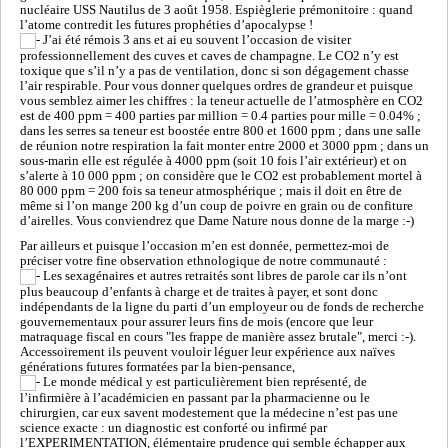
nucléaire USS Nautilus de 3 août 1958. Espièglerie prémonitoire : quand
l’atome contredit les futures prophéties d’apocalypse !
J’ai été rémois 3 ans et ai eu souvent l’occasion de visiter
professionnellement des cuves et caves de champagne. Le CO2 n’y est
toxique que s’il n’y a pas de ventilation, donc si son dégagement chasse
l’air respirable. Pour vous donner quelques ordres de grandeur et puisque
vous semblez aimer les chiffres : la teneur actuelle de l’atmosphère en CO2
est de 400 ppm = 400 parties par million = 0.4 parties pour mille = 0.04% ;
dans les serres sa teneur est boostée entre 800 et 1600 ppm ; dans une salle
de réunion notre respiration la fait monter entre 2000 et 3000 ppm ; dans un
sous-marin elle est régulée à 4000 ppm (soit 10 fois l’air extérieur) et on
s’alerte à 10 000 ppm ; on considère que le CO2 est probablement mortel à
80 000 ppm = 200 fois sa teneur atmosphérique ; mais il doit en être de
même si l’on mange 200 kg d’un coup de poivre en grain ou de confiture
d’airelles. Vous conviendrez que Dame Nature nous donne de la marge :-)
Par ailleurs et puisque l’occasion m’en est donnée, permettez-moi de
préciser votre fine observation ethnologique de notre communauté :
Les sexagénaires et autres retraités sont libres de parole car ils n’ont
plus beaucoup d’enfants à charge et de traites à payer, et sont donc
indépendants de la ligne du parti d’un employeur ou de fonds de recherche
gouvernementaux pour assurer leurs fins de mois (encore que leur
matraquage fiscal en cours "les frappe de manière assez brutale", merci :-).
Accessoirement ils peuvent vouloir léguer leur expérience aux naïves
générations futures formatées par la bien-pensance,
Le monde médical y est particulièrement bien représenté, de
l’infirmière à l’académicien en passant par la pharmacienne ou le
chirurgien, car eux savent modestement que la médecine n’est pas une
science exacte : un diagnostic est conforté ou infirmé par
l’EXPERIMENTATION, élémentaire prudence qui semble échapper aux