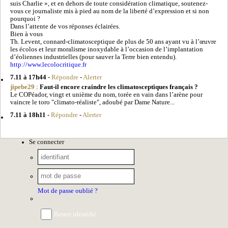
suis Charlie », et en dehors de toute considération climatique, soutenez-
vous ce journaliste mis à pied au nom de la liberté d’expression et si non
pourquoi ?
Dans l’attente de vos réponses éclairées.
Bien à vous
Th. Levent, connard-climatosceptique de plus de 50 ans ayant vu à l’œuvre
les écolos et leur moralisme inoxydable à l’occasion de l’implantation
d’éoliennes industrielles (pour sauver la Terre bien entendu).
http://www.lecolocritique.fr
7.11 à 17h44
-
Répondre
-
Alerter
jipebe29
:
Faut-il encore craindre les climatosceptiques français ?
Le COPéador, vingt et unième du nom, torée en vain dans l’arène pour
vaincre le toro "climato-réaliste", adoubé par Dame Nature...
7.11 à 18h11
-
Répondre
-
Alerter
Se connecter
Mot de passe oublié ?
Rester identifié