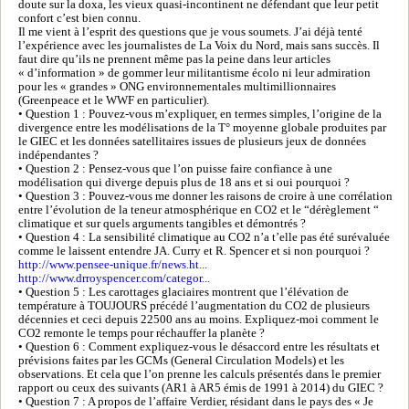
doute sur la doxa, les vieux quasi-incontinent ne défendant que leur petit
confort c’est bien connu.
Il me vient à l’esprit des questions que je vous soumets. J’ai déjà tenté
l’expérience avec les journalistes de La Voix du Nord, mais sans succès. Il
faut dire qu’ils ne prennent même pas la peine dans leur articles
« d’information » de gommer leur militantisme écolo ni leur admiration
pour les « grandes » ONG environnementales multimillionnaires
(Greenpeace et le WWF en particulier).
• Question 1 : Pouvez-vous m’expliquer, en termes simples, l’origine de la
divergence entre les modélisations de la T° moyenne globale produites par
le GIEC et les données satellitaires issues de plusieurs jeux de données
indépendantes ?
• Question 2 : Pensez-vous que l’on puisse faire confiance à une
modélisation qui diverge depuis plus de 18 ans et si oui pourquoi ?
• Question 3 : Pouvez-vous me donner les raisons de croire à une corrélation
entre l’évolution de la teneur atmosphérique en CO2 et le “dérèglement “
climatique et sur quels arguments tangibles et démontrés ?
• Question 4 : La sensibilité climatique au CO2 n’a t’elle pas été surévaluée
comme le laissent entendre JA. Curry et R. Spencer et si non pourquoi ?
http://www.pensee-unique.fr/news.ht...
http://www.drroyspencer.com/categor...
• Question 5 : Les carottages glaciaires montrent que l’élévation de
température à TOUJOURS précédé l’augmentation du CO2 de plusieurs
décennies et ceci depuis 22500 ans au moins. Expliquez-moi comment le
CO2 remonte le temps pour réchauffer la planète ?
• Question 6 : Comment expliquez-vous le désaccord entre les résultats et
prévisions faites par les GCMs (General Circulation Models) et les
observations. Et cela que l’on prenne les calculs présentés dans le premier
rapport ou ceux des suivants (AR1 à AR5 émis de 1991 à 2014) du GIEC ?
• Question 7 : A propos de l’affaire Verdier, résidant dans le pays des « Je