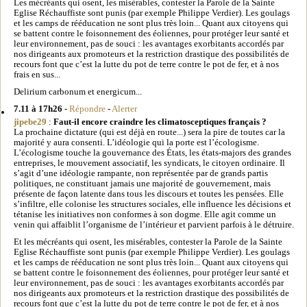
Les mécréants qui osent, les misérables, contester la Parole de la Sainte
Eglise Réchauffiste sont punis (par exemple Philippe Verdier). Les goulags
et les camps de rééducation ne sont plus très loin... Quant aux citoyens qui
se battent contre le foisonnement des éoliennes, pour protéger leur santé et
leur environnement, pas de souci : les avantages exorbitants accordés par
nos dirigeants aux promoteurs et la restriction drastique des possibilités de
recours font que c’est la lutte du pot de terre contre le pot de fer, et à nos
frais en sus...
Delirium carbonum et energicum...
7.11 à 17h26
-
Répondre
-
Alerter
jipebe29
:
Faut-il encore craindre les climatosceptiques français ?
La prochaine dictature (qui est déjà en route...) sera la pire de toutes car la
majorité y aura consenti. L’idéologie qui la porte est l’écologisme.
L’écologisme touche la gouvernance des États, les états-majors des grandes
entreprises, le mouvement associatif, les syndicats, le citoyen ordinaire. Il
s’agit d’une idéologie rampante, non représentée par de grands partis
politiques, ne constituant jamais une majorité de gouvernement, mais
présente de façon latente dans tous les discours et toutes les pensées. Elle
s’infiltre, elle colonise les structures sociales, elle influence les décisions et
tétanise les initiatives non conformes à son dogme. Elle agit comme un
venin qui affaiblit l’organisme de l’intérieur et parvient parfois à le détruire.
Et les mécréants qui osent, les misérables, contester la Parole de la Sainte
Eglise Réchauffiste sont punis (par exemple Philippe Verdier). Les goulags
et les camps de rééducation ne sont plus très loin... Quant aux citoyens qui
se battent contre le foisonnement des éoliennes, pour protéger leur santé et
leur environnement, pas de souci : les avantages exorbitants accordés par
nos dirigeants aux promoteurs et la restriction drastique des possibilités de
recours font que c’est la lutte du pot de terre contre le pot de fer, et à nos