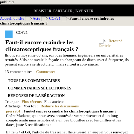
pub
licité
RÉSISTER, PARTAGER, INVENTER
Accueil du site
Actu
COP21
Faut-il encore craindre les
climatosceptiques français ?
COP21
Faut-il encore craindre les
Retour à
l'article
climatosceptiques français ?
Ils ont en moyenne 60 ans, sont des hommes, ingénieurs ou universitaires
retraités. S’ils ont ravalé la façade en changeant de discours et d’étiquette, ils
peinent encore à se structurer… mais surtout à convaincre.
13 commentaires
Commenter
TOUS LES COMMENTAIRES
COMMENTAIRES SÉLECTIONNÉS
RÉPONSES DE LA RÉDACTION
Trier par :
Plus récents
| Plus anciens
Affichage : Voir tout |
Réduire les discussions
pierreb1
:
Faut-il encore craindre les climatosceptiques français ?
Chère Madame, qui nous avez honorés de votre présence et d’un long
compte rendu mais semblez être un peu brouillée avec les chiffres et les
dates, juste 3 rectifications :
Entre G7 et G8, l’article du très réchauffiste Guardian auquel vous renvoyez