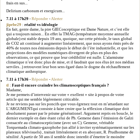
frais en sus...
Delirium carbonum et energicum...
7.11 à 17h29
-
Répondre
-
Alerter
jipebe29
:
réalité vs idéologie
En fait, gente dame, la pire GIECosceptique est Dame Nature, et c’est elle
qui a toujours raison... En effet la TMAG (température moyenne annuelle
globale) est stable depuis 19 ans, quoique, sur cette période, le taux global
de CO2 ait continué à augmenter linéairement, que nous ayons émis près de
40% de toutes nos émissions depuis le début de l’ère industrielle, et que les
projections des modèles numériques divergent de plus en plus des
observations, ce qui prouve que leur crédibilité est nulle. L’alarmisme
climatique n’est donc plus de mise, et il faudrait que nos élus (et nos médias
serviles...) retrouvent leur bon sens égaré dans le dogme du réchauffement
climatique anthropique.
7.11 à 17h36
-
Répondre
-
Alerter
tl
:
Faut-il encore craindre les climatosceptiques français ?
Madame,
Je me permets d’intervenir sur votre « exellent » site à propos de votre
article qui me semble légèrement criticable.
Je ne reviens pas sur les poncifs que vous égrenez tout en m’attardant sur
L’ARGUMENTqui consiste à faire croire que la réflexion climatique doit
absolument passer par le prisme générationel. Argument repris en boucle, le
dernier exemple en date étant celui de Ph. Gemene dans l’émission de Galzi
consacrée au climatoscepticisme (avec un C). Gemene, véritable
Torquemada climato-gazophobe (un allié à inviter systématiquement sur les
plateaux télévisuels) , traitait littéralement et en aboyant, R. Prudhomme de
sénilité. A partir de 50 ans il semble donc interdit d’émettre le moindre