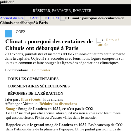
pub
licité
RÉSISTER, PARTAGER, INVENTER
Accueil du site
Actu
COP21
Climat : pourquoi des centaines de
Chinois ont débarqué à Paris
COP21
Climat : pourquoi des centaines de
Retour à
l'article
Chinois ont débarqué à Paris
200 experts, journalistes et membres d’ONG chinois ont atterri cette semaine
dans la capitale. Objectif ? S’accorder avec leurs homologues européens sur
un texte commun et faire bouger les lignes des négociations climatiques.
1 commentaire
Commenter
TOUS LES COMMENTAIRES
COMMENTAIRES SÉLECTIONNÉS
RÉPONSES DE LA RÉDACTION
Trier par :
Plus récents
| Plus anciens
Affichage : Voir tout |
Réduire les discussions
Smog
:
Smog de Londres en 1952, ce n’est pas le CO2
Le CO2 ne doit pas être accusé, alors qu’il n’a rien à voir avec les fumées
qui assombrissent Pékin ou d’autres villes dans le monde.
Rappelez vous
le grand smog de Londres en 1952
. Pas beaucoup de CO2
dans l’atmosphère de la planète à l’époque. On ne parlait pas non plus de