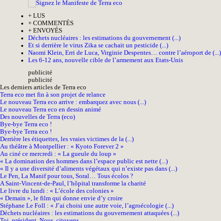
+
LUS
+
COMMENTÉS
+
ENVOYÉS
Déchets nucléaires : les estimations du gouvernement (...)
Et si derrière le virus Zika se cachait un pesticide (...)
Naomi Klein, Erri de Luca, Virginie Despentes… contre l’aéroport de (...)
Les 6-12 ans, nouvelle cible de l’armement aux Etats-Unis
pub
licité
pub
licité
Les derniers articles de Terra eco
Terra eco met fin à son projet de relance
Le nouveau Terra eco arrive : embarquez avec nous (...)
Le nouveau Terra eco en dessin animé
Des nouvelles de Terra (eco)
Bye-bye Terra eco !
Bye-bye Terra eco !
Derrière les étiquettes, les vraies victimes de la (...)
Au théâtre à Montpellier : « Kyoto Forever 2 »
Au ciné ce mercredi : « La gueule du loup »
« La domination des hommes dans l’espace public est nette (...)
« Il y a une diversité d’aliments végétaux qui n’existe pas dans (...)
Le Pen, La Manif pour tous, Soral… Tous écolos ?
A Saint-Vincent-de-Paul, l’hôpital transforme la charité
Le livre du lundi : « L’école des colonies »
« Demain », le film qui donne envie d’y croire
Stéphane Le Foll : « J’ai choisi une autre voie, l’agroécologie (...)
Déchets nucléaires : les estimations du gouvernement attaquées (...)
Toi, président. Nous, citoyens