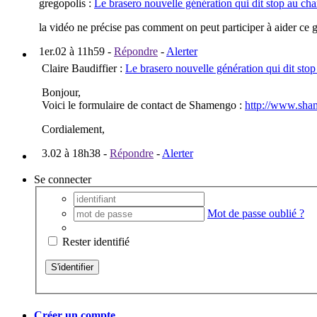
gregopolis
:
Le brasero nouvelle génération qui dit stop au ch
la vidéo ne précise pas comment on peut participer à aider ce g
1er.02 à 11h59
-
Répondre
-
Alerter
Claire Baudiffier
:
Le brasero nouvelle génération qui dit sto
Bonjour,
Voici le formulaire de contact de Shamengo :
http://www.sham
Cordialement,
3.02 à 18h38
-
Répondre
-
Alerter
Se connecter
Mot de passe oublié ?
Rester identifié
Créer un compte