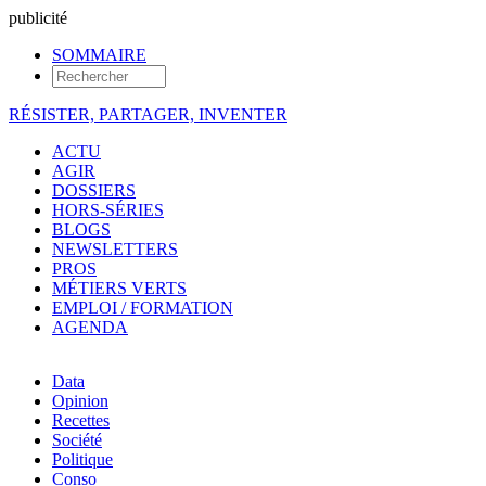
pub
licité
SOMMAIRE
RÉSISTER, PARTAGER, INVENTER
ACTU
AGIR
DOSSIERS
HORS-SÉRIES
BLOGS
NEWSLETTERS
PROS
MÉTIERS VERTS
EMPLOI / FORMATION
AGENDA
Data
Opinion
Recettes
Société
Politique
Conso