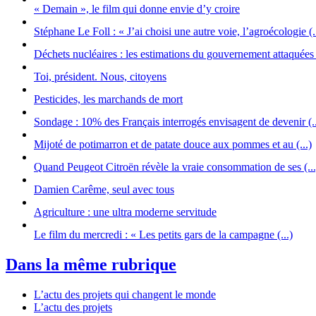
« Demain », le film qui donne envie d’y croire
Stéphane Le Foll : « J’ai choisi une autre voie, l’agroécologie (.
Déchets nucléaires : les estimations du gouvernement attaquées (
Toi, président. Nous, citoyens
Pesticides, les marchands de mort
Sondage : 10% des Français interrogés envisagent de devenir (..
Mijoté de potimarron et de patate douce aux pommes et au (...)
Quand Peugeot Citroën révèle la vraie consommation de ses (...
Damien Carême, seul avec tous
Agriculture : une ultra moderne servitude
Le film du mercredi : « Les petits gars de la campagne (...)
Dans la même rubrique
L’actu des projets qui changent le monde
L’actu des projets