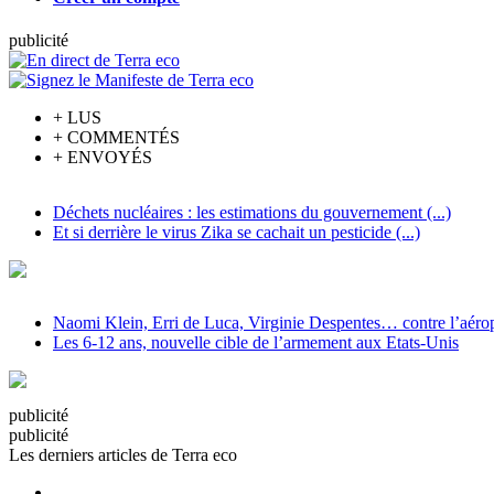
pub
licité
+
LUS
+
COMMENTÉS
+
ENVOYÉS
Déchets nucléaires : les estimations du gouvernement (...)
Et si derrière le virus Zika se cachait un pesticide (...)
Naomi Klein, Erri de Luca, Virginie Despentes… contre l’aéropo
Les 6-12 ans, nouvelle cible de l’armement aux Etats-Unis
pub
licité
pub
licité
Les derniers articles de Terra eco