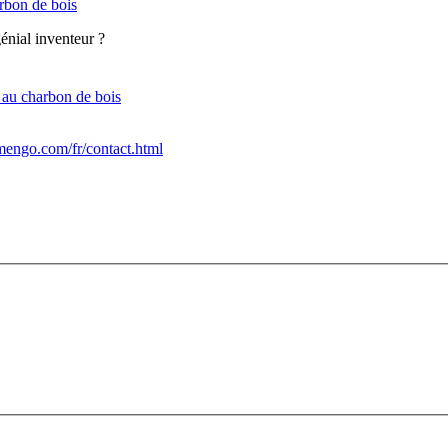
arbon de bois
énial inventeur ?
p au charbon de bois
engo.com/fr/contact.html