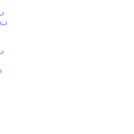
..)
...)
.)
)