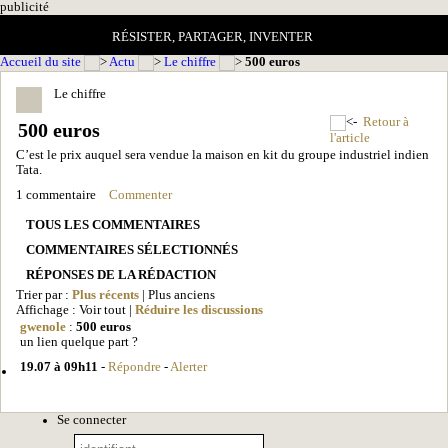
pub
licité
RÉSISTER, PARTAGER, INVENTER
Accueil du site
Actu
Le chiffre
500 euros
Le chiffre
Retour à
500 euros
l'article
C’est le prix auquel sera vendue la maison en kit du groupe industriel indien
Tata.
1 commentaire
Commenter
TOUS LES COMMENTAIRES
COMMENTAIRES SÉLECTIONNÉS
RÉPONSES DE LA RÉDACTION
Trier par :
Plus récents
| Plus anciens
Affichage : Voir tout |
Réduire les discussions
gwenole
:
500 euros
un lien quelque part ?
19.07 à 09h11
-
Répondre
-
Alerter
Se connecter