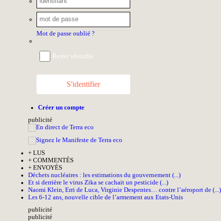
Mot de passe oublié ?
Rester identifié
S'identifier
Créer un compte
pub
licité
+
LUS
+
COMMENTÉS
+
ENVOYÉS
Déchets nucléaires : les estimations du gouvernement (...)
Et si derrière le virus Zika se cachait un pesticide (...)
Naomi Klein, Erri de Luca, Virginie Despentes… contre l’aéroport de (...)
Les 6-12 ans, nouvelle cible de l’armement aux Etats-Unis
pub
licité
pub
licité