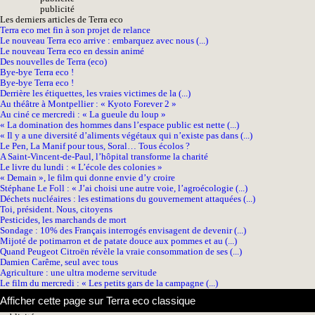
pub
licité
Les derniers articles de Terra eco
Terra eco met fin à son projet de relance
Le nouveau Terra eco arrive : embarquez avec nous (...)
Le nouveau Terra eco en dessin animé
Des nouvelles de Terra (eco)
Bye-bye Terra eco !
Bye-bye Terra eco !
Derrière les étiquettes, les vraies victimes de la (...)
Au théâtre à Montpellier : « Kyoto Forever 2 »
Au ciné ce mercredi : « La gueule du loup »
« La domination des hommes dans l’espace public est nette (...)
« Il y a une diversité d’aliments végétaux qui n’existe pas dans (...)
Le Pen, La Manif pour tous, Soral… Tous écolos ?
A Saint-Vincent-de-Paul, l’hôpital transforme la charité
Le livre du lundi : « L’école des colonies »
« Demain », le film qui donne envie d’y croire
Stéphane Le Foll : « J’ai choisi une autre voie, l’agroécologie (...)
Déchets nucléaires : les estimations du gouvernement attaquées (...)
Toi, président. Nous, citoyens
Pesticides, les marchands de mort
Sondage : 10% des Français interrogés envisagent de devenir (...)
Mijoté de potimarron et de patate douce aux pommes et au (...)
Quand Peugeot Citroën révèle la vraie consommation de ses (...)
Damien Carême, seul avec tous
Agriculture : une ultra moderne servitude
Le film du mercredi : « Les petits gars de la campagne (...)
Afficher cette page sur Terra eco classique