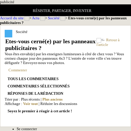
pub
licité
RÉSISTER, PARTAGER, INVENTER
Accueil du site
Actu
Société
Etes-vous cerné(e) par les panneaux
publicitaires ?
Société
Etes-vous cerné(e) par les panneaux
Retour à
l'article
publicitaires ?
Vous êtes envahi(e) par les enseignes lumineuses à côté de chez vous ? Vous
croisez chaque jour des panneaux 4x3 ? L’entrée de votre ville s’en trouve
défigurée ? Envoyez-nous vos photos.
Commenter
TOUS LES COMMENTAIRES
COMMENTAIRES SÉLECTIONNÉS
RÉPONSES DE LA RÉDACTION
Trier par : Plus récents |
Plus anciens
Affichage :
Voir tout
| Réduire les discussions
Soyez le premier à réagir à cet article !
Se connecter