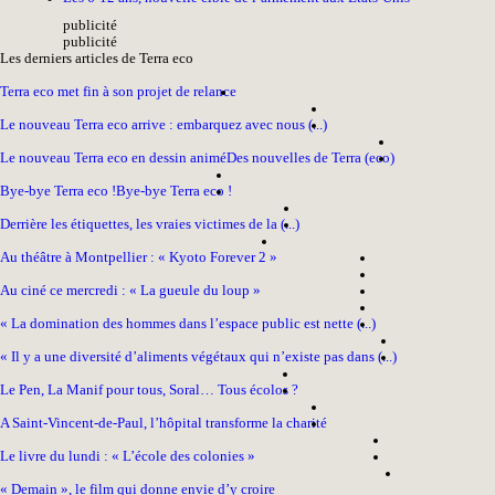
pub
licité
pub
licité
Les derniers articles de Terra eco
Terra eco met fin à son projet de relance
Le nouveau Terra eco arrive : embarquez avec nous (...)
Le nouveau Terra eco en dessin animé
Des nouvelles de Terra (eco)
Bye-bye Terra eco !
Bye-bye Terra eco !
Derrière les étiquettes, les vraies victimes de la (...)
Au théâtre à Montpellier : « Kyoto Forever 2 »
Au ciné ce mercredi : « La gueule du loup »
« La domination des hommes dans l’espace public est nette (...)
« Il y a une diversité d’aliments végétaux qui n’existe pas dans (...)
Le Pen, La Manif pour tous, Soral… Tous écolos ?
A Saint-Vincent-de-Paul, l’hôpital transforme la charité
Le livre du lundi : « L’école des colonies »
« Demain », le film qui donne envie d’y croire