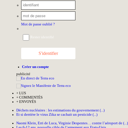
Mot de passe oublié ?
Rester identifié
S'identifier
Créer un compte
pub
licité
+
LUS
+
COMMENTÉS
+
ENVOYÉS
Déchets nucléaires : les estimations du gouvernement (...)
Et si derrière le virus Zika se cachait un pesticide (...)
Naomi Klein, Erri de Luca, Virginie Despentes… contre l’aéroport de (...)
Les 6-12 ans, nouvelle cible de l’armement aux Etats-Unis