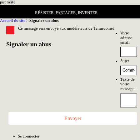
pub
licité
RÉSISTER, PARTAGER, INVENTER
Accueil du site
>
Signaler un abus
Ce message sera envoyé aux modérateurs de Terraeco.net
Votre
adresse
email
Signaler un abus
Sujet
Texte de
votre
message :
Envoyer
Se connecter