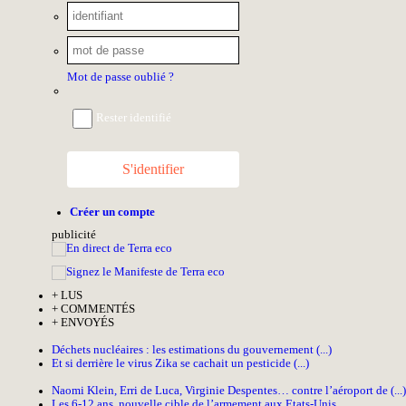
Mot de passe oublié ?
Rester identifié
S'identifier
Créer un compte
pub
licité
+
LUS
+
COMMENTÉS
+
ENVOYÉS
Déchets nucléaires : les estimations du gouvernement (...)
Et si derrière le virus Zika se cachait un pesticide (...)
Naomi Klein, Erri de Luca, Virginie Despentes… contre l’aéroport de (...)
Les 6-12 ans, nouvelle cible de l’armement aux Etats-Unis