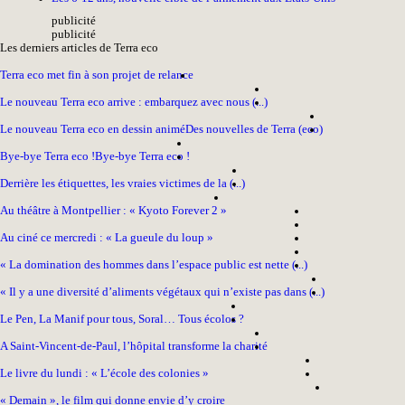
pub
licité
pub
licité
Les derniers articles de Terra eco
Terra eco met fin à son projet de relance
Le nouveau Terra eco arrive : embarquez avec nous (...)
Le nouveau Terra eco en dessin animé
Des nouvelles de Terra (eco)
Bye-bye Terra eco !
Bye-bye Terra eco !
Derrière les étiquettes, les vraies victimes de la (...)
Au théâtre à Montpellier : « Kyoto Forever 2 »
Au ciné ce mercredi : « La gueule du loup »
« La domination des hommes dans l’espace public est nette (...)
« Il y a une diversité d’aliments végétaux qui n’existe pas dans (...)
Le Pen, La Manif pour tous, Soral… Tous écolos ?
A Saint-Vincent-de-Paul, l’hôpital transforme la charité
Le livre du lundi : « L’école des colonies »
« Demain », le film qui donne envie d’y croire