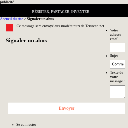
pub
licité
RÉSISTER, PARTAGER, INVENTER
Accueil du site
>
Signaler un abus
Ce message sera envoyé aux modérateurs de Terraeco.net
Votre
adresse
email
Signaler un abus
Sujet
Texte de
votre
message :
Envoyer
Se connecter