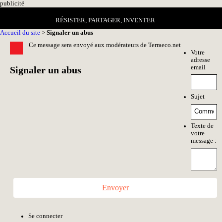
pub
licité
RÉSISTER, PARTAGER, INVENTER
Accueil du site
>
Signaler un abus
Ce message sera envoyé aux modérateurs de Terraeco.net
Votre
adresse
email
Signaler un abus
Sujet
Texte de
votre
message :
Envoyer
Se connecter