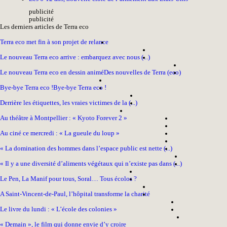
pub
licité
pub
licité
Les derniers articles de Terra eco
Terra eco met fin à son projet de relance
Le nouveau Terra eco arrive : embarquez avec nous (...)
Le nouveau Terra eco en dessin animé
Des nouvelles de Terra (eco)
Bye-bye Terra eco !
Bye-bye Terra eco !
Derrière les étiquettes, les vraies victimes de la (...)
Au théâtre à Montpellier : « Kyoto Forever 2 »
Au ciné ce mercredi : « La gueule du loup »
« La domination des hommes dans l’espace public est nette (...)
« Il y a une diversité d’aliments végétaux qui n’existe pas dans (...)
Le Pen, La Manif pour tous, Soral… Tous écolos ?
A Saint-Vincent-de-Paul, l’hôpital transforme la charité
Le livre du lundi : « L’école des colonies »
« Demain », le film qui donne envie d’y croire