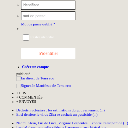
Mot de passe oublié ?
Rester identifié
S'identifier
Créer un compte
pub
licité
+
LUS
+
COMMENTÉS
+
ENVOYÉS
Déchets nucléaires : les estimations du gouvernement (...)
Et si derrière le virus Zika se cachait un pesticide (...)
Naomi Klein, Erri de Luca, Virginie Despentes… contre l’aéroport de (...)
Les 6-12 ans, nouvelle cible de l’armement aux Etats-Unis