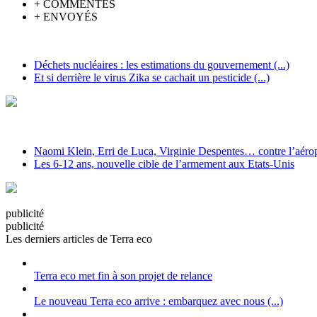
+
COMMENTÉS
+
ENVOYÉS
Déchets nucléaires : les estimations du gouvernement (...)
Et si derrière le virus Zika se cachait un pesticide (...)
Naomi Klein, Erri de Luca, Virginie Despentes… contre l’aéropo
Les 6-12 ans, nouvelle cible de l’armement aux Etats-Unis
pub
licité
pub
licité
Les derniers articles de Terra eco
Terra eco met fin à son projet de relance
Le nouveau Terra eco arrive : embarquez avec nous (...)