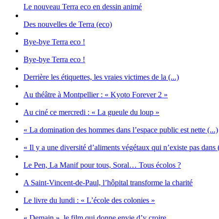
Le nouveau Terra eco en dessin animé
Des nouvelles de Terra (eco)
Bye-bye Terra eco !
Bye-bye Terra eco !
Derrière les étiquettes, les vraies victimes de la (...)
Au théâtre à Montpellier : « Kyoto Forever 2 »
Au ciné ce mercredi : « La gueule du loup »
« La domination des hommes dans l’espace public est nette (...)
« Il y a une diversité d’aliments végétaux qui n’existe pas dans (
Le Pen, La Manif pour tous, Soral… Tous écolos ?
A Saint-Vincent-de-Paul, l’hôpital transforme la charité
Le livre du lundi : « L’école des colonies »
« Demain », le film qui donne envie d’y croire