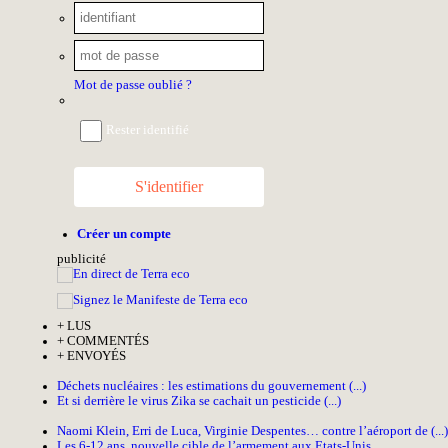
Mot de passe oublié ?
Rester identifié
S'identifier
Créer un compte
pub
licité
+
LUS
+
COMMENTÉS
+
ENVOYÉS
Déchets nucléaires : les estimations du gouvernement (...)
Et si derrière le virus Zika se cachait un pesticide (...)
Naomi Klein, Erri de Luca, Virginie Despentes… contre l’aéroport de (...)
Les 6-12 ans, nouvelle cible de l’armement aux Etats-Unis