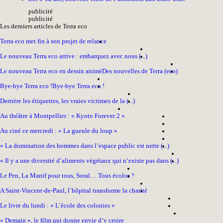
pub
licité
pub
licité
Les derniers articles de Terra eco
Terra eco met fin à son projet de relance
Le nouveau Terra eco arrive : embarquez avec nous (...)
Le nouveau Terra eco en dessin animé
Des nouvelles de Terra (eco)
Bye-bye Terra eco !
Bye-bye Terra eco !
Derrière les étiquettes, les vraies victimes de la (...)
Au théâtre à Montpellier : « Kyoto Forever 2 »
Au ciné ce mercredi : « La gueule du loup »
« La domination des hommes dans l’espace public est nette (...)
« Il y a une diversité d’aliments végétaux qui n’existe pas dans (...)
Le Pen, La Manif pour tous, Soral… Tous écolos ?
A Saint-Vincent-de-Paul, l’hôpital transforme la charité
Le livre du lundi : « L’école des colonies »
« Demain », le film qui donne envie d’y croire