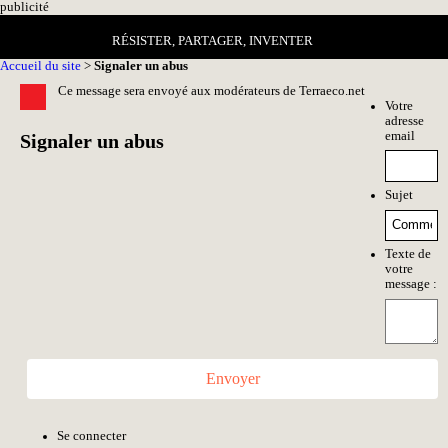
pub
licité
RÉSISTER, PARTAGER, INVENTER
Accueil du site
>
Signaler un abus
Ce message sera envoyé aux modérateurs de Terraeco.net
Votre
adresse
email
Signaler un abus
Sujet
Texte de
votre
message :
Envoyer
Se connecter