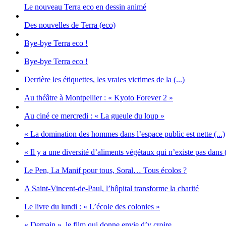
Le nouveau Terra eco en dessin animé
Des nouvelles de Terra (eco)
Bye-bye Terra eco !
Bye-bye Terra eco !
Derrière les étiquettes, les vraies victimes de la (...)
Au théâtre à Montpellier : « Kyoto Forever 2 »
Au ciné ce mercredi : « La gueule du loup »
« La domination des hommes dans l’espace public est nette (...)
« Il y a une diversité d’aliments végétaux qui n’existe pas dans (
Le Pen, La Manif pour tous, Soral… Tous écolos ?
A Saint-Vincent-de-Paul, l’hôpital transforme la charité
Le livre du lundi : « L’école des colonies »
« Demain », le film qui donne envie d’y croire