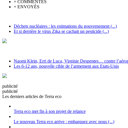
+
COMMENTÉS
+
ENVOYÉS
Déchets nucléaires : les estimations du gouvernement (...)
Et si derrière le virus Zika se cachait un pesticide (...)
Naomi Klein, Erri de Luca, Virginie Despentes… contre l’aéropo
Les 6-12 ans, nouvelle cible de l’armement aux Etats-Unis
pub
licité
pub
licité
Les derniers articles de Terra eco
Terra eco met fin à son projet de relance
Le nouveau Terra eco arrive : embarquez avec nous (...)