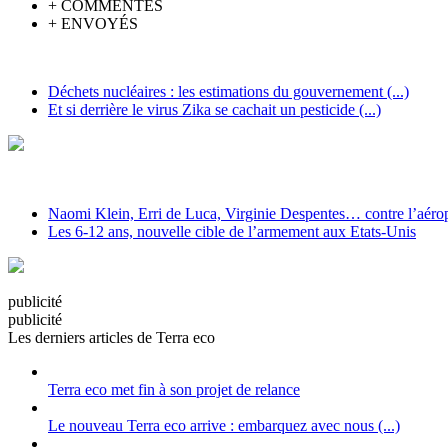
+
COMMENTÉS
+
ENVOYÉS
Déchets nucléaires : les estimations du gouvernement (...)
Et si derrière le virus Zika se cachait un pesticide (...)
Naomi Klein, Erri de Luca, Virginie Despentes… contre l’aéropo
Les 6-12 ans, nouvelle cible de l’armement aux Etats-Unis
pub
licité
pub
licité
Les derniers articles de Terra eco
Terra eco met fin à son projet de relance
Le nouveau Terra eco arrive : embarquez avec nous (...)