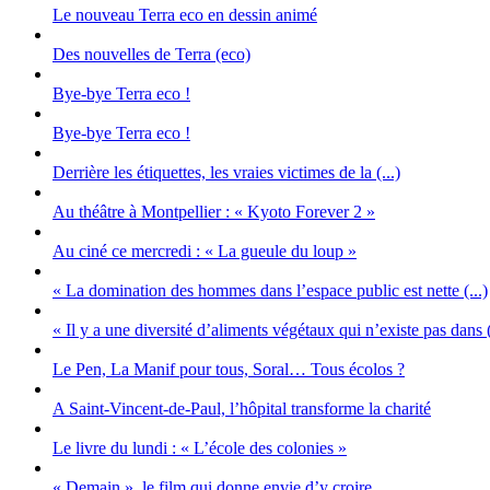
Le nouveau Terra eco en dessin animé
Des nouvelles de Terra (eco)
Bye-bye Terra eco !
Bye-bye Terra eco !
Derrière les étiquettes, les vraies victimes de la (...)
Au théâtre à Montpellier : « Kyoto Forever 2 »
Au ciné ce mercredi : « La gueule du loup »
« La domination des hommes dans l’espace public est nette (...)
« Il y a une diversité d’aliments végétaux qui n’existe pas dans (
Le Pen, La Manif pour tous, Soral… Tous écolos ?
A Saint-Vincent-de-Paul, l’hôpital transforme la charité
Le livre du lundi : « L’école des colonies »
« Demain », le film qui donne envie d’y croire