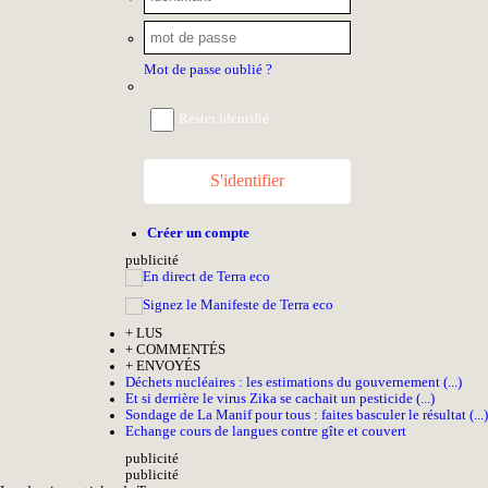
Mot de passe oublié ?
Rester identifié
S'identifier
Créer un compte
pub
licité
+
LUS
+
COMMENTÉS
+
ENVOYÉS
Déchets nucléaires : les estimations du gouvernement (...)
Et si derrière le virus Zika se cachait un pesticide (...)
Sondage de La Manif pour tous : faites basculer le résultat (...)
Echange cours de langues contre gîte et couvert
pub
licité
pub
licité