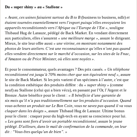
Du « super shiny » au « Stallone »
« Avant, ces usines faisaient surtout du B to B
(business to business, ndlr)
et
étaient tournées essentiellement vers l’export puisqu’elles envoyaient les
appareils reconditionnés vers l’Afrique ou l’Europe de l’Est »
, souligne
Thibaud Hug de Larauze, pédégé de Back Market. En vendant directement
aux particuliers, elles s’assurent
« une meilleure marge »
, assure le dirigeant.
Mieux, le site leur offre aussi
« une vitrine, en montrant notamment des
photos de leurs ateliers. C’est une reconnaissance qu’elles n’ont pas quand
elles vendent directement sur le marché d’occasion, sur les sites de la Fnac,
d’Amazon ou de Price Minister, où elles sont noyées »
.
Et pour le consommateur, quels avantages ? Des prix cassés.
« Un téléphone
reconditionné est jusqu’à 70% moins cher que son équivalent neuf »
, assure
le site de Back Market. Si les prix varient d’un spécimen à l’autre, c’est que
la condition esthétique des produits diffère : du
« super shiny »
(comme
neuf) au Stallone (celui qui a bien vécu), en passant par l’Or, l’Argent et le
Bronze. Autre bénéfice pour le client :
« Il bénéficie d’une garantie de
six mois qu’il n’a pas traditionnellement sur les produits d’occasion. Quand
vous achetez un produit sur Le Bon Coin, vous ne savez pas quand il va vous
claquer dans les doigts »
, assure Thibaud Hug de Larauze. Ultime bonus
pour le client : craquer pour du high-tech en ayant sa conscience pour lui.
« Les gens sont fiers d’avoir un portable reconditionné,
assure le jeune
pédégé.
D’ailleurs, dans le mail de confirmation de la commande, on leur
dit : “Vous êtes quelqu’un de bien”. »