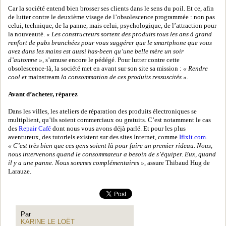
Car la société entend bien brosser ses clients dans le sens du poil. Et ce, afin
de lutter contre le deuxième visage de l’obsolescence programmée : non pas
celui, technique, de la panne, mais celui, psychologique, de l’attraction pour
la nouveauté.
« Les constructeurs sortent des produits tous les ans à grand
renfort de pubs branchées pour vous suggérer que le smartphone que vous
avez dans les mains est aussi has-been qu’une belle mère un soir
d’automne »
, s’amuse encore le pédégé. Pour lutter contre cette
obsolescence-là, la société met en avant sur son site sa mission :
« Rendre
cool et
mainstream
la consommation de ces produits ressuscités »
.
Avant d’acheter, réparez
Dans les villes, les ateliers de réparation des produits électroniques se
multiplient, qu’ils soient commerciaux ou gratuits. C’est notamment le cas
des
Repair Café
dont nous vous avons déjà parlé. Et pour les plus
aventureux, des tutoriels existent sur des sites Internet, comme
Ifixit.com
.
« C’est très bien que ces gens soient là pour faire un premier rideau. Nous,
nous intervenons quand le consommateur a besoin de s’équiper. Eux, quand
il y a une panne. Nous sommes complémentaires »
, assure Thibaud Hug de
Larauze.
Par
KARINE LE LOËT