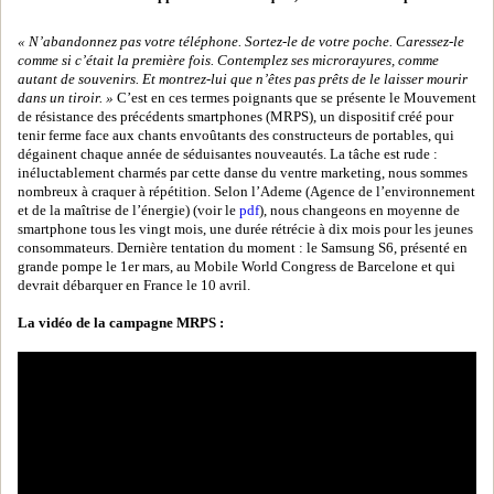
« N’abandonnez pas votre téléphone. Sortez-le de votre poche. Caressez-le
comme si c’était la première fois. Contemplez ses microrayures, comme
autant de souvenirs. Et montrez-lui que n’êtes pas prêts de le laisser mourir
dans un tiroir. »
C’est en ces termes poignants que se présente le Mouvement
de résistance des précédents smartphones (MRPS), un dispositif créé pour
tenir ferme face aux chants envoûtants des constructeurs de portables, qui
dégainent chaque année de séduisantes nouveautés. La tâche est rude :
inéluctablement charmés par cette danse du ventre marketing, nous sommes
nombreux à craquer à répétition. Selon l’Ademe (Agence de l’environnement
et de la maîtrise de l’énergie) (voir le
pdf
), nous changeons en moyenne de
smartphone tous les vingt mois, une durée rétrécie à dix mois pour les jeunes
consommateurs. Dernière tentation du moment : le Samsung S6, présenté en
grande pompe le 1er mars, au Mobile World Congress de Barcelone et qui
devrait débarquer en France le 10 avril.
La vidéo de la campagne MRPS :