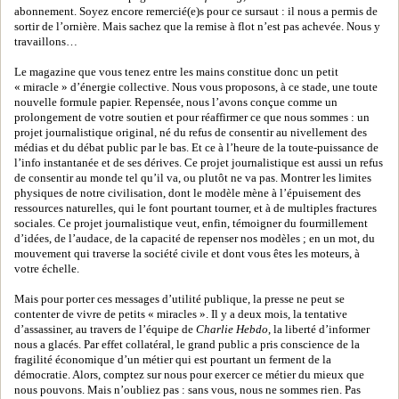
abonnement. Soyez encore remercié(e)s pour ce sursaut : il nous a permis de
sortir de l’ornière. Mais sachez que la remise à flot n’est pas achevée. Nous y
travaillons…
Le magazine que vous tenez entre les mains constitue donc un petit
« miracle » d’énergie collective. Nous vous proposons, à ce stade, une toute
nouvelle formule papier. Repensée, nous l’avons conçue comme un
prolongement de votre soutien et pour réaffirmer ce que nous sommes : un
projet journalistique original, né du refus de consentir au nivellement des
médias et du débat public par le bas. Et ce à l’heure de la toute-puissance de
l’info instantanée et de ses dérives. Ce projet journalistique est aussi un refus
de consentir au monde tel qu’il va, ou plutôt ne va pas. Montrer les limites
physiques de notre civilisation, dont le modèle mène à l’épuisement des
ressources naturelles, qui le font pourtant tourner, et à de multiples fractures
sociales. Ce projet journalistique veut, enfin, témoigner du fourmillement
d’idées, de l’audace, de la capacité de repenser nos modèles ; en un mot, du
mouvement qui traverse la société civile et dont vous êtes les moteurs, à
votre échelle.
Mais pour porter ces messages d’utilité publique, la presse ne peut se
contenter de vivre de petits « miracles ». Il y a deux mois, la tentative
d’assassiner, au travers de l’équipe de
Charlie Hebdo
, la liberté d’informer
nous a glacés. Par effet collatéral, le grand public a pris conscience de la
fragilité économique d’un métier qui est pourtant un ferment de la
démocratie. Alors, comptez sur nous pour exercer ce métier du mieux que
nous pouvons. Mais n’oubliez pas : sans vous, nous ne sommes rien. Pas