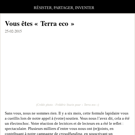
RÉSISTER, PARTAGER, INVENTER
Vous êtes « Terra eco »
25-02-2015
(Crédit photo : Frédéric Stucin pour « Terra eco »)
Sans vous, nous ne sommes rien. Il y a six mois, cette formule lapidaire vous
a cueillis lors de notre appel à (votre) soutien. Vous nous l’avez dit, cela a été
un électrochoc. Votre réaction de lectrices et de lecteurs en a été le reflet :
spectaculaire. Plusieurs milliers d’entre vous nous ont (re)joints, en
contribuant à notre campagne de
crowdfunding
, en souscrivant un