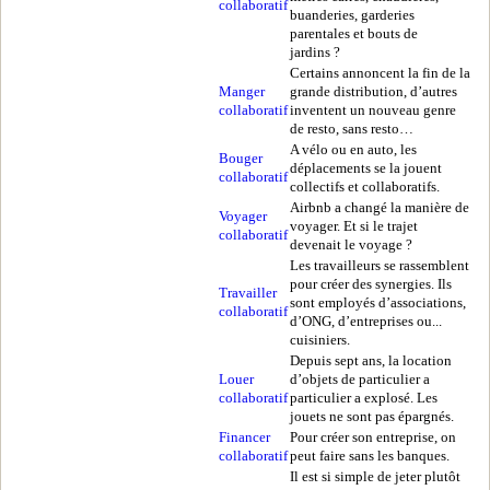
collaboratif
buanderies, garderies
parentales et bouts de
jardins ?
Certains annoncent la fin de la
Manger
grande distribution, d’autres
collaboratif
inventent un nouveau genre
de resto, sans resto…
A vélo ou en auto, les
Bouger
déplacements se la jouent
collaboratif
collectifs et collaboratifs.
Airbnb a changé la manière de
Voyager
voyager. Et si le trajet
collaboratif
devenait le voyage ?
Les travailleurs se rassemblent
pour créer des synergies. Ils
Travailler
sont employés d’associations,
collaboratif
d’ONG, d’entreprises ou...
cuisiniers.
Depuis sept ans, la location
Louer
d’objets de particulier a
collaboratif
particulier a explosé. Les
jouets ne sont pas épargnés.
Financer
Pour créer son entreprise, on
collaboratif
peut faire sans les banques.
Il est si simple de jeter plutôt