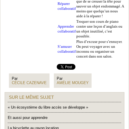
que de se creuser la tête pour
Réparer
sauver un objet endommagé. A
collaboratif
moins que quelqu’un nous
aide à la réparer !
Troquer son cours de piano
Apprendre
contre une leçon d’anglais ou
collaboratif
un objet inutilisé, c’est
possible.
Plus d’excuse pour s’ennuyer.
S’amuser
On peut voyager avec un
collaboratif
inconnu ou organiser un
concert dans son salon.
Par
Par
CÉCILE CAZENAVE
AMÉLIE MOUGEY
SUR LE MÊME SUJET
« Un écosystème du libre accès se développe »
Et aussi pour apprendre
La bicyclette au rayon location