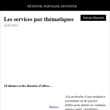
RÉSISTER, PARTAGER, INVENTER
Les services par thématiques
Article Abonné
18-07-2014
10 thèmes et des dizaines d’offres…
A la recherche d’une résidence
secondaire ou de joyeux
drilles pour mettre en commun
Habiter
mètres carrés, chaudières,