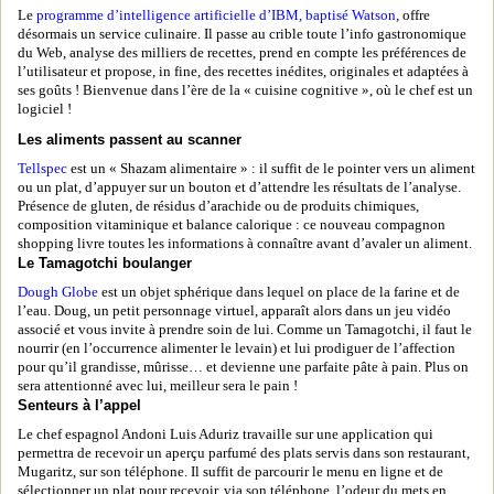
Le
programme d’intelligence artificielle d’IBM, baptisé Watson
, offre
désormais un service culinaire. Il passe au crible toute l’info gastronomique
du Web, analyse des milliers de recettes, prend en compte les préférences de
l’utilisateur et propose, in fine, des recettes inédites, originales et adaptées à
ses goûts ! Bienvenue dans l’ère de la « cuisine cognitive », où le chef est un
logiciel !
Les aliments passent au scanner
Tellspec
est un « Shazam alimentaire » : il suffit de le pointer vers un aliment
ou un plat, d’appuyer sur un bouton et d’attendre les résultats de l’analyse.
Présence de gluten, de résidus d’arachide ou de produits chimiques,
composition vitaminique et balance calorique : ce nouveau compagnon
shopping livre toutes les informations à connaître avant d’avaler un aliment.
Le Tamagotchi boulanger
Dough Globe
est un objet sphérique dans lequel on place de la farine et de
l’eau. Doug, un petit personnage virtuel, apparaît alors dans un jeu vidéo
associé et vous invite à prendre soin de lui. Comme un Tamagotchi, il faut le
nourrir (en l’occurrence alimenter le levain) et lui prodiguer de l’affection
pour qu’il grandisse, mûrisse… et devienne une parfaite pâte à pain. Plus on
sera attentionné avec lui, meilleur sera le pain !
Senteurs à l’appel
Le chef espagnol Andoni Luis Aduriz travaille sur une application qui
permettra de recevoir un aperçu parfumé des plats servis dans son restaurant,
Mugaritz, sur son téléphone. Il suffit de parcourir le menu en ligne et de
sélectionner un plat pour recevoir, via son téléphone, l’odeur du mets en