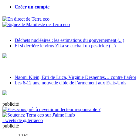
Créer un compte
Déchets nucléaires : les estimations du gouvernement (...)
Et si derrière le virus Zika se cachait un pesticide (...)
Naomi Klein, Erri de Luca, Virginie Despentes… contre l’aéropo
Les 6-12 ans, nouvelle cible de l’armement aux Etats-Unis
pub
licité
Tweets de @terraeco
pub
licité