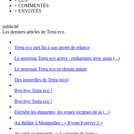
+
LUS
+
COMMENTÉS
+
ENVOYÉS
pub
licité
Les derniers articles de Terra eco
Terra eco met fin à son projet de relance
Le nouveau Terra eco arrive : embarquez avec nous (...)
Le nouveau Terra eco en dessin animé
Des nouvelles de Terra (eco)
Bye-bye Terra eco !
Bye-bye Terra eco !
Derrière les étiquettes, les vraies victimes de la (...)
Au théâtre à Montpellier : « Kyoto Forever 2 »
Au ciné ce mercredi : « La gueule du loup »