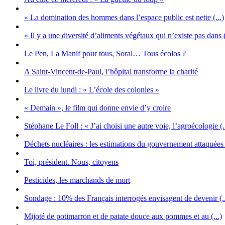
« La domination des hommes dans l’espace public est nette (...)
« Il y a une diversité d’aliments végétaux qui n’existe pas dans (
Le Pen, La Manif pour tous, Soral… Tous écolos ?
A Saint-Vincent-de-Paul, l’hôpital transforme la charité
Le livre du lundi : « L’école des colonies »
« Demain », le film qui donne envie d’y croire
Stéphane Le Foll : « J’ai choisi une autre voie, l’agroécologie (.
Déchets nucléaires : les estimations du gouvernement attaquées (
Toi, président. Nous, citoyens
Pesticides, les marchands de mort
Sondage : 10% des Français interrogés envisagent de devenir (..
Mijoté de potimarron et de patate douce aux pommes et au (...)