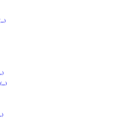
...)
..)
...)
.)