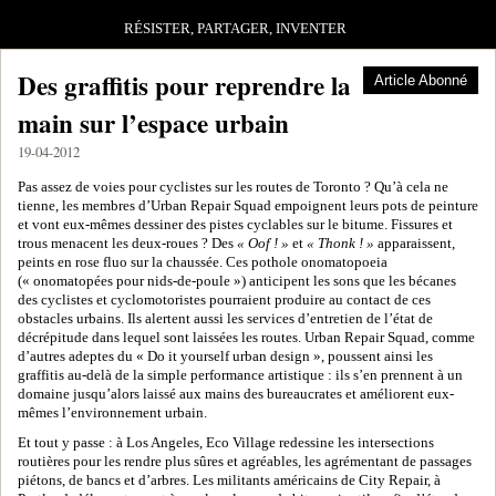
RÉSISTER, PARTAGER, INVENTER
Des graffitis pour reprendre la
Article Abonné
main sur l’espace urbain
19-04-2012
Pas assez de voies pour cyclistes sur les routes de Toronto ? Qu’à cela ne
tienne, les membres d’Urban Repair Squad empoignent leurs pots de peinture
et vont eux-mêmes dessiner des pistes cyclables sur le bitume. Fissures et
trous menacent les deux-roues ? Des
« Oof ! »
et
« Thonk ! »
apparaissent,
peints en rose fluo sur la chaussée. Ces pothole onomatopoeia
(« onomatopées pour nids-de-poule ») anticipent les sons que les bécanes
des cyclistes et cyclomotoristes pourraient produire au contact de ces
obstacles urbains. Ils alertent aussi les services d’entretien de l’état de
décrépitude dans lequel sont laissées les routes. Urban Repair Squad, comme
d’autres adeptes du « Do it yourself urban design », poussent ainsi les
graffitis au-delà de la simple performance artistique : ils s’en prennent à un
domaine jusqu’alors laissé aux mains des bureaucrates et améliorent eux-
mêmes l’environnement urbain.
Et tout y passe : à Los Angeles, Eco Village redessine les intersections
routières pour les rendre plus sûres et agréables, les agrémentant de passages
piétons, de bancs et d’arbres. Les militants américains de City Repair, à