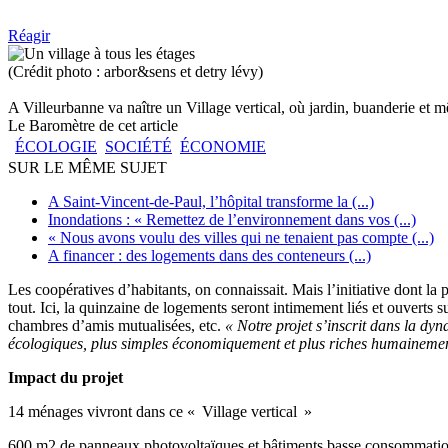
Réagir
(Crédit photo : arbor&sens et detry lévy)
A Villeurbanne va naître un Village vertical, où jardin, buanderie et
Le Baromètre de cet article
ÉCOLOGIE
SOCIÉTÉ
ÉCONOMIE
SUR LE MÊME SUJET
A Saint-Vincent-de-Paul, l’hôpital transforme la (...)
Inondations : « Remettez de l’environnement dans vos (...)
« Nous avons voulu des villes qui ne tenaient pas compte (...)
A financer : des logements dans des conteneurs (...)
Les coopératives d’habitants, on connaissait. Mais l’initiative dont la 
tout. Ici, la quinzaine de logements seront intimement liés et ouverts su
chambres d’amis mutualisées, etc.
« Notre projet s’inscrit dans la d
écologiques, plus simples économiquement et plus riches humaineme
Impact du projet
14 ménages vivront dans ce « Village vertical »
600 m2 de panneaux photovoltaïques et bâtiments basse consommati