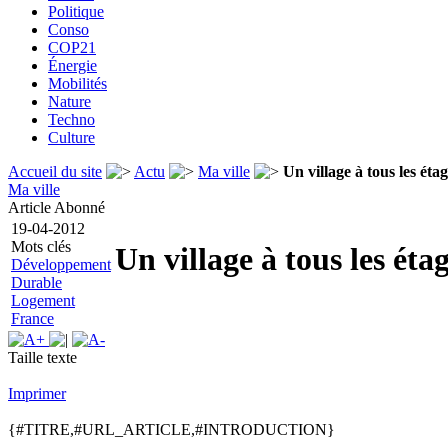
Politique
Conso
COP21
Énergie
Mobilités
Nature
Techno
Culture
Accueil du site
Actu
Ma ville
Un village à tous les éta
Ma ville
Article Abonné
19-04-2012
Mots clés
Un village à tous les éta
Développement
Durable
Logement
France
Taille texte
Imprimer
{#TITRE,#URL_ARTICLE,#INTRODUCTION}