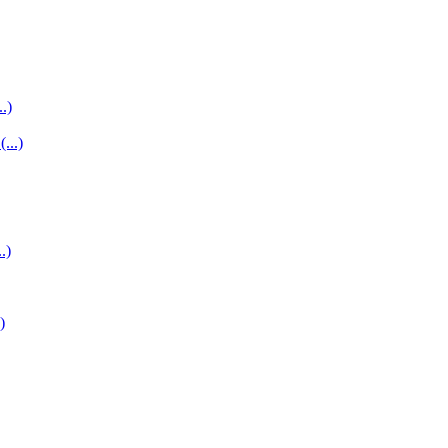
..)
...)
.)
)