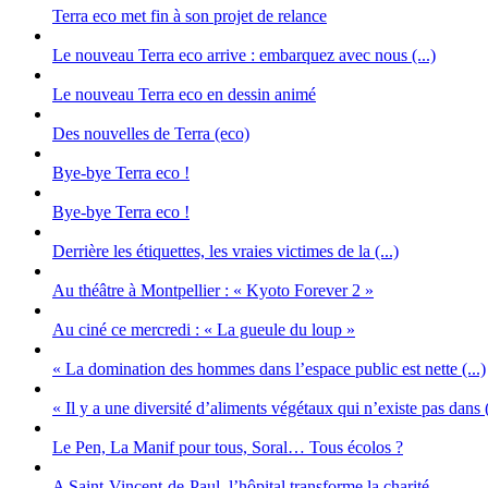
Terra eco met fin à son projet de relance
Le nouveau Terra eco arrive : embarquez avec nous (...)
Le nouveau Terra eco en dessin animé
Des nouvelles de Terra (eco)
Bye-bye Terra eco !
Bye-bye Terra eco !
Derrière les étiquettes, les vraies victimes de la (...)
Au théâtre à Montpellier : « Kyoto Forever 2 »
Au ciné ce mercredi : « La gueule du loup »
« La domination des hommes dans l’espace public est nette (...)
« Il y a une diversité d’aliments végétaux qui n’existe pas dans (
Le Pen, La Manif pour tous, Soral… Tous écolos ?
A Saint-Vincent-de-Paul, l’hôpital transforme la charité