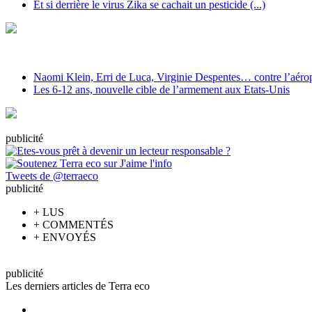
Et si derrière le virus Zika se cachait un pesticide (...)
Naomi Klein, Erri de Luca, Virginie Despentes… contre l’aéropo
Les 6-12 ans, nouvelle cible de l’armement aux Etats-Unis
pub
licité
Tweets de @terraeco
pub
licité
+
LUS
+
COMMENTÉS
+
ENVOYÉS
pub
licité
Les derniers articles de Terra eco