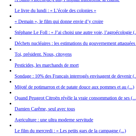
Le livre du lundi : « L’école des colonies »
« Demain », le film qui donne envie d’y croire
Stéphane Le Foll : « J’ai choisi une autre voie, l’agroécologie (.
Déchets nucléaires : les estimations du gouvernement attaquées (
Toi, président. Nous, citoyens
Pesticides, les marchands de mort
Sondage : 10% des Français interrogés envisagent de devenir (..
Mijoté de potimarron et de patate douce aux pommes et au (...)
Quand Peugeot Citroën révèle la vraie consommation de ses (...
Damien Carême, seul avec tous
Agriculture : une ultra moderne servitude
Le film du mercredi : « Les petits gars de la campagne (...)