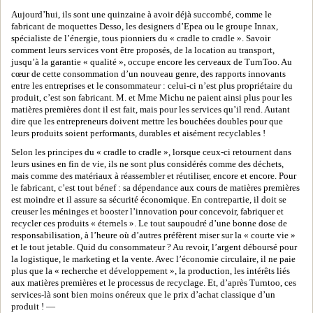
Aujourd’hui, ils sont une quinzaine à avoir déjà succombé, comme le
fabricant de moquettes Desso, les designers d’Epea ou le groupe Innax,
spécialiste de l’énergie, tous pionniers du « cradle to cradle ». Savoir
comment leurs services vont être proposés, de la location au transport,
jusqu’à la garantie « qualité », occupe encore les cerveaux de TurnToo. Au
cœur de cette consommation d’un nouveau genre, des rapports innovants
entre les entreprises et le consommateur : celui-ci n’est plus propriétaire du
produit, c’est son fabricant. M. et Mme Michu ne paient ainsi plus pour les
matières premières dont il est fait, mais pour les services qu’il rend. Autant
dire que les entrepreneurs doivent mettre les bouchées doubles pour que
leurs produits soient performants, durables et aisément recyclables !
Selon les principes du « cradle to cradle », lorsque ceux-ci retournent dans
leurs usines en fin de vie, ils ne sont plus considérés comme des déchets,
mais comme des matériaux à réassembler et réutiliser, encore et encore. Pour
le fabricant, c’est tout bénef : sa dépendance aux cours de matières premières
est moindre et il assure sa sécurité économique. En contrepartie, il doit se
creuser les méninges et booster l’innovation pour concevoir, fabriquer et
recycler ces produits « éternels ». Le tout saupoudré d’une bonne dose de
responsabilisation, à l’heure où d’autres préfèrent miser sur la « courte vie »
et le tout jetable. Quid du consommateur ? Au revoir, l’argent déboursé pour
la logistique, le marketing et la vente. Avec l’économie circulaire, il ne paie
plus que la « recherche et développement », la production, les intérêts liés
aux matières premières et le processus de recyclage. Et, d’après Turntoo, ces
services-là sont bien moins onéreux que le prix d’achat classique d’un
produit ! —