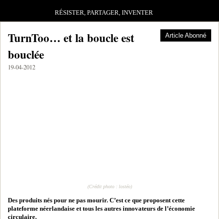
RÉSISTER, PARTAGER, INVENTER
TurnToo… et la boucle est
Article Abonné
bouclée
19-04-2012
(Crédit photo : lostéo)
Des produits nés pour ne pas mourir. C’est ce que proposent cette
plateforme néerlandaise et tous les autres innovateurs de l’économie
circulaire.