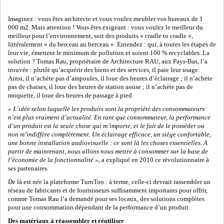
Imaginez : vous êtes architecte et vous voulez meubler vos bureaux de 1
000 m2. Mais attention ! Vous êtes exigeant : vous voulez le meilleur du
meilleur pour l’environnement, soit des produits « cradle to cradle »,
littéralement « du berceau au berceau ». Entendez : qui, à toutes les étapes de
leur vie, émettent le minimum de pollution et soient 100 % recyclables. La
solution ? Tomas Rau, propriétaire de Architecture RAU, aux Pays-Bas, l’a
trouvée : plutôt qu’acquérir des biens et des services, il paie leur usage.
Ainsi, il n’achète pas d’ampoules, il loue des heures d’éclairage ; il n’achète
pas de chaises, il loue des heures de station assise ; il n’achète pas de
moquette, il loue des heures de passage à pied.
« L’idée selon laquelle les produits sont la propriété des consommateurs
n’est plus vraiment d’actualité. En tant que consommateur, la performance
d’un produit est la seule chose qui m’importe, et le fait de le posséder ou
non m’indiffère complètement. Un éclairage efficace, un siège confortable,
une bonne installation audiovisuelle : ce sont là les choses essentielles. A
partir de maintenant, nous allons nous mettre à consommer sur la base de
l’économie de la fonctionnalité »
, a expliqué en 2010 ce révolutionnaire à
ses partenaires.
De là est née la plateforme TurnToo : à terme, celle-ci devrait rassembler un
réseau de fabricants et de fournisseurs suffisamment importants pour offrir,
comme Tomas Rau l’a demandé pour ses locaux, des solutions complètes
pour une consommation dépendant de la performance d’un produit.
Des matériaux à réassembler et réutiliser