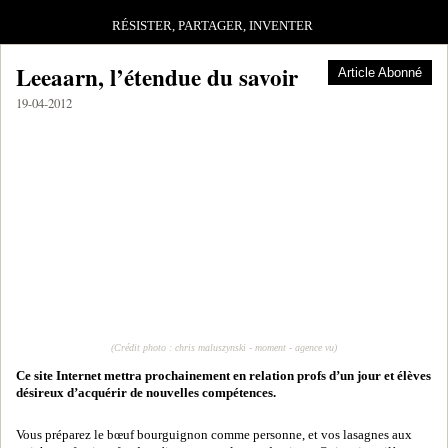
RÉSISTER, PARTAGER, INVENTER
Leeaarn, l’étendue du savoir
Article Abonné
19-04-2012
(Crédit photo : chris maluszynski - moment - agence vu)
Ce site Internet mettra prochainement en relation profs d’un jour et élèves
désireux d’acquérir de nouvelles compétences.
Vous préparez le bœuf bourguignon comme personne, et vos lasagnes aux