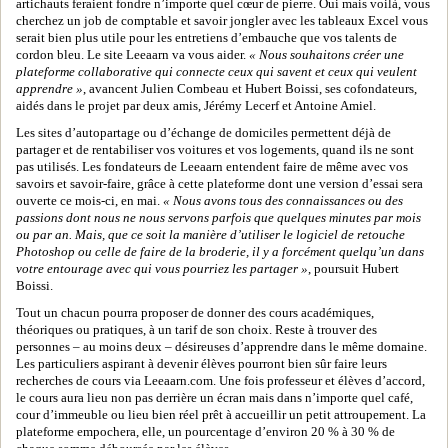
artichauts feraient fondre n’importe quel cœur de pierre. Oui mais voilà, vous
cherchez un job de comptable et savoir jongler avec les tableaux Excel vous
serait bien plus utile pour les entretiens d’embauche que vos talents de
cordon bleu. Le site Leeaarn va vous aider.
« Nous souhaitons créer une
plateforme collaborative qui connecte ceux qui savent et ceux qui veulent
apprendre »
, avancent Julien Combeau et Hubert Boissi, ses cofondateurs,
aidés dans le projet par deux amis, Jérémy Lecerf et Antoine Amiel.
Les sites d’autopartage ou d’échange de domiciles permettent déjà de
partager et de rentabiliser vos voitures et vos logements, quand ils ne sont
pas utilisés. Les fondateurs de Leeaarn entendent faire de même avec vos
savoirs et savoir-faire, grâce à cette plateforme dont une version d’essai sera
ouverte ce mois-ci, en mai.
« Nous avons tous des connaissances ou des
passions dont nous ne nous servons parfois que quelques minutes par mois
ou par an. Mais, que ce soit la manière d’utiliser le logiciel de retouche
Photoshop ou celle de faire de la broderie, il y a forcément quelqu’un dans
votre entourage avec qui vous pourriez les partager »
, poursuit Hubert
Boissi.
Tout un chacun pourra proposer de donner des cours académiques,
théoriques ou pratiques, à un tarif de son choix. Reste à trouver des
personnes – au moins deux – désireuses d’apprendre dans le même domaine.
Les particuliers aspirant à devenir élèves pourront bien sûr faire leurs
recherches de cours via Leeaarn.com. Une fois professeur et élèves d’accord,
le cours aura lieu non pas derrière un écran mais dans n’importe quel café,
cour d’immeuble ou lieu bien réel prêt à accueillir un petit attroupement. La
plateforme empochera, elle, un pourcentage d’environ 20 % à 30 % de