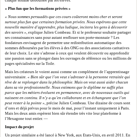
chaque somme déboursée par les élèves.
« Plus fun que les formations privées »
« Nous sommes persuadés que ces cours coûteront moins cher et seront
surtout plus fun que certaines formation privées. Nous espérons que cette
nouvelle manière d’apprendre, plus ludique, incitera les gens à découvrir
des savoirs »
, explique Julien Combeau. Et si le professeur souhaite partager
ses connaissances sans pour autant renflouer son porte-monnaie ? Les
fondateurs envisagent de permettre une redistribution automatique des
sommes déboursées par les élèves à des ONG ou des associations caritatives
de leur choix. Le site s’adresse à ceux qui veulent découvrir ou approfondir
une passion sans se plonger dans les ouvrages de référence ou les millions de
pages spécialisées sur la Toile.
Mais les créateurs le voient aussi comme un complément de l’apprentissage
universitaire.
« Bien sûr que l’on veut s’adresser à la personne retraitée qui
rêve de se replonger dans la philosophie. Mais on veut aussi aider chacun
dans sa vie professionnelle. Nous estimons que le diplôme ne suffit plus
parce que les métiers évoluent en permanence, avec de nouveaux outils qui
naissent en continu. Il n’y a qu’en collaborant et en échangeant que l’on
peut rester à la pointe »
, précise Julien Combeau. Une dizaine de cours sont
d’ores et déjà prévus pour le mois de mai, pour l’instant uniquement à Paris.
Mais les deux amis espèrent bien sûr étendre très vite leur plateforme à
l’Hexagone tout entier. —
Impact du projet
Un projet similaire a été lancé à New York, aux Etats-Unis, en avril 2011. En