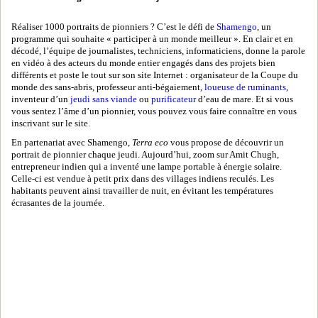
Réaliser 1000 portraits de pionniers ? C’est le défi de
Shamengo
, un
programme qui souhaite « participer à un monde meilleur ». En clair et en
décodé, l’équipe de journalistes, techniciens, informaticiens, donne la parole
en vidéo à des acteurs du monde entier engagés dans des projets bien
différents et poste le tout sur son site Internet : organisateur de la Coupe du
monde des sans-abris, professeur anti-bégaiement,
loueuse de ruminants
,
inventeur d’un
jeudi sans viande
ou
purificateur
d’eau de mare. Et si vous
vous sentez l’âme d’un pionnier, vous pouvez vous faire connaître en vous
inscrivant sur le site.
En partenariat avec Shamengo,
Terra eco
vous propose de découvrir un
portrait de pionnier chaque jeudi. Aujourd’hui, zoom sur Amit Chugh,
entrepreneur indien qui a inventé une lampe portable à énergie solaire.
Celle-ci est vendue à petit prix dans des villages indiens reculés. Les
habitants peuvent ainsi travailler de nuit, en évitant les températures
écrasantes de la journée.