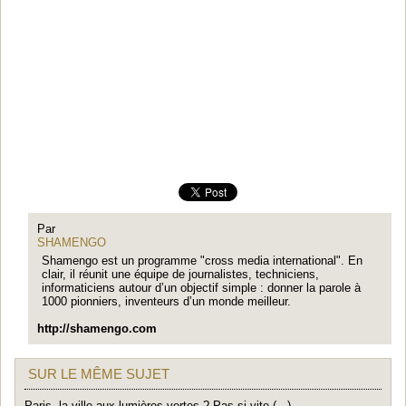
Par
SHAMENGO
Shamengo est un programme "cross media international". En
clair, il réunit une équipe de journalistes, techniciens,
informaticiens autour d’un objectif simple : donner la parole à
1000 pionniers, inventeurs d’un monde meilleur.
http://shamengo.com
SUR LE MÊME SUJET
Paris, la ville aux lumières vertes ? Pas si vite (...)