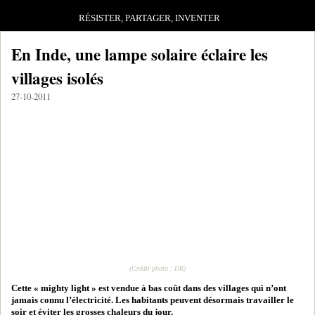
RÉSISTER, PARTAGER, INVENTER
En Inde, une lampe solaire éclaire les
villages isolés
27-10-2011
(Crédit photo : DR)
Cette « mighty light » est vendue à bas coût dans des villages qui n’ont
jamais connu l’électricité. Les habitants peuvent désormais travailler le
soir et éviter les grosses chaleurs du jour.