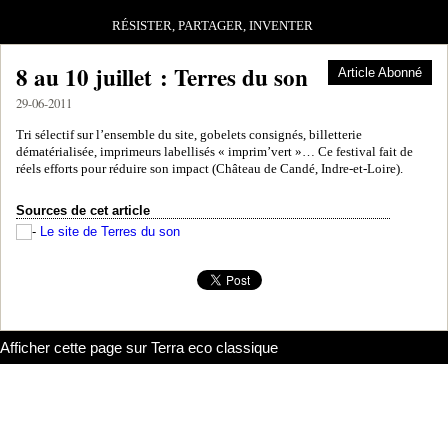
RÉSISTER, PARTAGER, INVENTER
8 au 10 juillet : Terres du son
Article Abonné
29-06-2011
Tri sélectif sur l’ensemble du site, gobelets consignés, billetterie
dématérialisée, imprimeurs labellisés « imprim’vert »… Ce festival fait de
réels efforts pour réduire son impact (Château de Candé, Indre-et-Loire).
Sources de cet article
Le site de Terres du son
Afficher cette page sur Terra eco classique