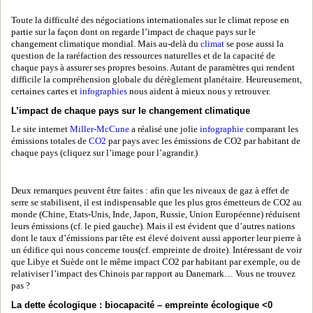
Toute la difficulté des négociations internationales sur le climat repose en
partie sur la façon dont on regarde l’impact de chaque pays sur le
changement climatique mondial. Mais au-delà du
climat
se pose aussi la
question de la raréfaction des ressources naturelles et de la capacité de
chaque pays à assurer ses propres besoins. Autant de paramètres qui rendent
difficile la compréhension globale du dérèglement planétaire. Heureusement,
certaines cartes et
infographies
nous aident à mieux nous y retrouver.
L’impact de chaque pays sur le changement climatique
Le site internet
Miller-McCune
a réalisé une jolie
infographie
comparant les
émissions totales de
CO2
par pays avec les émissions de CO2 par habitant de
chaque pays (cliquez sur l’image pour l’agrandir.)
Deux remarques peuvent être faites : afin que les niveaux de gaz à effet de
serre se stabilisent, il est indispensable que les plus gros émetteurs de CO2 au
monde (Chine, Etats-Unis, Inde, Japon, Russie, Union Européenne) réduisent
leurs émissions (cf. le pied gauche). Mais il est évident que d’autres nations
dont le taux d’émissions par tête est élevé doivent aussi apporter leur pierre à
un édifice qui nous concerne tous(cf. empreinte de droite). Intéressant de voir
que Libye et Suède ont le même impact CO2 par habitant par exemple, ou de
relativiser l’impact des Chinois par rapport au Danemark… Vous ne trouvez
pas ?
La dette écologique : biocapacité – empreinte écologique <0