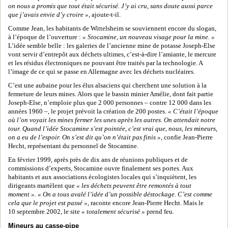
on nous a promis que tout était sécurisé. J’y ai cru, sans doute aussi parce
que j’avais envie d’y croire »
, ajoute-t-il.
Comme Jean, les habitants de Wittelsheim se souviennent encore du slogan,
à l’époque de l’ouverture :
« Stocamine, un nouveau visage pour la mine. »
L’idée semble belle : les galeries de l’ancienne mine de potasse Joseph-Else
vont servir d’entrepôt aux déchets ultimes, c’est-à-dire l’amiante, le mercure
et les résidus électroniques ne pouvant être traités par la technologie. A
l’image de ce qui se passe en Allemagne avec les déchets nucléaires.
C’est une aubaine pour les élus alsaciens qui cherchent une solution à la
fermeture de leurs mines. Alors que le bassin minier Amélie, dont fait partie
Joseph-Else, n’emploie plus que 2 000 personnes – contre 12 000 dans les
années 1960 –, le projet prévoit la création de 200 postes.
« C’était l’époque
où l’on voyait les mines fermer les unes après les autres. On attendait notre
tour. Quand l’idée Stocamine s’est pointée, c’est vrai que, nous, les mineurs,
on a eu de l’espoir. On s’est dit qu’on n’était pas finis »
, confie Jean-Pierre
Hecht, représentant du personnel de Stocamine.
En février 1999, après près de dix ans de réunions publiques et de
commissions d’experts, Stocamine ouvre finalement ses portes. Aux
habitants et aux associations écologistes locales qui s’inquiètent, les
dirigeants martèlent que
« les déchets peuvent être remontés à tout
moment »
.
« On a tous avalé l’idée d’un possible déstockage. C’est comme
cela que le projet est passé »
, raconte encore Jean-Pierre Hecht. Mais le
10 septembre 2002, le site
« totalement sécurisé »
prend feu.
Mineurs au casse-pipe