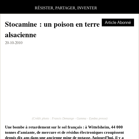
RÉSISTER, PARTAGER, INVENTER
Stocamine : un poison en terre
Article Abonné
alsacienne
20-10-2010
(Crédit photo : Francis Demange - Gamma - Eyedea presse)
Une bombe à retardement sur le sol français : à Wittelsheim, 44 000
tonnes d’amiante, de mercure et de résidus électroniques croupissent
depuis dix ans dans une ancienne mine de potasse. Aujourd’hui, il y a