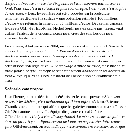
simple :
« Avec les années, les dirigeants et l’Etat espèrent tout laisser au
fond. Pour eux, c’est la solution la plus économique. Pour nous, c’est la plus
dangereuse. »
Deux hypothèses ont été proposées par la préfecture :
remonter les déchets à la surface – une opération estimée à 100 millions
d’euros – ou refermer la mine pour 50 millions d’euros. Devant les caméras,
le député UMP du Haut-Rhin, Michel Sordi, ne s’en cache pas : mieux vaut
utiliser l’argent de la circonscription pour créer des emplois que pour
évacuer des déchets.
En catimini, il fait passer, en 2004, un amendement sur mesure à l’Assemblée
nationale prévoyant
« qu’au bout d’un an d’inactivité, les centres de
stockage souterrain de produits dangereux deviennent des centres de
stockage définitifs »
. En France, seul le site de Stocamine est concerné par
cette disposition législative !
« Le stockage à durée illimitée, c’est une belle
litote pour dire que l’entreprise peut légalement abandonner ses déchets au
fond »
, explique Yann Flory, président de l’association environnementale
Gaïa.
Scénario catastrophe
Pour l’heure, aucune décision n’a été prise et le temps presse.
« Si on veut
ressortir les déchets, c’est maintenant qu’il faut agir »
, s’alarme Etienne
Chamik, ancien mineur, qui affirme que les galeries commencent à s’affaisser.
Côté Stocamine, la nouvelle équipe dirigeante est mal à l’aise.
Officiellement,
« il n’y a rien d’exceptionnel. La mine est comme un puits, et
dans un puits, il y a obligatoirement de l’eau, on ne peut rien faire contre
ça. »
Officieusement, on reconnaît que
« des erreurs ont été commises »
, que