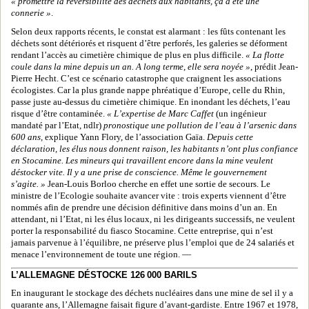
« promettre la réversibilité des déchets aux habitants, ça a été une
connerie »
.
Selon deux rapports récents, le constat est alarmant : les fûts contenant les
déchets sont détériorés et risquent d’être perforés, les galeries se déforment
rendant l’accès au cimetière chimique de plus en plus difficile.
« La flotte
coule dans la mine depuis un an. A long terme, elle sera noyée »
, prédit Jean-
Pierre Hecht. C’est ce scénario catastrophe que craignent les associations
écologistes. Car la plus grande nappe phréatique d’Europe, celle du Rhin,
passe juste au-dessus du cimetière chimique. En inondant les déchets, l’eau
risque d’être contaminée.
« L’expertise de Marc Caffet
(un ingénieur
mandaté par l’Etat, ndlr)
pronostique une pollution de l’eau à l’arsenic dans
600 ans,
explique Yann Flory, de l’association Gaïa.
Depuis cette
déclaration, les élus nous donnent raison, les habitants n’ont plus confiance
en Stocamine. Les mineurs qui travaillent encore dans la mine veulent
déstocker vite. Il y a une prise de conscience. Même le gouvernement
s’agite. »
Jean-Louis Borloo cherche en effet une sortie de secours. Le
ministre de l’Ecologie souhaite avancer vite : trois experts viennent d’être
nommés afin de prendre une décision définitive dans moins d’un an. En
attendant, ni l’Etat, ni les élus locaux, ni les dirigeants successifs, ne veulent
porter la responsabilité du fiasco Stocamine. Cette entreprise, qui n’est
jamais parvenue à l’équilibre, ne préserve plus l’emploi que de 24 salariés et
menace l’environnement de toute une région. —
L’ALLEMAGNE DÉSTOCKE 126 000 BARILS
En inaugurant le stockage des déchets nucléaires dans une mine de sel il y a
quarante ans, l’Allemagne faisait figure d’avant-gardiste. Entre 1967 et 1978,