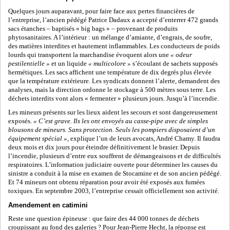
Quelques jours auparavant, pour faire face aux pertes financières de
l’entreprise, l’ancien pédégé Patrice Dadaux a accepté d’enterrer 472 grands
sacs étanches – baptisés « big bags » – provenant de produits
phytosanitaires. A l’intérieur : un mélange d’amiante, d’engrais, de soufre,
des matières interdites et hautement inflammables. Les conducteurs de poids
lourds qui transportent la marchandise évoquent alors une
« odeur
pestilentielle »
et un liquide
« multicolore »
s’écoulant de sachets supposés
hermétiques. Les sacs affichent une température de dix degrés plus élevée
que la température extérieure. Les syndicats donnent l’alerte, demandent des
analyses, mais la direction ordonne le stockage à 500 mètres sous terre. Les
déchets interdits vont alors « fermenter » plusieurs jours. Jusqu’à l’incendie.
Les mineurs présents sur les lieux aident les secours et sont dangereusement
exposés.
« C’est grave. Ils les ont envoyés au casse-pipe avec de simples
blousons de mineurs. Sans protection. Seuls les pompiers disposaient d’un
équipement spécial »
, explique l’un de leurs avocats, André Chamy. Il faudra
deux mois et dix jours pour éteindre définitivement le brasier. Depuis
l’incendie, plusieurs d’entre eux souffrent de démangeaisons et de difficultés
respiratoires. L’information judiciaire ouverte pour déterminer les causes du
sinistre a conduit à la mise en examen de Stocamine et de son ancien pédégé.
Et 74 mineurs ont obtenu réparation pour avoir été exposés aux fumées
toxiques. En septembre 2003, l’entreprise cessait officiellement son activité.
Amendement en catimini
Reste une question épineuse : que faire des 44 000 tonnes de déchets
croupissant au fond des galeries ? Pour Jean-Pierre Hecht, la réponse est