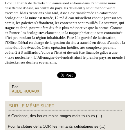
126 000 barils de déchets nucléaires sont enfouis dans l’ancienne mine
désaffectée d’Asse, au centre du pays. Ils devaient y séjourner
ad vitam
æternam
. Mais trente ans plus tard, Asse s’est transformée en catastrophe
écologique : la mine est trouée, 12 m3 d’eau ruissellent chaque jour sur ses
parois, les galeries s’effondrent, les contenants sont rouillés. La saumure, qui
stagne au fond, pourrait être dix fois plus radioactive que la norme. Comme
en France, les écologistes clament que la nappe phréatique sera contaminée
d’ici peu rendant la région inhabitable. Face à la gravité de la situation,
l’Office fédéral en charge de la gestion du site a tranché en début d’année : la
mine doit être évacuée. Cette opération inédite, très complexe, pourrait
coûter 2 à 3 milliards d’euros à l’Etat et devrait être financée grâce à une
« taxe nucléaire ». L’Allemagne deviendrait ainsi le premier pays au monde à
déstocker ses déchets souterrains.
Par
AUDE ROUAUX
SUR LE MÊME SUJET
A Gardanne, des boues moins rouges mais toujours (...)
Pour la clôture de la COP, les militants célibataires se (...)