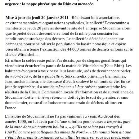
urgence : la nappe phréatique du Rhin est menacée.
Mise à jour du jeudi 20 janvier 2011
- Réunissant huit associations
environnementales et organisations syndicales, le collectif Destocamine a
manifesté ce jeudi 20 janvier devant le site de l’entreprise Stocamine alors
que le préfet devait descendre au fond de la mine pour constater les
conditions de stockage des déchets. Le collectif a décidé de lancer une
campagne pour sensibiliser la population du bassin potassique et espère
bien obtenir à terme l’extraction des 44 000 tonnes de déchets enfouis sur le
site de Wittelsheim.
Ici, même la colère reste polie. Pas de cris, pas de slogans gouailleurs qui
viendraient écorcher les parois de la mairie de Wittelsheim (Haut-Rhin). Les
habitants évoquent à voix basse leur lassitude, usés de devoir encore parler
du
« tombeau »
, de la
« poubelle »
. Soixante-dix printemps bien sonnés,
Jean, ancien mineur, a le dos cassé d’avoir soulevé le sel toute sa vie. En ce
jour de septembre, il a tout de même tenu à être présent pour attendre les
résultats de la Clis, la Commission locale d’information et de surveillance de
Stocamine. Cette
« énième réunion »
doit régler le sort du premier, et sans
doute dernier, centre d’enfouissement souterrain de déchets ultimes en
France.
L’histoire de Stocamine, il ne l’a pas vraiment vu venir. Au début des
années 1990, on lui avait parlé d’une solution pour recaser
« les petits gars
de la mine dans un nouveau boulot »
,
« qu’ils ne soient pas envoyés à
l’ANPE comme les collègues des mines du Nord »
.
« On nous a bien dit que
c’était des produits toxiques, qu’on allait les enterrer sous nos pieds, mais