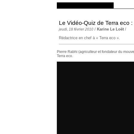
Le Vidéo-Quiz de Terra eco :
/
Karine Le Loët
/
jeudi, 18 février 2010
Rédactrice en chef à « Terra eco ».
Pierre Rabhi (agriculteur et fondateur du mouve
Terra eco.