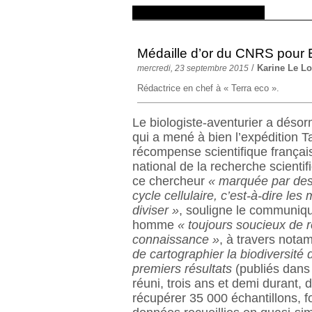
Médaille d’or du CNRS pour E
/
Karine Le Lo
mercredi, 23 septembre 2015
Rédactrice en chef à « Terra eco ».
Le biologiste-aventurier a désor
qui a mené à bien l’expédition T
récompense scientifique françai
national de la recherche scientifiq
ce chercheur
« marquée par des
cycle cellulaire, c’est-à-dire l
diviser »
, souligne le communiq
homme
« toujours soucieux de r
connaissance »
, à travers not
de cartographier la biodiversité 
premiers résultats
(publiés dans
réuni, trois ans et demi durant, 
récupérer 35 000 échantillons, f