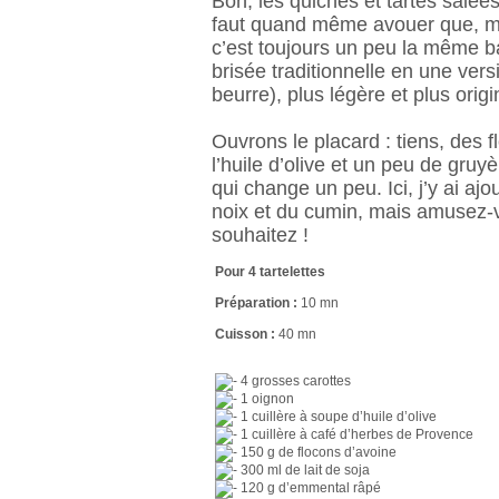
Bon, les quiches et tartes salées
faut quand même avouer que, mê
c’est toujours un peu la même ba
brisée traditionnelle en une vers
beurre), plus légère et plus origi
Ouvrons le placard : tiens, des f
l’huile d’olive et un peu de gruy
qui change un peu. Ici, j’y ai a
noix et du cumin, mais amusez-
souhaitez !
Pour 4 tartelettes
Préparation :
10 mn
Cuisson :
40 mn
4 grosses carottes
1 oignon
1 cuillère à soupe d’huile d’olive
1 cuillère à café d’herbes de Provence
150 g de flocons d’avoine
300 ml de lait de soja
120 g d’emmental râpé