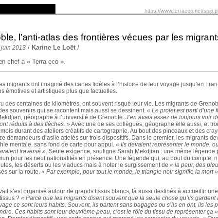
https://www.terraeco.net/spip.
le, l’anti-atlas des frontières vécues par les migrant
/
Karine Le Loët
/
 juin 2013
en chef à « Terra eco ».
s migrants ont imaginé des cartes fidèles à l’histoire de leur voyage jusqu’en Fra
s émotives et artistiques plus que factuelles.
ru des centaines de kilomètres, ont souvent risqué leur vie. Les migrants de Grenob
 des souvenirs qui se racontent mais aussi se dessinent.
« Le projet est parti d’une f
ekdjian, géographe à l’université de Grenoble.
J’en avais assez de toujours voir d
ont réduits à des flèches. »
Avec une de ses collègues, géographe elle aussi, et trois
mois durant des ateliers créatifs de cartographie. Au bout des pinceaux et des cray
 demandeurs d’asile attelés sur trois dispositifs. Dans le premier, les migrants dev
hie mentale, sans fond de carte pour appui.
« Ils devaient représenter le monde, ou
avaient traversé »
. Seule exigence, souligne Sarah Mekdjian : une même légende p
n pour les neuf nationalités en présence. Une légende qui, au bout du compte, n’
outes, les déserts ou les viaducs mais à noter le surgissement de
« la peur, des pleu
és sur la route.
« Par exemple, pour tout le monde, le triangle noir signifie la mort »
ravail s’est organisé autour de grands tissus blancs, là aussi destinés à accueillir une
tissus ?
« Parce que les migrants disent souvent que la seule chose qu’ils gardent
age ce sont leurs habits. Souvent, ils partent sans bagages ou s’ils en ont, ils les 
ndre. Ces habits sont leur deuxième peau, c’est le rôle du tissu de représenter ça »