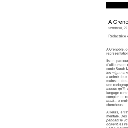
A Grenob
vendredi, 21
Rédactrice 
A Grenoble, de
représentation
Ils ont parcou
d’ailleurs ont
conte Sarah M
les migrants s
a animé deux 
mains de douze
une cartograp
monde qu’ils 
langage commu
compter les r
deuil… »
crois
chercheuse.
Ailleurs, le t
mentale. Des 
pendant le voy
doivent les ve