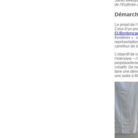
Sarah Mekdjia
de l’Erythrée 
Démarch
Le projet de 
Celui d’un pr
EUBordersca
frontières »
: 
représentatio
carrefour de la
L’objectif de 
l’interview – 
perpétuelleme
créatifs. De n
faire une dém
une autre à Ma