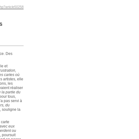
php?article50258
s
nce. Des
le et
rustration,
es cartes où
 artistes, elle
ons, les
aient réaliser
 la partie du
our tous,
a pas servi à
rs, du
, souligne la
 carte
 avec eux
perdent ou
, poursuit