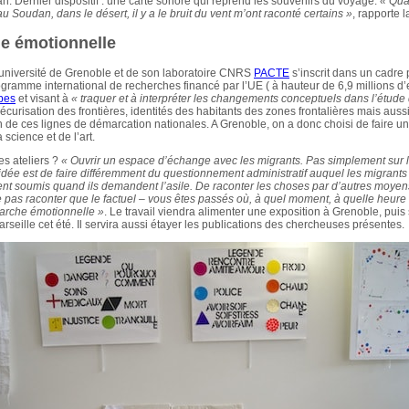
n. Dernier dispositif : une carte sonore qui reprend les souvenirs du voyage.
« Qua
au Soudan, dans le désert, il y a le bruit du vent m’ont raconté certains »
, rapporte 
e émotionnelle
l’université de Grenoble et de son laboratoire CNRS
PACTE
s’inscrit dans un cadre 
ogramme international de recherches financé par l’UE ( à hauteur de 6,9 millions d’
pes
et visant à
« traquer et à interpréter les changements conceptuels dans l’étude
sécurisation des frontières, identités des habitants des zones frontalières mais auss
n de ces lignes de démarcation nationales. A Grenoble, on a donc choisi de faire u
 science et de l’art.
ces ateliers ?
« Ouvrir un espace d’échange avec les migrants. Pas simplement sur
l’idée est de faire différemment du questionnement administratif auquel les migrants
nt soumis quand ils demandent l’asile. De raconter les choses par d’autres moyen
e pas raconter que le factuel – vous êtes passés où, à quel moment, à quelle heure
arche émotionnelle »
. Le travail viendra alimenter une exposition à Grenoble, puis
rseille cet été. Il servira aussi étayer les publications des chercheuses présentes.