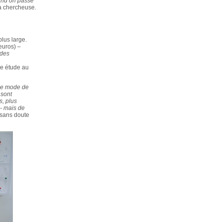
nd on passe
la chercheuse.
plus large.
euros) –
 des
i
ne étude au
 le mode de
 sont
s, plus
 - mais de
 sans doute