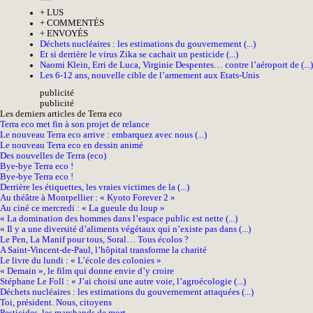
+
LUS
+
COMMENTÉS
+
ENVOYÉS
Déchets nucléaires : les estimations du gouvernement (...)
Et si derrière le virus Zika se cachait un pesticide (...)
Naomi Klein, Erri de Luca, Virginie Despentes… contre l’aéroport de (...)
Les 6-12 ans, nouvelle cible de l’armement aux Etats-Unis
pub
licité
pub
licité
Les derniers articles de Terra eco
Terra eco met fin à son projet de relance
Le nouveau Terra eco arrive : embarquez avec nous (...)
Le nouveau Terra eco en dessin animé
Des nouvelles de Terra (eco)
Bye-bye Terra eco !
Bye-bye Terra eco !
Derrière les étiquettes, les vraies victimes de la (...)
Au théâtre à Montpellier : « Kyoto Forever 2 »
Au ciné ce mercredi : « La gueule du loup »
« La domination des hommes dans l’espace public est nette (...)
« Il y a une diversité d’aliments végétaux qui n’existe pas dans (...)
Le Pen, La Manif pour tous, Soral… Tous écolos ?
A Saint-Vincent-de-Paul, l’hôpital transforme la charité
Le livre du lundi : « L’école des colonies »
« Demain », le film qui donne envie d’y croire
Stéphane Le Foll : « J’ai choisi une autre voie, l’agroécologie (...)
Déchets nucléaires : les estimations du gouvernement attaquées (...)
Toi, président. Nous, citoyens