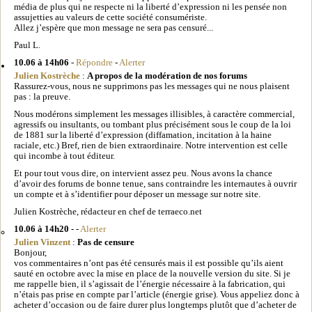
média de plus qui ne respecte ni la liberté d’expression ni les pensée non
assujetties au valeurs de cette société consumériste.
Allez j’espère que mon message ne sera pas censuré...
Paul L.
10.06 à 14h06
-
Répondre
-
Alerter
Julien Kostrèche
:
A propos de la modération de nos forums
Rassurez-vous, nous ne supprimons pas les messages qui ne nous plaisent
pas : la preuve.
Nous modérons simplement les messages illisibles, à caractère commercial,
agressifs ou insultants, ou tombant plus précisément sous le coup de la loi
de 1881 sur la liberté d’expression (diffamation, incitation à la haine
raciale, etc.) Bref, rien de bien extraordinaire. Notre intervention est celle
qui incombe à tout éditeur.
Et pour tout vous dire, on intervient assez peu. Nous avons la chance
d’avoir des forums de bonne tenue, sans contraindre les internautes à ouvrir
un compte et à s’identifier pour déposer un message sur notre site.
Julien Kostrèche, rédacteur en chef de terraeco.net
10.06 à 14h20
- -
Alerter
Julien Vinzent
:
Pas de censure
Bonjour,
vos commentaires n’ont pas été censurés mais il est possible qu’ils aient
sauté en octobre avec la mise en place de la nouvelle version du site. Si je
me rappelle bien, il s’agissait de l’énergie nécessaire à la fabrication, qui
n’étais pas prise en compte par l’article (énergie grise). Vous appeliez donc à
acheter d’occasion ou de faire durer plus longtemps plutôt que d’acheter de