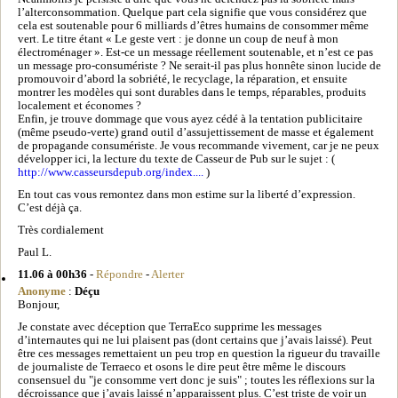
l’alterconsommation. Quelque part cela signifie que vous considérez que
cela est soutenable pour 6 milliards d’êtres humains de consommer même
vert. Le titre étant « Le geste vert : je donne un coup de neuf à mon
électroménager ». Est-ce un message réellement soutenable, et n’est ce pas
un message pro-consumériste ? Ne serait-il pas plus honnête sinon lucide de
promouvoir d’abord la sobriété, le recyclage, la réparation, et ensuite
montrer les modèles qui sont durables dans le temps, réparables, produits
localement et économes ?
Enfin, je trouve dommage que vous ayez cédé à la tentation publicitaire
(même pseudo-verte) grand outil d’assujettissement de masse et également
de propagande consumériste. Je vous recommande vivement, car je ne peux
développer ici, la lecture du texte de Casseur de Pub sur le sujet : (
http://www.casseursdepub.org/index....
)
En tout cas vous remontez dans mon estime sur la liberté d’expression.
C’est déjà ça.
Très cordialement
Paul L.
11.06 à 00h36
-
Répondre
-
Alerter
Anonyme
:
Déçu
Bonjour,
Je constate avec déception que TerraEco supprime les messages
d’internautes qui ne lui plaisent pas (dont certains que j’avais laissé). Peut
être ces messages remettaient un peu trop en question la rigueur du travaille
de journaliste de Terraeco et osons le dire peut être même le discours
consensuel du "je consomme vert donc je suis" ; toutes les réflexions sur la
décroissance que j’avais laissé n’apparaissent plus. C’est triste de voir un