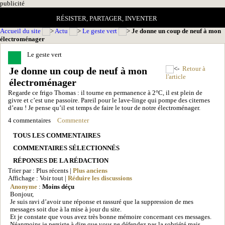
pub
licité
RÉSISTER, PARTAGER, INVENTER
Accueil du site
Actu
Le geste vert
Je donne un coup de neuf à mon
électroménager
Le geste vert
Je donne un coup de neuf à mon
Retour à
l'article
électroménager
Regarde ce frigo Thomas : il tourne en permanence à 2°C, il est plein de
givre et c’est une passoire. Pareil pour le lave-linge qui pompe des citernes
d’eau ! Je pense qu’il est temps de faire le tour de notre électroménager.
4 commentaires
Commenter
TOUS LES COMMENTAIRES
COMMENTAIRES SÉLECTIONNÉS
RÉPONSES DE LA RÉDACTION
Trier par : Plus récents |
Plus anciens
Affichage : Voir tout |
Réduire les discussions
Anonyme
:
Moins déçu
Bonjour,
Je suis ravi d’avoir une réponse et rassuré que la suppression de mes
messages soit due à la mise à jour du site.
Et je constate que vous avez très bonne mémoire concernant ces messages.
Néanmoins je persiste à dire que vous ne défendez pas la sobriété mais