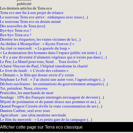
pub
licité
Les derniers articles de Terra eco
Terra eco met fin à son projet de relance
Le nouveau Terra eco arrive : embarquez avec nous (...)
Le nouveau Terra eco en dessin animé
Des nouvelles de Terra (eco)
Bye-bye Terra eco !
Bye-bye Terra eco !
Derrière les étiquettes, les vraies victimes de la (...)
Au théâtre à Montpellier : « Kyoto Forever 2 »
Au ciné ce mercredi : « La gueule du loup »
« La domination des hommes dans l’espace public est nette (...)
« Il y a une diversité d’aliments végétaux qui n’existe pas dans (...)
Le Pen, La Manif pour tous, Soral… Tous écolos ?
A Saint-Vincent-de-Paul, l’hôpital transforme la charité
Le livre du lundi : « L’école des colonies »
« Demain », le film qui donne envie d’y croire
Stéphane Le Foll : « J’ai choisi une autre voie, l’agroécologie (...)
Déchets nucléaires : les estimations du gouvernement attaquées (...)
Toi, président. Nous, citoyens
Pesticides, les marchands de mort
Sondage : 10% des Français interrogés envisagent de devenir (...)
Mijoté de potimarron et de patate douce aux pommes et au (...)
Quand Peugeot Citroën révèle la vraie consommation de ses (...)
Damien Carême, seul avec tous
Agriculture : une ultra moderne servitude
Le film du mercredi : « Les petits gars de la campagne (...)
Afficher cette page sur Terra eco classique