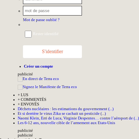
Mot de passe oublié ?
Rester identifié
S'identifier
Créer un compte
pub
licité
+
LUS
+
COMMENTÉS
+
ENVOYÉS
Déchets nucléaires : les estimations du gouvernement (...)
Et si derrière le virus Zika se cachait un pesticide (...)
Naomi Klein, Erri de Luca, Virginie Despentes… contre l’aéroport de (...)
Les 6-12 ans, nouvelle cible de l’armement aux Etats-Unis
pub
licité
pub
licité