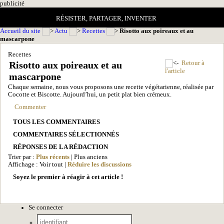
pub
licité
RÉSISTER, PARTAGER, INVENTER
Accueil du site
Actu
Recettes
Risotto aux poireaux et au
mascarpone
Recettes
Risotto aux poireaux et au
Retour à
l'article
mascarpone
Chaque semaine, nous vous proposons une recette végétarienne, réalisée par
Cocotte et Biscotte. Aujourd’hui, un petit plat bien crémeux.
Commenter
TOUS LES COMMENTAIRES
COMMENTAIRES SÉLECTIONNÉS
RÉPONSES DE LA RÉDACTION
Trier par :
Plus récents
| Plus anciens
Affichage : Voir tout |
Réduire les discussions
Soyez le premier à réagir à cet article !
Se connecter