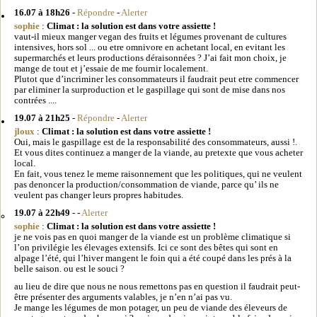
16.07 à 18h26
-
Répondre
-
Alerter
sophie
:
Climat : la solution est dans votre assiette !
vaut-il mieux manger vegan des fruits et légumes provenant de cultures
intensives, hors sol ... ou etre omnivore en achetant local, en evitant les
supermarchés et leurs productions déraisonnées ? J’ai fait mon choix, je
mange de tout et j’essaie de me fournir localement.
Plutot que d’incriminer les consommateurs il faudrait peut etre commencer
par eliminer la surproduction et le gaspillage qui sont de mise dans nos
contrées ....
19.07 à 21h25
-
Répondre
-
Alerter
jloux
:
Climat : la solution est dans votre assiette !
Oui, mais le gaspillage est de la responsabilité des consommateurs, aussi !.
Et vous dites continuez a manger de la viande, au pretexte que vous acheter
local.
En fait, vous tenez le meme raisonnement que les politiques, qui ne veulent
pas denoncer la production/consommation de viande, parce qu’ ils ne
veulent pas changer leurs propres habitudes.
19.07 à 22h49
- -
Alerter
sophie
:
Climat : la solution est dans votre assiette !
je ne vois pas en quoi manger de la viande est un problème climatique si
l’on privilégie les élevages extensifs. Ici ce sont des bêtes qui sont en
alpage l’été, qui l’hiver mangent le foin qui a été coupé dans les prés à la
belle saison. ou est le souci ?
au lieu de dire que nous ne nous remettons pas en question il faudrait peut-
être présenter des arguments valables, je n’en n’ai pas vu.
Je mange les légumes de mon potager, un peu de viande des éleveurs de