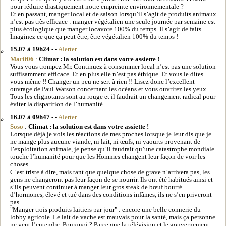
pour réduire drastiquement notre empreinte environnementale ?
Et en passant, manger local et de saison lorsqu’il s’agit de produits animaux
n’est pas très efficace : manger végétalien une seule journée par semaine est
plus écologique que manger locavore 100% du temps. Il s’agit de faits.
Imaginez ce que ça peut être, être végétalien 100% du temps !
15.07 à 19h24
- -
Alerter
Marif06
:
Climat : la solution est dans votre assiette !
Vous vous trompez Mr. Continuez à consommer local n’est pas une solution
suffisamment efficace. Et en plus elle n’est pas éthique. Et vous le dites
vous même !! Changer un peu ne sert à rien !! Lisez donc l’excellent
ouvrage de Paul Watson concernant les océans et vous ouvrirez les yeux.
Tous les clignotants sont au rouge et il faudrait un changement radical pour
éviter la disparition de l’humanité
16.07 à 09h47
- -
Alerter
Soso
:
Climat : la solution est dans votre assiette !
Lorsque déjà je vois les réactions de mes proches lorsque je leur dis que je
ne mange plus aucune viande, ni lait, ni œufs, ni yaourts provenant de
l’exploitation animale, je pense qu’il faudrait qu’une catastrophe mondiale
touche l’humanité pour que les Hommes changent leur façon de voir les
choses...
C’est triste à dire, mais tant que quelque chose de grave n’arrivera pas, les
gens ne changeront pas leur façon de se nourrir. Ils ont été habitués ainsi et
s’ils peuvent continuer à manger leur gros steak de bœuf bourré
d’hormones, élevé et tué dans des conditions infâmes, ils ne s’en priveront
pas.
"Manger trois produits laitiers par jour" : encore une belle connerie du
lobby agricole. Le lait de vache est mauvais pour la santé, mais ça personne
ne veut l’entendre. Pourquoi ? Parce que la télévision et le gouvernement