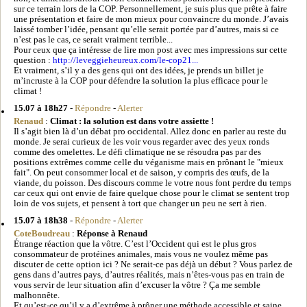
sur ce terrain lors de la COP. Personnellement, je suis plus que prête à faire
une présentation et faire de mon mieux pour convaincre du monde. J’avais
laissé tomber l’idée, pensant qu’elle serait portée par d’autres, mais si ce
n’est pas le cas, ce serait vraiment terrible...
Pour ceux que ça intéresse de lire mon post avec mes impressions sur cette
question :
http://leveggieheureux.com/le-cop21...
Et vraiment, s’il y a des gens qui ont des idées, je prends un billet je
m’incruste à la COP pour défendre la solution la plus efficace pour le
climat !
15.07 à 18h27
-
Répondre
-
Alerter
Renaud
:
Climat : la solution est dans votre assiette !
Il s’agit bien là d’un débat pro occidental. Allez donc en parler au reste du
monde. Je serai curieux de les voir vous regarder avec des yeux ronds
comme des omelettes. Le défi climatique ne se résoudra pas par des
positions extrêmes comme celle du véganisme mais en prônant le "mieux
fait". On peut consommer local et de saison, y compris des œufs, de la
viande, du poisson. Des discours comme le votre nous font perdre du temps
car ceux qui ont envie de faire quelque chose pour le climat se sentent trop
loin de vos sujets, et pensent à tort que changer un peu ne sert à rien.
15.07 à 18h38
-
Répondre
-
Alerter
CoteBoudreau
:
Réponse à Renaud
Étrange réaction que la vôtre. C’est l’Occident qui est le plus gros
consommateur de protéines animales, mais vous ne voulez même pas
discuter de cette option ici ? Ne serait-ce pas déjà un début ? Vous parlez de
gens dans d’autres pays, d’autres réalités, mais n’êtes-vous pas en train de
vous servir de leur situation afin d’excuser la vôtre ? Ça me semble
malhonnête.
Et qu’est-ce qu’il y a d’extrême à prôner une méthode accessible et saine