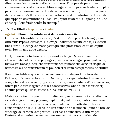
disent que c’est important d’en consommer. Trop peu de personnes
s’intéressent aux alternatives. Mais imaginez si du jour au lendemain, plus
personne ne consommait de lait de vache (entre autre)... Une bonne partie
de l’économie s’effondrerait, et ne parlons pas de l’industrie de la viande
qui rapporte des millions à l’Etat... Pourquoi feraient-ils l’apologie d’une
chose qui leur ferait perdre beaucoup ?
15.07 à 18h40
-
Répondre
-
Alerter
agri64
:
Climat : la solution est dans votre assiette !
Ce que semble oublier cet article, c’est qu’il n’y a pas Un élevage, mais
différents types d’élevages. L’élevage industriel est une chose, l’extensif
une autre ; l’élevage de monogastrique une profession, celui de caprin,
ovin, bovin, une autre encore.
Bref, il pourrait être bon de ne pas tout mélanger. Sans le maintien d’un
élevage extensif, certains paysages (moyenne montagne principalement,
mais aussi bocage) seraient transformer en profondeur, avec un risque de
fermeture ou de remembrement pour créer d’immenses parcelles de culture.
Il est bien évident que nous consommons trop de produits issus de
l’élevage. Réduisons la, et vite. Bien sûr, l’élevage industriel est un non-
sens, à bien des niveaux (il y a les animaux, mais combien d’éleveurs aussi,
forcés par le crédit agricole et les coopératives, ont fini par se suicider,
abattus par ce qu’ils faisaient subir à leurs animaux ?).
Mais ne confondons pas tout. J’invite ces grands penseurs à aller discuter
avec des agriculteurs, paysans, exploitants, salariés agricoles mais aussi
conseillers et coopérative pour comprendre la difficulté du problème,
l’importance de la STH dans le bilan carbone de la planète (quid du rôle de
stockage de carbone des prairies ?). Et sans doute aussi d’interroger
l’origine des produits végétaux consommés ; si c’est pour faire du