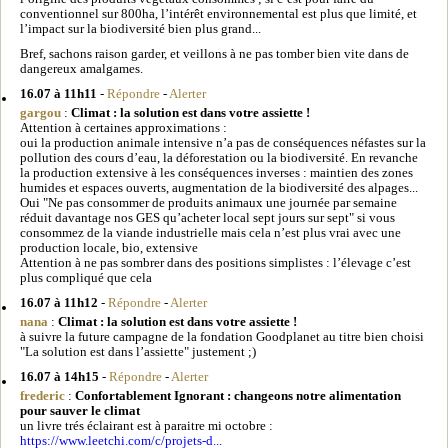
conventionnel sur 800ha, l’intérêt environnemental est plus que limité, et
l’impact sur la biodiversité bien plus grand...
Bref, sachons raison garder, et veillons à ne pas tomber bien vite dans de
dangereux amalgames.
16.07 à 11h11
-
Répondre
-
Alerter
gargou
:
Climat : la solution est dans votre assiette !
Attention à certaines approximations :
oui la production animale intensive n’a pas de conséquences néfastes sur la
pollution des cours d’eau, la déforestation ou la biodiversité. En revanche
la production extensive à les conséquences inverses : maintien des zones
humides et espaces ouverts, augmentation de la biodiversité des alpages...
Oui "Ne pas consommer de produits animaux une journée par semaine
réduit davantage nos GES qu’acheter local sept jours sur sept" si vous
consommez de la viande industrielle mais cela n’est plus vrai avec une
production locale, bio, extensive
Attention à ne pas sombrer dans des positions simplistes : l’élevage c’est
plus compliqué que cela
16.07 à 11h12
-
Répondre
-
Alerter
nana
:
Climat : la solution est dans votre assiette !
à suivre la future campagne de la fondation Goodplanet au titre bien choisi
"La solution est dans l’assiette" justement ;)
16.07 à 14h15
-
Répondre
-
Alerter
frederic
:
Confortablement Ignorant : changeons notre alimentation
pour sauver le climat
un livre trés éclairant est à paraitre mi octobre :
https://www.leetchi.com/c/projets-d...