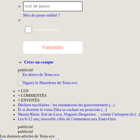
Mot de passe oublié ?
Rester identifié
S'identifier
Créer un compte
pub
licité
+
LUS
+
COMMENTÉS
+
ENVOYÉS
Déchets nucléaires : les estimations du gouvernement (...)
Et si derrière le virus Zika se cachait un pesticide (...)
Naomi Klein, Erri de Luca, Virginie Despentes… contre l’aéroport de (...)
Les 6-12 ans, nouvelle cible de l’armement aux Etats-Unis
pub
licité
pub
licité
Les derniers articles de Terra eco