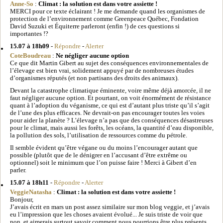
Anne-So
:
Climat : la solution est dans votre assiette !
MERCI pour ce texte éclairant ! Je me demande quand les organismes de
protection de l’environnement comme Greenpeace Québec, Fondation
David Suzuki et Équiterre parleront (enfin !) de ces questions si
importantes !?
15.07 à 18h09
-
Répondre
-
Alerter
CoteBoudreau
:
Ne négliger aucune option
Ce que dit Martin Gibert au sujet des conséquences environnementales de
l’élevage est bien vrai, solidement appuyé par de nombreuses études
d’organismes réputés (et non partisans des droits des animaux).
Devant la catastrophe climatique éminente, voire même déjà amorcée, il ne
faut négliger aucune option. Et pourtant, on voit énormément de résistance
quant à l’adoption du véganisme, ce qui est d’autant plus triste qu’il s’agit
de l’une des plus efficaces. Ne devrait-on pas encourager toutes les voies
pour aider la planète ? L’élevage n’a pas que des conséquences désastreuses
pour le climat, mais aussi les forêts, les océans, la quantité d’eau disponible,
la pollution des sols, l’utilisation de ressources comme du pétrole.
Il semble évident qu’être végane ou du moins l’encourager autant que
possible (plutôt que de le dénigrer en l’accusant d’être extrême ou
optionnel) soit le minimum que l’on puisse faire ! Merci à Gibert d’en
parler.
15.07 à 18h11
-
Répondre
-
Alerter
VeggieNatasha
:
Climat : la solution est dans votre assiette !
Bonjour,
J’avais écrit en mars un post assez similaire sur mon blog veggie, et j’avais
eu l’impression que les choses avaient évolué... Je suis triste de voir que
non, et aimerais surtout savoir comment nous pourrions être plus présents