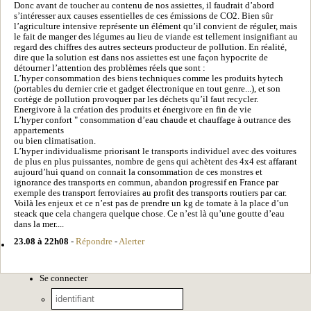
Donc avant de toucher au contenu de nos assiettes, il faudrait d’abord
s’intéresser aux causes essentielles de ces émissions de CO2. Bien sûr
l’agriculture intensive représente un élément qu’il convient de réguler, mais
le fait de manger des légumes au lieu de viande est tellement insignifiant au
regard des chiffres des autres secteurs producteur de pollution. En réalité,
dire que la solution est dans nos assiettes est une façon hypocrite de
détourner l’attention des problèmes réels que sont :
L’hyper consommation des biens techniques comme les produits hytech
(portables du dernier crie et gadget électronique en tout genre...), et son
cortège de pollution provoquer par les déchets qu’il faut recycler.
Energivore à la création des produits et énergivore en fin de vie
L’hyper confort " consommation d’eau chaude et chauffage à outrance des
appartements
ou bien climatisation.
L’hyper individualisme priorisant le transports individuel avec des voitures
de plus en plus puissantes, nombre de gens qui achètent des 4x4 est affarant
aujourd’hui quand on connait la consommation de ces monstres et
ignorance des transports en commun, abandon progressif en France par
exemple des transport ferroviaires au profit des transports routiers par car.
Voilà les enjeux et ce n’est pas de prendre un kg de tomate à la place d’un
steack que cela changera quelque chose. Ce n’est là qu’une goutte d’eau
dans la mer....
23.08 à 22h08
-
Répondre
-
Alerter
Se connecter