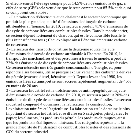
Si effectivement l’élevage compte pour 14,5% de nos émissions de gaz à
effet de serre (GES) cela veut dire que le reste compte pour 85.5% et de quoi
se composent ces 85,5% :
1 - La production d’électricité et de chaleur est le secteur économique qui
produit la plus grande quantité d’émissions de dioxyde de carbone
attribuables à l’homme. En 2010, ce secteur a produit 41% d’émissions de
dioxyde de carbone liées aux combustibles fossiles. Dans le monde entier,
ce secteur dépend fortement du charbon, qui est le combustible fossile le
plus intensif parmi tous ; Ceci explique ainsi l’énorme empreinte carbone
de ce secteur.
2 - Le secteur des transports constitue la deuxième source majeure
d’émissions de dioxyde de carbone attribuable à l’homme. En 2010, le
transport des marchandises et des personnes à travers le monde, a produit
22% des émissions de dioxyde de carbone liées aux combustibles fossiles.
Ce secteur nécessite une très grande consommation d’énergie, et, pour
répondre à ses besoins, utilise presque exclusivement des carburants dérivés
du pétrole (essence, diesel, kérosène, etc.). Depuis les années 1990, les
émissions liées au transport se sont accrues rapidement, augmentant de 45%
en moins de 20 ans.
3 - Le secteur industriel est la troisième source anthropogénique majeure
d’émissions de dioxyde de carbone. En 2010, ce secteur a produit 20% des
émissions de dioxyde de carbone liées aux combustibles fossiles. Le secteur
industriel comprend 4 domaines : la fabrication, la construction,
l’exploitation minière et l’agriculture. La fabrication est le domaine le plus
important du secteur industriel, et se divise en 5 catégories principales : le
papier, les aliments, les produits du pétrole, les produits chimiques, ainsi
que les produits métalliques et minéraux. Ces catégories représentent la
grande majorité de l’utilisation de combustibles fossiles et des émissions de
CO2 du secteur industriel.