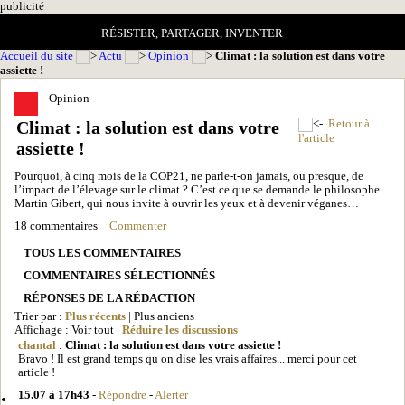
pub
licité
RÉSISTER, PARTAGER, INVENTER
Accueil du site
Actu
Opinion
Climat : la solution est dans votre
assiette !
Opinion
Climat : la solution est dans votre
Retour à
l'article
assiette !
Pourquoi, à cinq mois de la COP21, ne parle-t-on jamais, ou presque, de
l’impact de l’élevage sur le climat ? C’est ce que se demande le philosophe
Martin Gibert, qui nous invite à ouvrir les yeux et à devenir véganes…
18 commentaires
Commenter
TOUS LES COMMENTAIRES
COMMENTAIRES SÉLECTIONNÉS
RÉPONSES DE LA RÉDACTION
Trier par :
Plus récents
| Plus anciens
Affichage : Voir tout |
Réduire les discussions
chantal
:
Climat : la solution est dans votre assiette !
Bravo ! Il est grand temps qu on dise les vrais affaires... merci pour cet
article !
15.07 à 17h43
-
Répondre
-
Alerter