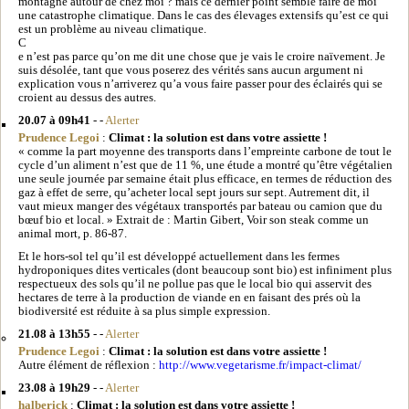
montagne autour de chez moi ? mais ce dernier point semble faire de moi
une catastrophe climatique. Dans le cas des élevages extensifs qu’est ce qui
est un problème au niveau climatique.
C
e n’est pas parce qu’on me dit une chose que je vais le croire naïvement. Je
suis désolée, tant que vous poserez des vérités sans aucun argument ni
explication vous n’arriverez qu’a vous faire passer pour des éclairés qui se
croient au dessus des autres.
20.07 à 09h41
- -
Alerter
Prudence Legoi
:
Climat : la solution est dans votre assiette !
« comme la part moyenne des transports dans l’empreinte carbone de tout le
cycle d’un aliment n’est que de 11 %, une étude a montré qu’être végétalien
une seule journée par semaine était plus efficace, en termes de réduction des
gaz à effet de serre, qu’acheter local sept jours sur sept. Autrement dit, il
vaut mieux manger des végétaux transportés par bateau ou camion que du
bœuf bio et local. » Extrait de : Martin Gibert, Voir son steak comme un
animal mort, p. 86-87.
Et le hors-sol tel qu’il est développé actuellement dans les fermes
hydroponiques dites verticales (dont beaucoup sont bio) est infiniment plus
respectueux des sols qu’il ne pollue pas que le local bio qui asservit des
hectares de terre à la production de viande en en faisant des prés où la
biodiversité est réduite à sa plus simple expression.
21.08 à 13h55
- -
Alerter
Prudence Legoi
:
Climat : la solution est dans votre assiette !
Autre élément de réflexion :
http://www.vegetarisme.fr/impact-climat/
23.08 à 19h29
- -
Alerter
halberick
:
Climat : la solution est dans votre assiette !