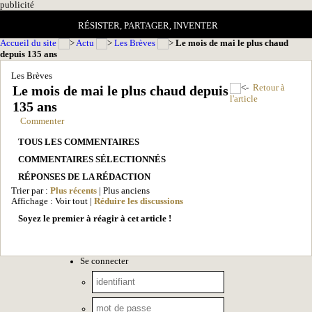
pub
licité
RÉSISTER, PARTAGER, INVENTER
Accueil du site
Actu
Les Brèves
Le mois de mai le plus chaud
depuis 135 ans
Les Brèves
Le mois de mai le plus chaud depuis
Retour à
l'article
135 ans
Commenter
TOUS LES COMMENTAIRES
COMMENTAIRES SÉLECTIONNÉS
RÉPONSES DE LA RÉDACTION
Trier par :
Plus récents
| Plus anciens
Affichage : Voir tout |
Réduire les discussions
Soyez le premier à réagir à cet article !
Se connecter